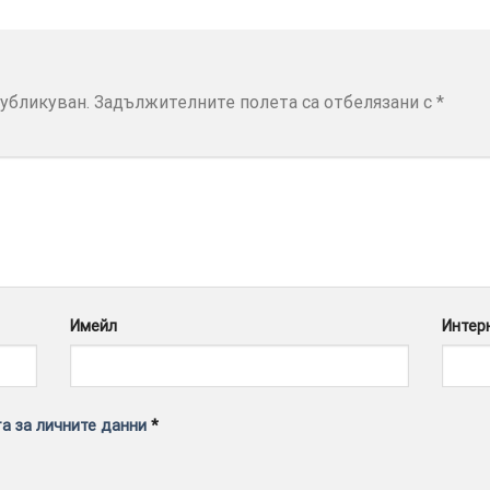
убликуван.
Задължителните полета са отбелязани с
*
Имейл
Интер
а за личните данни
*