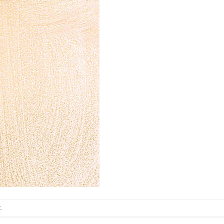
ИТКИ.
×
ТЕ ДА
t
.