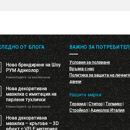
СЛЕДНО ОТ БЛОГА
ВАЖНО ЗА ПОТРЕБИТЕЛ
Условия за ползване
Ново брандиране на Шоу
Връзка с нас
РУМ Адиколор
Политика за защита на личнит
за
Коментарите са изключени
данни
Ново
брандиране
Нова декоративна
на
мазилка с имитация на
Нашите марки
Шоу
перлени тухлички
РУМ
Теразид
|
Стипор
|
Топмикс
|
за
Коментарите са изключени
Адиколор
Стройкол
|
Адиколор Италия
Нова
декоративна
Нова декоративна
мазилка
мазилка – кръгове – 3D
с
ефект с VELE материал