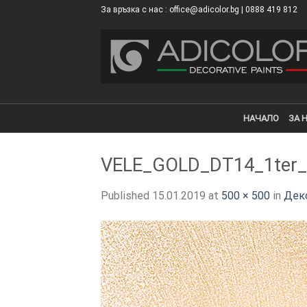
Skip
За връзка с нас : office@adicolor.bg | 0888 419 812
×
to
content
НАЧАЛО
ЗА 
VELE_GOLD_DT14_1ter_
Published
15.01.2019
at
500 × 500
in
Деко