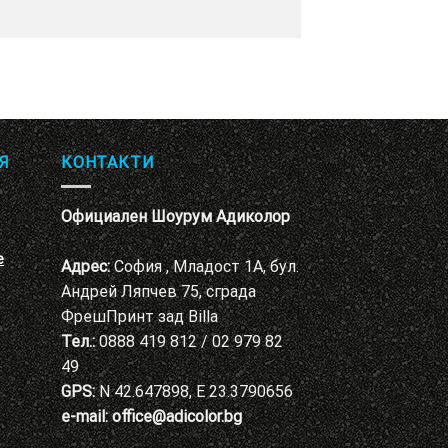
Я
КОНТАКТИ
Официален Шоурум Адиколор
е
Адрес:
София , Младост 1А, бул.
Андрей Ляпчев 75, сграда
ФрешПринт зад Billa
Тел.:
0888 419 812 / 02 979 82
49
GPS:
N 42.647898, E 23.3790656
e-mail:
office@adicolor.bg