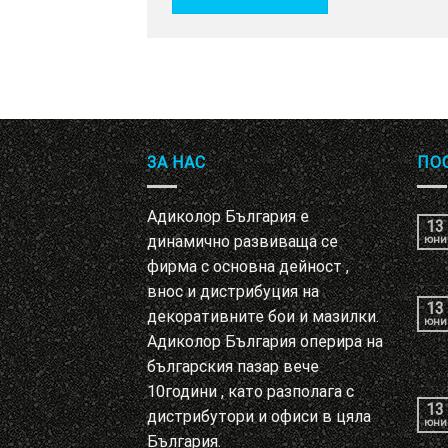
ЗА НАС
ПО
Адиколор България е
13
динамично развиваща се
юни
фирма с основна дейност ,
внос и дистрибуция на
13
декоративните бои и мазилки.
юни
Адиколор България оперира на
българския пазар вече
10години , като разполага с
13
дистрибутори и офиси в цяла
юни
България.