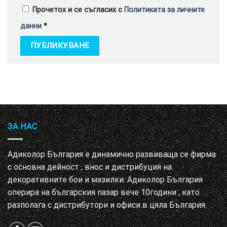
Прочетох и се съгласих с
Политиката за личните
данни
*
ЗА НАС
Адиколор България е динамично развиваща се фирма
с основна дейност , внос и дистрибуция на
декоративните бои и мазилки. Адиколор България
оперира на българския пазар вече 10години , като
разполага с дистрибутори и офиси в цяла България.