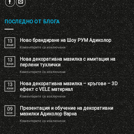
ПОСЛЕДНО ОТ БЛОГА
Ново брандиране на Шоу РУМ Адиколор
13
юни
за
Коментарите са изключени
Ново
брандиране
Нова декоративна мазилка с имитация на
13
на
юни
перлени тухлички
Шоу
за
Коментарите са изключени
РУМ
Нова
Адиколор
декоративна
Нова декоративна мазилка – кръгове – 3D
13
мазилка
юни
ефект с VELE материал
с
за
Коментарите са изключени
имитация
Нова
на
декоративна
Презентация и обучение на декоративни
перлени
09
мазилка
тухлички
ное.
мазилки Адиколор Варна
–
за
Коментарите са изключени
кръгове
Презентация
–
и
3D