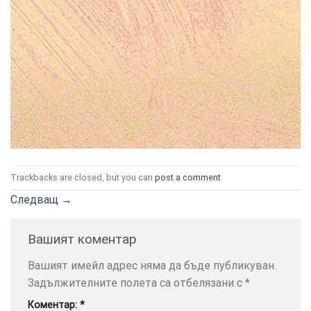
ТОЗИ
×
САЙТ
ИЗПОЛЗВА
БИСКВИТКИ.
Trackbacks are closed, but you can
post a comment
.
ПОВЕЧЕ
ИНФОРМАЦИЯ
Следващ
→
МОЖЕТЕ
ДА
Вашият коментар
НАМЕРИТЕ
ТУК.
Вашият имейл адрес няма да бъде публикуван.
Задължителните полета са отбелязани с
*
УСЛУГИ
ОПЦИИ
Коментар:
*