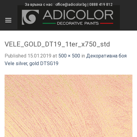
Skip
За връзка с нас : office@adicolor.bg | 0888 419 812
×
to
content
VELE_GOLD_DT19_1ter_x750_std
Published
15.01.2019
at
500 × 500
in
Декоративна боя
Vele silver, gold DTSG19