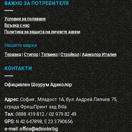
обучение
ВАЖНО ЗА ПОТРЕБИТЕЛЯ
ефект
на
с
декоративни
VELE
мазилки
материал
Условия за ползване
Адиколор
Връзка с нас
Варна
Политика за защита на личните данни
Нашите марки
Теразид
|
Стипор
|
Топмикс
|
Стройкол
|
Адиколор Италия
КОНТАКТИ
Официален Шоурум Адиколор
Адрес:
София , Младост 1А, бул. Андрей Ляпчев 75,
сграда ФрешПринт зад Billa
Тел.:
0888 419 812 / 02 979 82 49
GPS:
N 42.647898, E 23.3790656
e-mail:
office@adicolor.bg