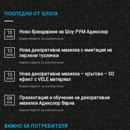
ПОСЛЕДНО ОТ БЛОГА
Ново брандиране на Шоу РУМ Адиколор
13
юни
за
Коментарите са изключени
Ново
брандиране
Нова декоративна мазилка с имитация на
13
на
юни
перлени тухлички
Шоу
за
Коментарите са изключени
РУМ
Нова
Адиколор
декоративна
Нова декоративна мазилка – кръгове – 3D
13
мазилка
юни
ефект с VELE материал
с
за
Коментарите са изключени
имитация
Нова
на
декоративна
Презентация и обучение на декоративни
перлени
09
мазилка
тухлички
ное.
мазилки Адиколор Варна
–
за
Коментарите са изключени
кръгове
Презентация
–
и
3D
обучение
ВАЖНО ЗА ПОТРЕБИТЕЛЯ
ефект
на