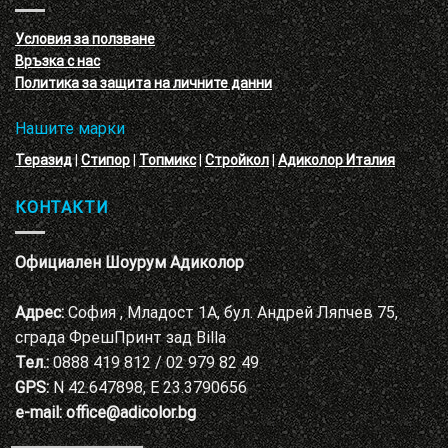
с
декоративни
VELE
мазилки
материал
Условия за ползване
Адиколор
Връзка с нас
Варна
Политика за защита на личните данни
Нашите марки
Теразид
|
Стипор
|
Топмикс
|
Стройкол
|
Адиколор Италия
КОНТАКТИ
Официален Шоурум Адиколор
Адрес:
София , Младост 1А, бул. Андрей Ляпчев 75,
сграда ФрешПринт зад Billa
Тел.:
0888 419 812 / 02 979 82 49
GPS:
N 42.647898, E 23.3790656
e-mail:
office@adicolor.bg