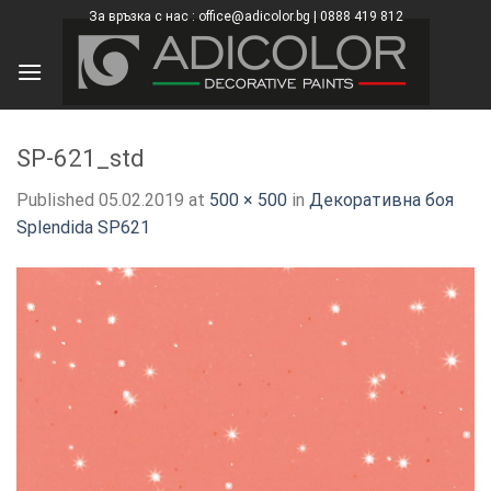
Skip
За връзка с нас : office@adicolor.bg | 0888 419 812
×
to
content
SP-621_std
Published
05.02.2019
at
500 × 500
in
Декоративна боя
Splendida SP621