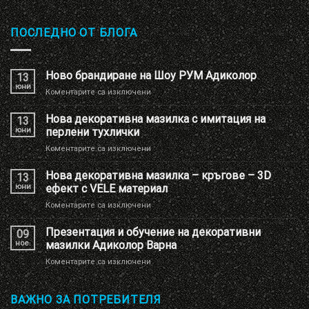
ПОСЛЕДНО ОТ БЛОГА
Ново брандиране на Шоу РУМ Адиколор
13
юни
за
Коментарите са изключени
Ново
брандиране
Нова декоративна мазилка с имитация на
13
на
юни
перлени тухлички
Шоу
за
Коментарите са изключени
РУМ
Нова
Адиколор
декоративна
Нова декоративна мазилка – кръгове – 3D
13
мазилка
юни
ефект с VELE материал
с
за
Коментарите са изключени
имитация
Нова
на
декоративна
Презентация и обучение на декоративни
перлени
09
мазилка
тухлички
ное.
мазилки Адиколор Варна
–
за
Коментарите са изключени
кръгове
Презентация
–
и
3D
обучение
ВАЖНО ЗА ПОТРЕБИТЕЛЯ
ефект
на