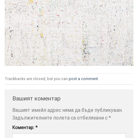
ТОЗИ
×
САЙТ
ИЗПОЛЗВА
БИСКВИТКИ.
ПОВЕЧЕ
Trackbacks are closed, but you can
post a comment
.
ИНФОРМАЦИЯ
МОЖЕТЕ
Вашият коментар
ДА
НАМЕРИТЕ
Вашият имейл адрес няма да бъде публикуван.
ТУК.
Задължителните полета са отбелязани с
*
Коментар:
*
УСЛУГИ
ОПЦИИ