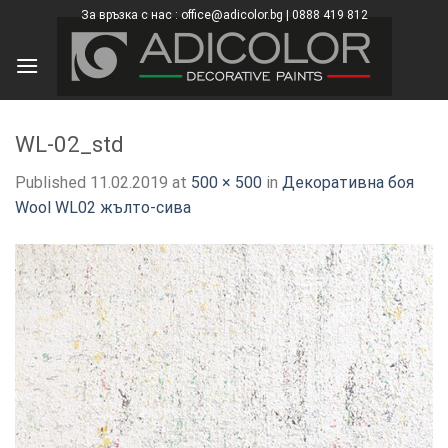
Skip
За връзка с нас : office@adicolor.bg | 0888 419 812
×
to
content
WL-02_std
Published
11.02.2019
at
500 × 500
in
Декоративна боя
Wool WL02 жълто-сива