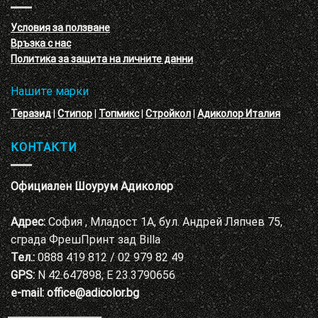
с
декоративни
VELE
мазилки
материал
Условия за ползване
Адиколор
Връзка с нас
Варна
Политика за защита на личните данни
Нашите марки
Теразид
|
Стипор
|
Топмикс
|
Стройкол
|
Адиколор Италия
КОНТАКТИ
Официален Шоурум Адиколор
Адрес:
София , Младост 1А, бул. Андрей Ляпчев 75,
сграда ФрешПринт зад Billa
Тел.:
0888 419 812 / 02 979 82 49
GPS:
N 42.647898, E 23.3790656
e-mail:
office@adicolor.bg