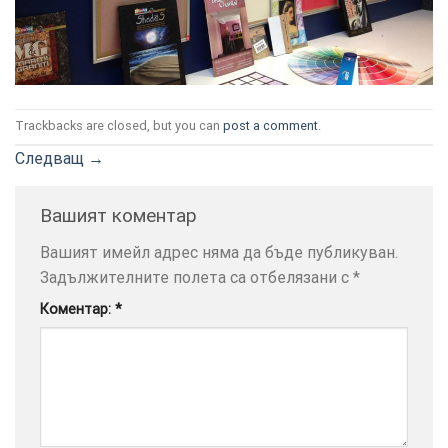
Trackbacks are closed, but you can
post a comment
.
ТОЗИ
×
Следващ
→
САЙТ
ИЗПОЛЗВА
БИСКВИТКИ.
Вашият коментар
ПОВЕЧЕ
Вашият имейл адрес няма да бъде публикуван.
ИНФОРМАЦИЯ
Задължителните полета са отбелязани с
*
МОЖЕТЕ
ДА
Коментар:
*
НАМЕРИТЕ
ТУК.
УСЛУГИ
ОПЦИИ