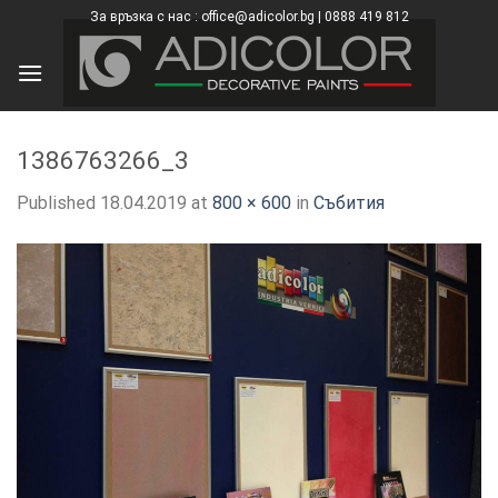
Skip
За връзка с нас : office@adicolor.bg | 0888 419 812
×
to
content
1386763266_3
Published
18.04.2019
at
800 × 600
in
Събития