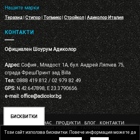
Нашите марки
Теразид
|
Стипор
|
Топмикс
|
Стройкол
|
Адиколор Италия
КОНТАКТИ
Официален Шоурум Адиколор
Адрес:
София , Младост 1А, бул. Андрей Ляпчев 75,
сграда ФрешПринт зад Billa
Тел.:
0888 419 812 / 02 979 82 49
GPS:
N 42.647898, E 23.3790656
e-mail:
office@adicolor.bg
БИСКВИТКИ
НАЧАЛО
ЗА НАС
ПРОДУКТИ
БЛОГ
КОНТАКТИ
ОБЩИ УСЛОВИЯ
ГАЛЕРИЯ
ПОЛИТИКА ЗА ЗАЩИТА НА ЛИЧНИТЕ ДАННИ
Този сайт използва бисквитки. Повече информация можете да