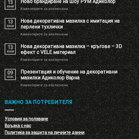
Ново брандиране на Шоу РУМ Адиколор
13
юни
за
Коментарите са изключени
Ново
брандиране
Нова декоративна мазилка с имитация на
13
на
юни
перлени тухлички
Шоу
за
Коментарите са изключени
РУМ
Нова
Адиколор
декоративна
Нова декоративна мазилка – кръгове – 3D
13
мазилка
юни
ефект с VELE материал
с
за
Коментарите са изключени
имитация
Нова
на
декоративна
Презентация и обучение на декоративни
перлени
09
мазилка
тухлички
ное.
мазилки Адиколор Варна
–
за
Коментарите са изключени
кръгове
Презентация
–
и
3D
обучение
ВАЖНО ЗА ПОТРЕБИТЕЛЯ
ефект
на
с
декоративни
VELE
мазилки
материал
Условия за ползване
Адиколор
Връзка с нас
Варна
Политика за защита на личните данни