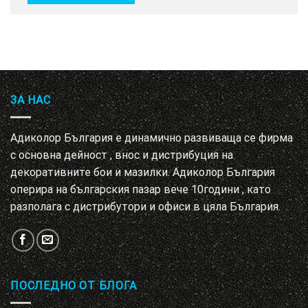
ЗА НАС
Адиколор България е динамично развиваща се фирма
с основна дейност , внос и дистрибуция на
декоративните бои и мазилки. Адиколор България
оперира на българския пазар вече 10години , като
разполага с дистрибутори и офиси в цяла България.
ПОСЛЕДНО ОТ БЛОГА