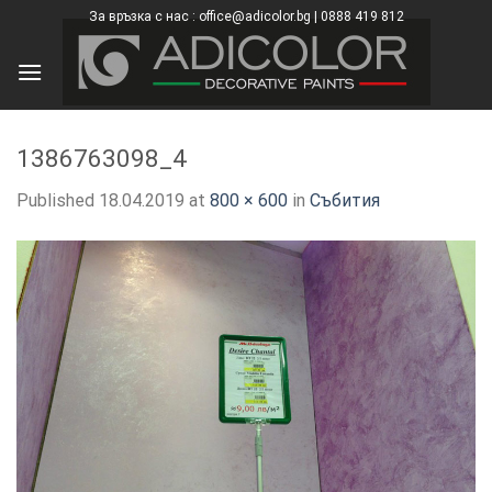
Skip
За връзка с нас : office@adicolor.bg | 0888 419 812
×
to
content
1386763098_4
Published
18.04.2019
at
800 × 600
in
Събития