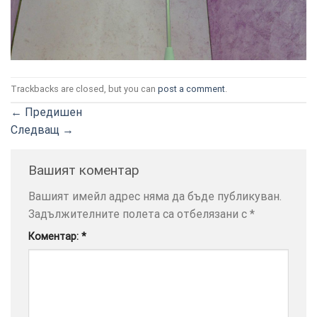
Trackbacks are closed, but you can
post a comment
.
ТОЗИ
×
←
Предишен
САЙТ
Следващ
→
ИЗПОЛЗВА
БИСКВИТКИ.
ПОВЕЧЕ
Вашият коментар
ИНФОРМАЦИЯ
Вашият имейл адрес няма да бъде публикуван.
МОЖЕТЕ
Задължителните полета са отбелязани с
*
ДА
НАМЕРИТЕ
Коментар:
*
ТУК.
УСЛУГИ
ОПЦИИ