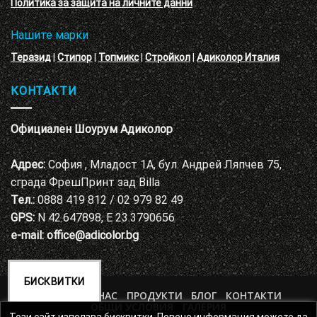
Политика за защита на личните данни
Нашите марки
Теразид
|
Стипор
|
Топмикс
|
Стройкол
|
Адиколор Италия
КОНТАКТИ
Официален Шоурум Адиколор
Адрес:
София , Младост 1А, бул. Андрей Ляпчев 75,
сграда ФрешПринт зад Billa
Тел.:
0888 419 812 / 02 979 82 49
GPS:
N 42.647898, E 23.3790656
e-mail:
office@adicolor.bg
БИСКВИТКИ
НАЧАЛО
ЗА НАС
ПРОДУКТИ
БЛОГ
КОНТАКТИ
ОБЩИ УСЛОВИЯ
ГАЛЕРИЯ