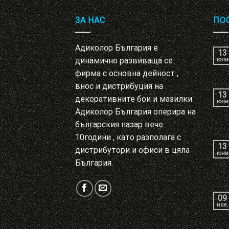
ЗА НАС
ПО
Адиколор България е
13
динамично развиваща се
юни
фирма с основна дейност ,
внос и дистрибуция на
13
декоративните бои и мазилки.
юни
Адиколор България оперира на
българския пазар вече
10години , като разполага с
13
дистрибутори и офиси в цяла
юни
България.
09
ное.