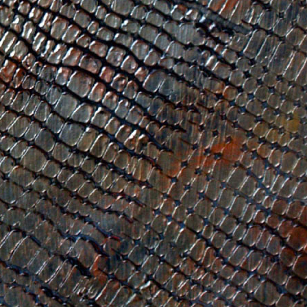
ИТКИ.
×
ТЕ ДА