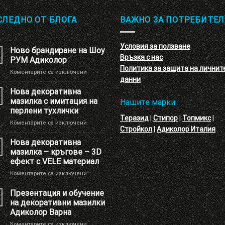
СЛЕДНО ОТ БЛОГА
ВАЖНО ЗА ПОТРЕБИТЕЛ
Условия за ползване
Ново брандиране на Шоу
Връзка с нас
РУМ Адиколор
Политика за защита на личнит
за
Коментарите са изключени
данни
Ново
брандиране
Нова декоративна
на
мазилка с имитация на
Нашите марки
Шоу
перлени тухлички
РУМ
Теразид
|
Стипор
|
Топмикс
|
за
Коментарите са изключени
Адиколор
Стройкол
|
Адиколор Италия
Нова
декоративна
Нова декоративна
мазилка
мазилка – кръгове – 3D
с
ефект с VELE материал
имитация
за
Коментарите са изключени
на
Нова
перлени
декоративна
тухлички
Презентация и обучение
мазилка
на декоративни мазилки
–
Адиколор Варна
кръгове
за
Коментарите са изключени
–