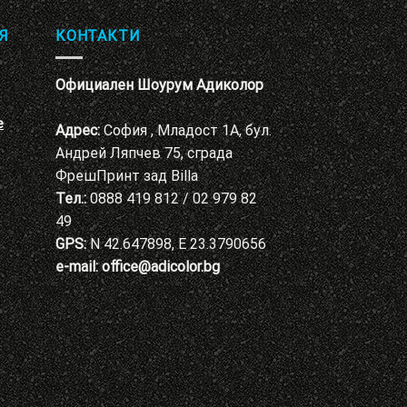
Я
КОНТАКТИ
Официален Шоурум Адиколор
е
Адрес:
София , Младост 1А, бул.
Андрей Ляпчев 75, сграда
ФрешПринт зад Billa
Тел.:
0888 419 812 / 02 979 82
49
GPS:
N 42.647898, E 23.3790656
e-mail:
office@adicolor.bg