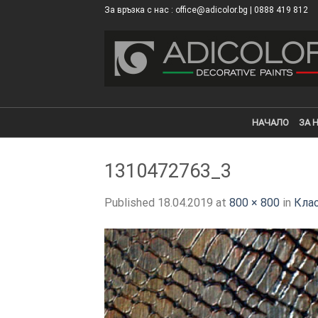
Skip
За връзка с нас : office@adicolor.bg | 0888 419 812
×
to
content
НАЧАЛО
ЗА 
1310472763_3
Published
18.04.2019
at
800 × 800
in
Кла