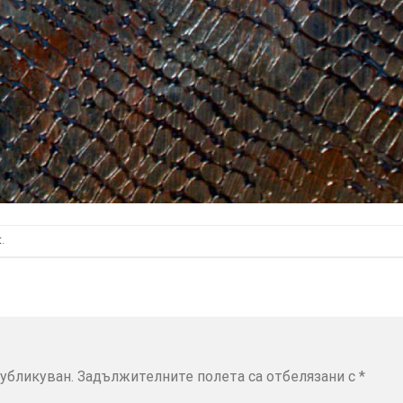
t
.
убликуван.
Задължителните полета са отбелязани с
*