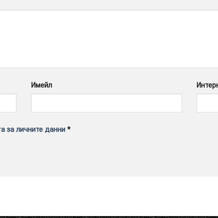
Имейл
Интер
а за личните данни
*