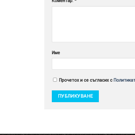
Коментар:
*
Име
Прочетох и се съгласих с
Политикат