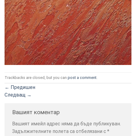
ТОЗИ
×
САЙТ
ИЗПОЛЗВА
БИСКВИТКИ.
Trackbacks are closed, but you can
post a comment
.
ПОВЕЧЕ
ИНФОРМАЦИЯ
←
Предишен
МОЖЕТЕ
Следващ
→
ДА
НАМЕРИТЕ
Вашият коментар
ТУК.
Вашият имейл адрес няма да бъде публикуван.
Задължителните полета са отбелязани с
*
УСЛУГИ
ОПЦИИ