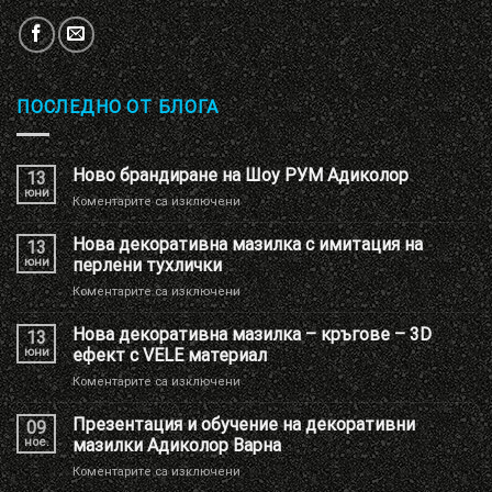
ПОСЛЕДНО ОТ БЛОГА
Ново брандиране на Шоу РУМ Адиколор
13
юни
за
Коментарите са изключени
Ново
брандиране
Нова декоративна мазилка с имитация на
13
на
юни
перлени тухлички
Шоу
за
Коментарите са изключени
РУМ
Нова
Адиколор
декоративна
Нова декоративна мазилка – кръгове – 3D
13
мазилка
юни
ефект с VELE материал
с
за
Коментарите са изключени
имитация
Нова
на
декоративна
Презентация и обучение на декоративни
перлени
09
мазилка
тухлички
ное.
мазилки Адиколор Варна
–
за
Коментарите са изключени
кръгове
Презентация