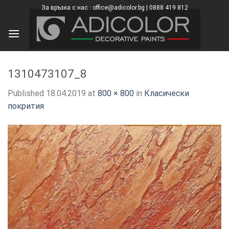
Skip
За връзка с нас : office@adicolor.bg | 0888 419 812
×
to
content
1310473107_8
Published
18.04.2019
at
800 × 800
in
Класически
покрития