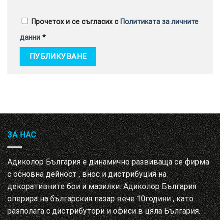
Прочетох и се съгласих с
Политиката за личните
данни
*
ЗА НАС
Адиколор България е динамично развиваща се фирма
с основна дейност , внос и дистрибуция на
декоративните бои и мазилки. Адиколор България
оперира на българския пазар вече 10години , като
разполага с дистрибутори и офиси в цяла България.