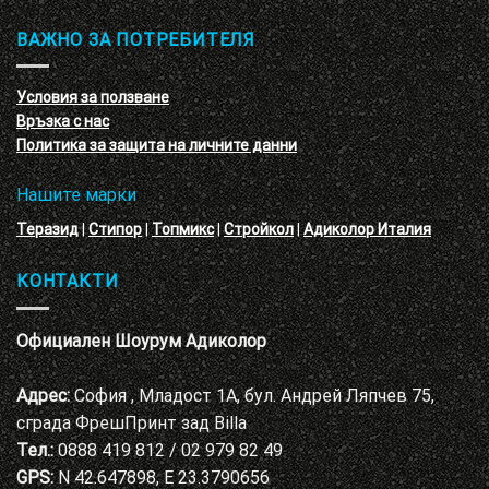
–
и
3D
обучение
ВАЖНО ЗА ПОТРЕБИТЕЛЯ
ефект
на
с
декоративни
VELE
мазилки
материал
Условия за ползване
Адиколор
Връзка с нас
Варна
Политика за защита на личните данни
Нашите марки
Теразид
|
Стипор
|
Топмикс
|
Стройкол
|
Адиколор Италия
КОНТАКТИ
Официален Шоурум Адиколор
Адрес:
София , Младост 1А, бул. Андрей Ляпчев 75,
сграда ФрешПринт зад Billa
Тел.:
0888 419 812 / 02 979 82 49
GPS:
N 42.647898, E 23.3790656