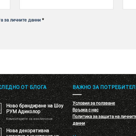
а за личните данни
*
СЛЕДНО ОТ БЛОГА
ВАЖНО ЗА ПОТРЕБИТЕЛ
Условия за ползване
Ново брандиране на Шоу
Връзка с нас
РУМ Адиколор
Политика за защита на личнит
за
Коментарите са изключени
данни
Ново
брандиране
Нова декоративна
на