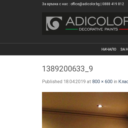
Skip
За връзка с нас : office@adicolor.bg | 0888 419 812
×
to
content
НАЧАЛО
ЗА 
1389200633_9
Published
18.04.2019
at
800 × 600
in
Кла