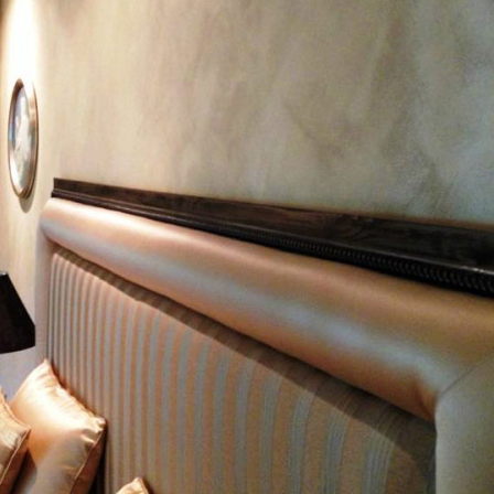
ИТКИ.
×
ТЕ ДА