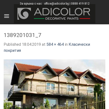
Skip
За връзка с нас : office@adicolor.bg | 0888 419 812
×
to
content
1389201031_7
Published
18.04.2019
at
584 × 464
in
Класически
покрития