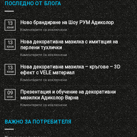
ПОСЛЕДНО ОТ БЛОГА
Ново брандиране на Шоу РУМ Адиколор
13
юни
за
Коментарите са изключени
Ново
брандиране
Нова декоративна мазилка с имитация на
13
на
юни
перлени тухлички
Шоу
за
Коментарите са изключени
РУМ
Нова
Адиколор
декоративна
Нова декоративна мазилка – кръгове – 3D
13
мазилка
юни
ефект с VELE материал
с
за
Коментарите са изключени
имитация
Нова
на
декоративна
Презентация и обучение на декоративни
перлени
09
мазилка
тухлички
ное.
мазилки Адиколор Варна
–
за
Коментарите са изключени
кръгове
Презентация
–
и
3D
обучение
ВАЖНО ЗА ПОТРЕБИТЕЛЯ
ефект
на
с
декоративни
VELE
мазилки
материал