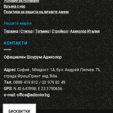
Условия за ползване
Адиколор
Връзка с нас
Варна
Политика за защита на личните данни
Нашите марки
Теразид
|
Стипор
|
Топмикс
|
Стройкол
|
Адиколор Италия
КОНТАКТИ
Официален Шоурум Адиколор
Адрес:
София , Младост 1А, бул. Андрей Ляпчев 75,
сграда ФрешПринт зад Billa
Тел.:
0888 419 812 / 02 979 82 49
GPS:
N 42.647898, E 23.3790656
e-mail:
office@adicolor.bg
БИСКВИТКИ