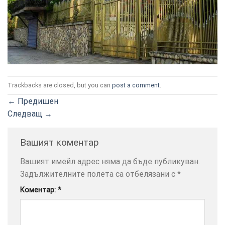
ТОЗИ
×
Trackbacks are closed, but you can
post a comment
.
САЙТ
ИЗПОЛЗВА
←
Предишен
БИСКВИТКИ.
Следващ
→
ПОВЕЧЕ
ИНФОРМАЦИЯ
Вашият коментар
МОЖЕТЕ
ДА
Вашият имейл адрес няма да бъде публикуван.
НАМЕРИТЕ
Задължителните полета са отбелязани с
*
ТУК.
Коментар:
*
УСЛУГИ
ОПЦИИ