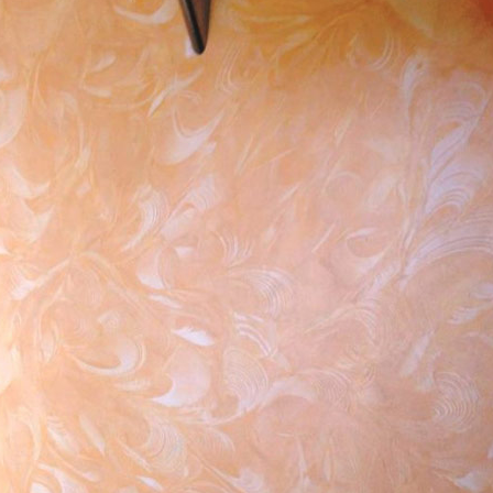
ИТКИ.
×
ТЕ ДА