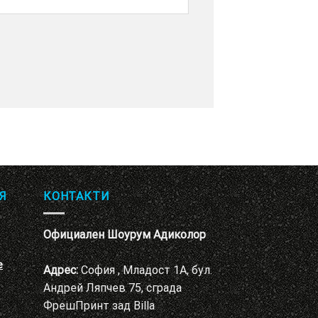
Я
КОНТАКТИ
Официален Шоурум Адиколор
е
Адрес:
София , Младост 1А, бул.
Андрей Ляпчев 75, сграда
ФрешПринт зад Billa