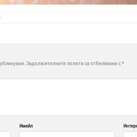
t
.
убликуван.
Задължителните полета са отбелязани с
*
Имейл
Интер