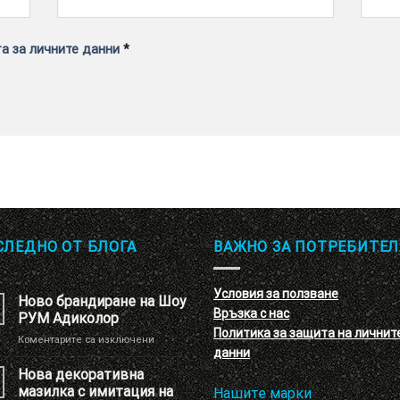
а за личните данни
*
СЛЕДНО ОТ БЛОГА
ВАЖНО ЗА ПОТРЕБИТЕЛ
Условия за ползване
Ново брандиране на Шоу
Връзка с нас
РУМ Адиколор
Политика за защита на личнит
за
Коментарите са изключени
данни
Ново
брандиране
Нова декоративна
на
мазилка с имитация на
Нашите марки
Шоу