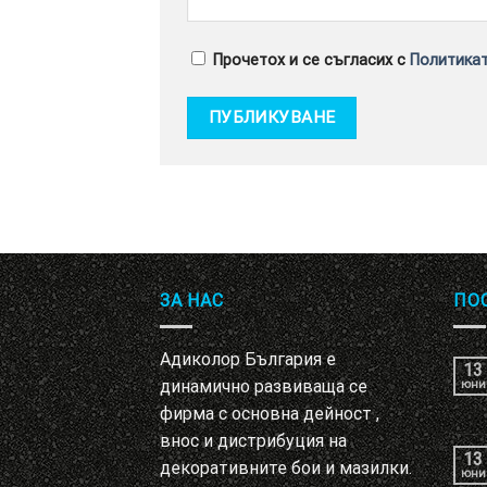
Прочетох и се съгласих с
Политикат
ЗА НАС
ПО
Адиколор България е
13
динамично развиваща се
юни
фирма с основна дейност ,
внос и дистрибуция на
13
декоративните бои и мазилки.
юни