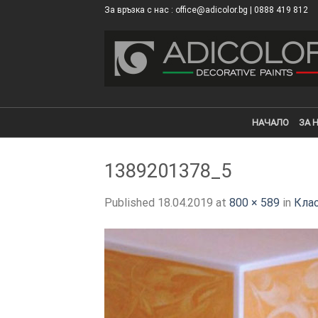
Skip
За връзка с нас : office@adicolor.bg | 0888 419 812
×
to
content
НАЧАЛО
ЗА 
1389201378_5
Published
18.04.2019
at
800 × 589
in
Кла