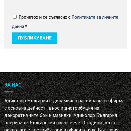
Прочетох и се съгласих с
Политиката за личните
данни
*
ЗА НАС
Адиколор България е динамично развиваща се фирма
с основна дейност , внос и дистрибуция на
декоративните бои и мазилки. Адиколор България
оперира на българския пазар вече 10години , като
разполага с дистрибутори и офиси в цяла България.