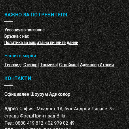
Презентация
–
и
3D
обучение
ВАЖНО ЗА ПОТРЕБИТЕЛЯ
ефект
на
с
декоративни
VELE
мазилки
материал
Условия за ползване
Адиколор
Връзка с нас
Варна
Политика за защита на личните данни
Нашите марки
Теразид
|
Стипор
|
Топмикс
|
Стройкол
|
Адиколор Италия
КОНТАКТИ
Официален Шоурум Адиколор
Адрес:
София , Младост 1А, бул. Андрей Ляпчев 75,
сграда ФрешПринт зад Billa
Тел.:
0888 419 812 / 02 979 82 49