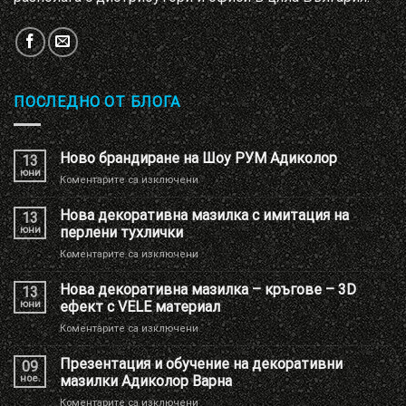
ПОСЛЕДНО ОТ БЛОГА
Ново брандиране на Шоу РУМ Адиколор
13
юни
за
Коментарите са изключени
Ново
брандиране
Нова декоративна мазилка с имитация на
13
на
юни
перлени тухлички
Шоу
за
Коментарите са изключени
РУМ
Нова
Адиколор
декоративна
Нова декоративна мазилка – кръгове – 3D
13
мазилка
юни
ефект с VELE материал
с
за
Коментарите са изключени
имитация
Нова
на
декоративна
Презентация и обучение на декоративни
перлени
09
мазилка
тухлички
ное.
мазилки Адиколор Варна
–
за
Коментарите са изключени
кръгове