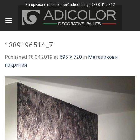
Skip
За връзка с нас : office@adicolor.bg | 0888 419 812
×
to
content
1389196514_7
Published
18.04.2019
at
695 × 720
in
Металикови
покрития