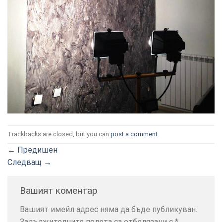
ТОЗИ
×
САЙТ
ИЗПОЛЗВА
БИСКВИТКИ.
ПОВЕЧЕ
Trackbacks are closed, but you can
post a comment
.
ИНФОРМАЦИЯ
←
Предишен
МОЖЕТЕ
Следващ
→
ДА
НАМЕРИТЕ
Вашият коментар
ТУК.
Вашият имейл адрес няма да бъде публикуван.
Задължителните полета са отбелязани с
*
УСЛУГИ
ОПЦИИ