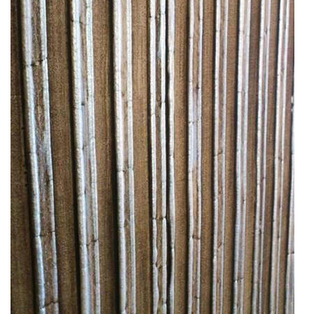
ТОЗИ
×
САЙТ
ИЗПОЛЗВА
БИСКВИТКИ.
ПОВЕЧЕ
ИНФОРМАЦИЯ
МОЖЕТЕ
ДА
НАМЕРИТЕ
ТУК.