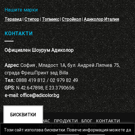
Нашите марки
Теразид
|
Стипор
|
Топмикс
|
Стройкол
|
Адиколор Италия
КОНТАКТИ
Официален Шоурум Адиколор
Адрес:
София , Младост 1А, бул. Андрей Ляпчев 75,
сграда ФрешПринт зад Billa
Тел.:
0888 419 812 / 02 979 82 49
GPS:
N 42.647898, E 23.3790656
e-mail:
office@adicolor.bg
БИСКВИТКИ
НАЧАЛО
ЗА НАС
ПРОДУКТИ
БЛОГ
КОНТАКТИ
ОБЩИ УСЛОВИЯ
ГАЛЕРИЯ
ПОЛИТИКА ЗА ЗАЩИТА НА ЛИЧНИТЕ ДАННИ
Този сайт използва бисквитки. Повече информация можете да