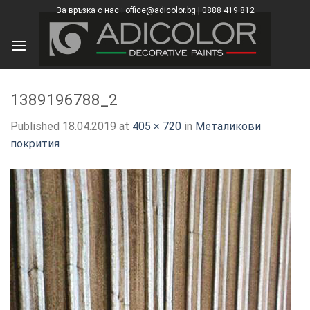
Skip
За връзка с нас : office@adicolor.bg | 0888 419 812
×
to
content
1389196788_2
Published
18.04.2019
at
405 × 720
in
Металикови
покрития