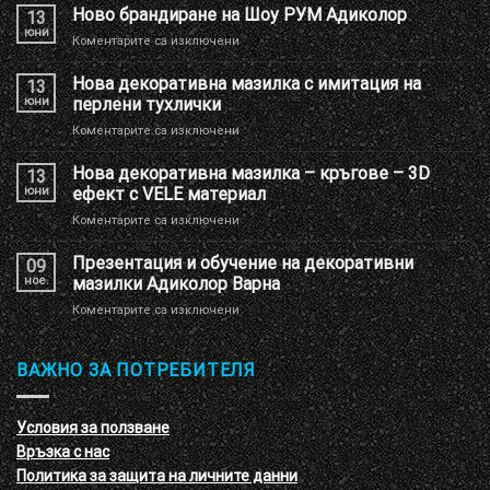
Ново брандиране на Шоу РУМ Адиколор
13
юни
за
Коментарите са изключени
Ново
брандиране
Нова декоративна мазилка с имитация на
13
на
юни
перлени тухлички
Шоу
за
Коментарите са изключени
РУМ
Нова
Адиколор
декоративна
Нова декоративна мазилка – кръгове – 3D
13
мазилка
юни
ефект с VELE материал
с
за
Коментарите са изключени
имитация
Нова
на
декоративна
Презентация и обучение на декоративни
перлени
09
мазилка
тухлички
ное.
мазилки Адиколор Варна
–
за
Коментарите са изключени
кръгове
Презентация
–
и
3D
обучение
ВАЖНО ЗА ПОТРЕБИТЕЛЯ
ефект
на
с
декоративни
VELE
мазилки
материал
Условия за ползване
Адиколор
Връзка с нас
Варна
Политика за защита на личните данни