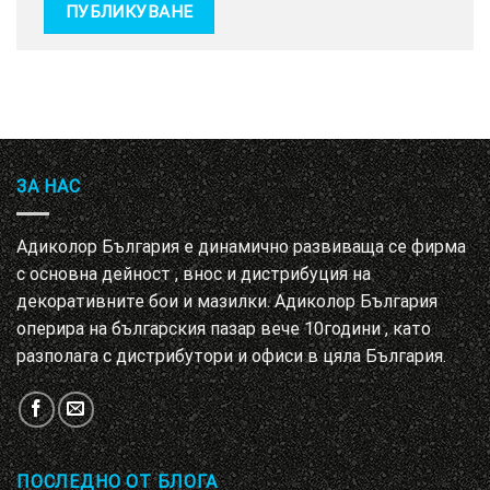
ЗА НАС
Адиколор България е динамично развиваща се фирма
с основна дейност , внос и дистрибуция на
декоративните бои и мазилки. Адиколор България
оперира на българския пазар вече 10години , като
разполага с дистрибутори и офиси в цяла България.
ПОСЛЕДНО ОТ БЛОГА