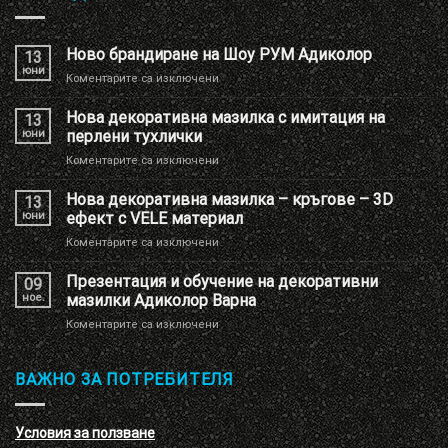
Ново брандиране на Шоу РУМ Адиколор
13
юни
за
Коментарите са изключени
Ново
брандиране
Нова декоративна мазилка с имитация на
13
на
юни
перлени тухлички
Шоу
за
Коментарите са изключени
РУМ
Нова
Адиколор
декоративна
Нова декоративна мазилка – кръгове – 3D
13
мазилка
юни
ефект с VELE материал
с
за
Коментарите са изключени
имитация
Нова
на
декоративна
Презентация и обучение на декоративни
перлени
09
мазилка
тухлички
ное.
мазилки Адиколор Варна
–
за
Коментарите са изключени
кръгове
Презентация
–
и
3D
обучение
ВАЖНО ЗА ПОТРЕБИТЕЛЯ
ефект
на
с
декоративни
VELE
мазилки
материал
Условия за ползване
Адиколор