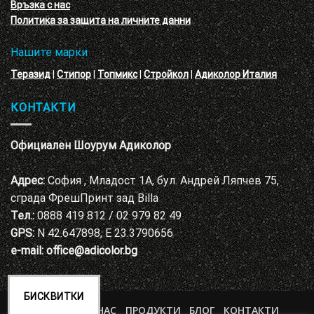
Връзка с нас
Варна
Политика за защита на личните данни
Нашите марки
Теразид
|
Стипор
|
Топмикс
|
Стройкол
|
Адиколор Италия
КОНТАКТИ
Официален Шоурум Адиколор
Адрес:
София , Младост 1А, бул. Андрей Ляпчев 75,
сграда ФрешПринт зад Billa
Тел.:
0888 419 812 / 02 979 82 49
GPS:
N 42.647898, E 23.3790656
e-mail:
office@adicolor.bg
БИСКВИТКИ
НАЧАЛО
ЗА НАС
ПРОДУКТИ
БЛОГ
КОНТАКТИ