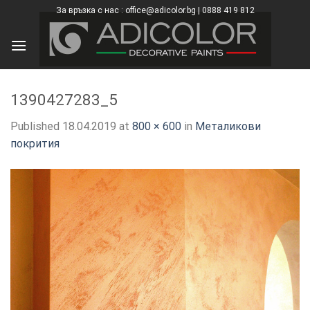
Skip
За връзка с нас : office@adicolor.bg | 0888 419 812
×
to
content
1390427283_5
Published
18.04.2019
at
800 × 600
in
Металикови
покрития