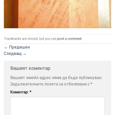
ТОЗИ
×
Trackbacks are closed, but you can
post a comment
.
САЙТ
←
Предишен
ИЗПОЛЗВА
Следващ
→
БИСКВИТКИ.
ПОВЕЧЕ
Вашият коментар
ИНФОРМАЦИЯ
МОЖЕТЕ
Вашият имейл адрес няма да бъде публикуван.
ДА
Задължителните полета са отбелязани с
*
НАМЕРИТЕ
Коментар:
*
ТУК.
УСЛУГИ
ОПЦИИ