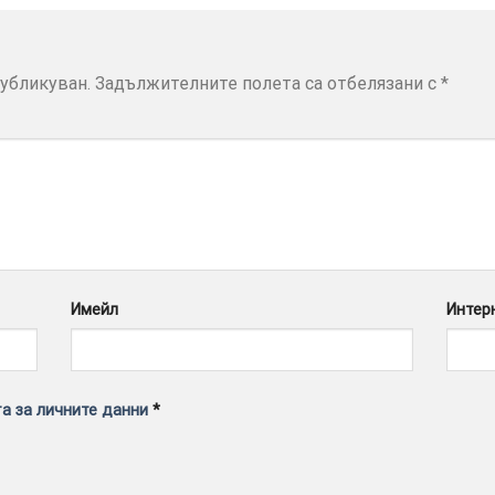
убликуван.
Задължителните полета са отбелязани с
*
Имейл
Интер
а за личните данни
*