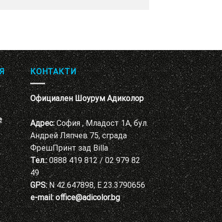
Я
КОНТАКТИ
Официален Шоурум Адиколор
е
Адрес:
София , Младост 1А, бул.
Андрей Ляпчев 75, сграда
ФрешПринт зад Billa
Тел.:
0888 419 812 / 02 979 82
49
GPS:
N 42.647898, E 23.3790656
e-mail:
office@adicolor.bg