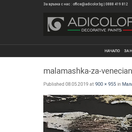
Skip
За връзка с нас : office@adicolor.bg | 0888 419 812
×
to
content
НАЧАЛО
ЗА 
malamashka-za-venecian
Published
08.05.2019
at
900 × 955
in
Мал