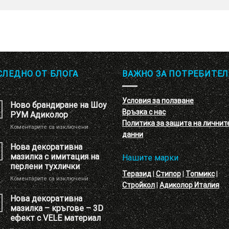
СЛЕДНО ОТ БЛОГА
ВАЖНО ЗА ПОТРЕБИТЕЛ
Условия за ползване
Ново брандиране на Шоу
Връзка с нас
РУМ Адиколор
Политика за защита на личнит
за
Коментарите са изключени
данни
Ново
брандиране
Нова декоративна
на
мазилка с имитация на
Нашите марки
Шоу
перлени тухлички
РУМ
Теразид
|
Стипор
|
Топмикс
|
за
Коментарите са изключени
Адиколор
Стройкол
|
Адиколор Италия
Нова
декоративна
Нова декоративна
мазилка
мазилка – кръгове – 3D
с
ефект с VELE материал
имитация