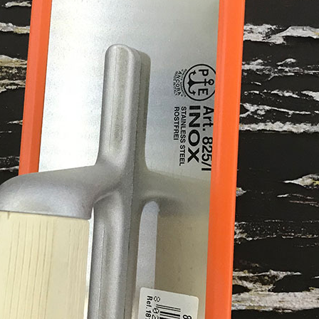
ИТКИ.
×
ТЕ ДА