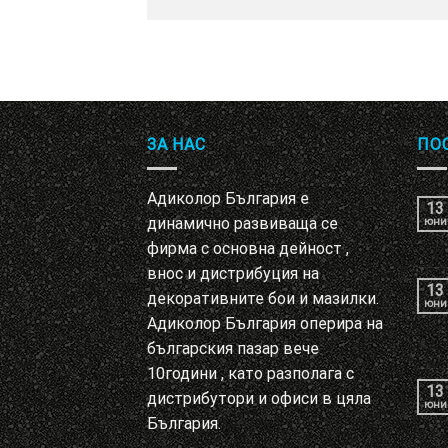
ЗА НАС
ПО
Адиколор България е
13
динамично развиваща се
юни
фирма с основна дейност ,
внос и дистрибуция на
13
декоративните бои и мазилки.
юни
Адиколор България оперира на
българския пазар вече
10години , като разполага с
13
дистрибутори и офиси в цяла
юни
България.