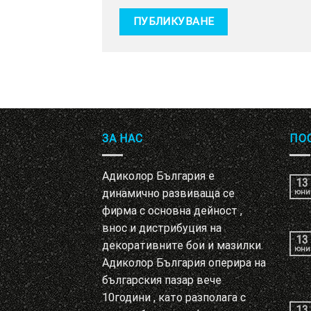
ЗА НАС
ПО
Адиколор България е
13
динамично развиваща се
юни
фирма с основна дейност ,
внос и дистрибуция на
13
декоративните бои и мазилки.
юни
Адиколор България оперира на
българския пазар вече
10години , като разполага с
13