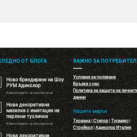
СЛЕДНО ОТ БЛОГА
ВАЖНО ЗА ПОТРЕБИТЕЛ
Условия за ползване
Ново брандиране на Шоу
Връзка с нас
РУМ Адиколор
Политика за защита на личнит
за
Коментарите са изключени
данни
Ново
брандиране
Нова декоративна
на
мазилка с имитация на
Нашите марки
Шоу
перлени тухлички
РУМ
Теразид
|
Стипор
|
Топмикс
|
за
Коментарите са изключени
Адиколор
Стройкол
|
Адиколор Италия
Нова
декоративна
Нова декоративна