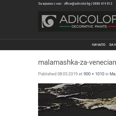
Skip
За връзка с нас : office@adicolor.bg | 0888 419 812
×
to
content
НАЧАЛО
ЗА 
malamashka-za-venecian
Published
08.05.2019
at
900 × 1010
in
Ма