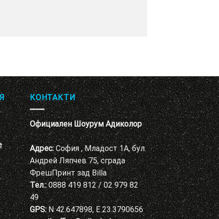
Я
КОНТАКТИ
Официален Шоурум Адиколор
е
Адрес:
София , Младост 1А, бул.
Андрей Ляпчев 75, сграда
ФрешПринт зад Billa
Тел.:
0888 419 812 / 02 979 82
49
GPS:
N 42.647898, E 23.3790656