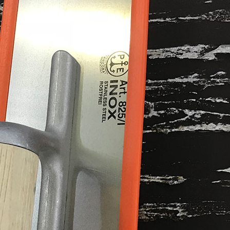
ИТКИ.
×
ТЕ ДА