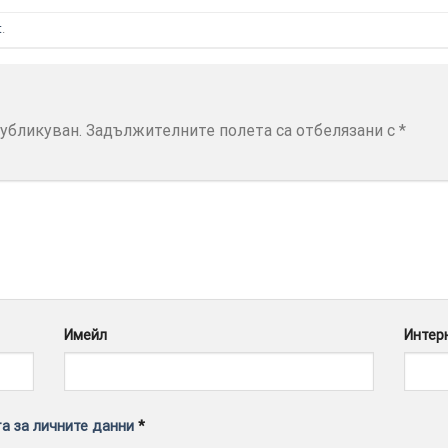
t
.
убликуван.
Задължителните полета са отбелязани с
*
Имейл
Интер
а за личните данни
*