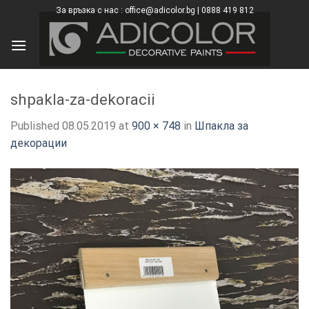
Skip
За връзка с нас : office@adicolor.bg | 0888 419 812
×
to
content
shpakla-za-dekoracii
Published
08.05.2019
at
900 × 748
in
Шпакла за
декорации