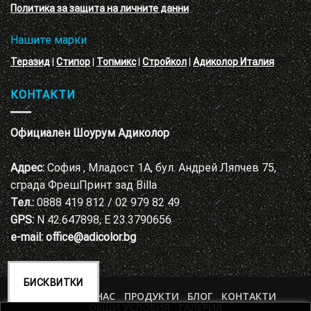
Политика за защита на личните данни
Нашите марки
Теразид
|
Стипор
|
Топмикс
|
Стройкол
|
Адиколор Италия
КОНТАКТИ
Официален Шоурум Адиколор
Адрес:
София , Младост 1А, бул. Андрей Ляпчев 75,
сграда ФрешПринт зад Billa
Тел.:
0888 419 812 / 02 979 82 49
GPS:
N 42.647898, E 23.3790656
e-mail:
office@adicolor.bg
БИСКВИТКИ
НАЧАЛО
ЗА НАС
ПРОДУКТИ
БЛОГ
КОНТАКТИ
ОБЩИ УСЛОВИЯ
ГАЛЕРИЯ