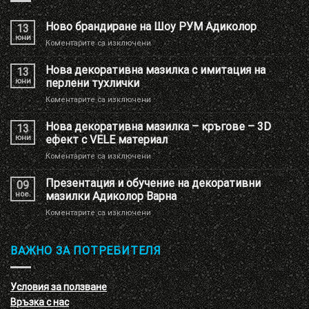
Ново брандиране на Шоу РУМ Адиколор
13
юни
за
Коментарите са изключени
Ново
брандиране
Нова декоративна мазилка с имитация на
13
на
юни
перлени тухлички
Шоу
за
Коментарите са изключени
РУМ
Нова
Адиколор
декоративна
Нова декоративна мазилка – кръгове – 3D
13
мазилка
юни
ефект с VELE материал
с
за
Коментарите са изключени
имитация
Нова
на
декоративна
Презентация и обучение на декоративни
перлени
09
мазилка
тухлички
ное.
мазилки Адиколор Варна
–
за
Коментарите са изключени
кръгове
Презентация
–
и
3D
обучение
ВАЖНО ЗА ПОТРЕБИТЕЛЯ
ефект
на
с
декоративни
VELE
мазилки
материал
Условия за ползване
Адиколор
Връзка с нас
Варна