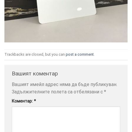
ТОЗИ
×
САЙТ
Trackbacks are closed, but you can
post a comment
.
ИЗПОЛЗВА
БИСКВИТКИ.
ПОВЕЧЕ
Вашият коментар
ИНФОРМАЦИЯ
Вашият имейл адрес няма да бъде публикуван.
МОЖЕТЕ
ДА
Задължителните полета са отбелязани с
*
НАМЕРИТЕ
Коментар:
*
ТУК.
УСЛУГИ
ОПЦИИ