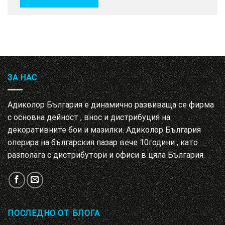
ЗА НАС
Адиколор България е динамично развиваща се фирма
с основна дейност , внос и дистрибуция на
декоративните бои и мазилки. Адиколор България
оперира на българския пазар вече 10години , като
разполага с дистрибутори и офиси в цяла България.
ПОСЛЕДНО ОТ БЛОГА