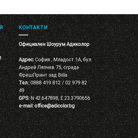
Я
КОНТАКТИ
Официален Шоурум Адиколор
е
Адрес:
София , Младост 1А, бул.
Андрей Ляпчев 75, сграда
ФрешПринт зад Billa
Тел.:
0888 419 812 / 02 979 82
49
GPS:
N 42.647898, E 23.3790656
e-mail:
office@adicolor.bg