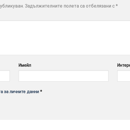
убликуван.
Задължителните полета са отбелязани с
*
Имейл
Интер
а за личните данни
*