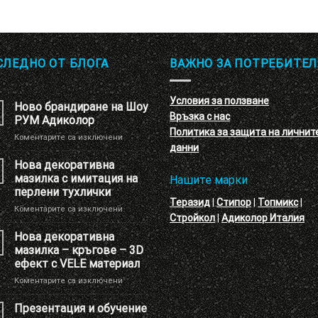
СЛЕДНО ОТ БЛОГА
ВАЖНО ЗА ПОТРЕБИТЕЛ
Условия за ползване
Ново брандиране на Шоу
Връзка с нас
РУМ Адиколор
Политика за защита на личнит
за
Коментарите са изключени
данни
Ново
брандиране
Нова декоративна
на
мазилка с имитация на
Нашите марки
Шоу
перлени тухлички
РУМ
Теразид
|
Стипор
|
Топмикс
|
за
Коментарите са изключени
Адиколор
Стройкол
|
Адиколор Италия
Нова
декоративна
Нова декоративна
мазилка
мазилка – кръгове – 3D
с
ефект с VELE материал
имитация
за
Коментарите са изключени
на
Нова
перлени
декоративна
тухлички
Презентация и обучение
мазилка