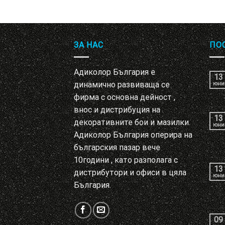
ЗА НАС
ПО
Адиколор България е
13
динамично развиваща се
юни
фирма с основна дейност ,
внос и дистрибуция на
13
декоративните бои и мазилки.
юни
Адиколор България оперира на
българския пазар вече
10години , като разполага с
13
дистрибутори и офиси в цяла
юни
България.
09