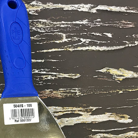
ИТКИ.
×
ТЕ ДА