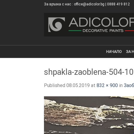
Skip
За връзка с нас : office@adicolor.bg | 0888 419 812
×
to
content
НАЧАЛО
ЗА 
shpakla-zaoblena-504-10
Published
08.05.2019
at
832 × 900
in
Заоб