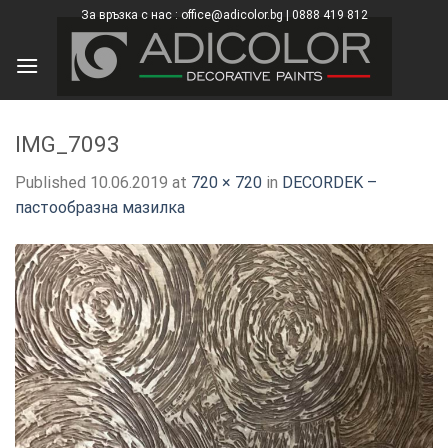
Skip
За връзка с нас : office@adicolor.bg | 0888 419 812
×
to
content
IMG_7093
Published
10.06.2019
at
720 × 720
in
DECORDEK –
пастообразна мазилка