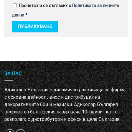
Прочетох и се съгласих с
Политиката за личните
данни
*
ЗА НАС
Адиколор България е динамично развиваща се фирма
с основна дейност , внос и дистрибуция на
декоративните бои и мазилки. Адиколор България
оперира на българския пазар вече 10години , като
разполага с дистрибутори и офиси в цяла България.