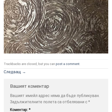
ТОЗИ
×
САЙТ
ИЗПОЛЗВА
БИСКВИТКИ.
Trackbacks are closed, but you can
post a comment
.
ПОВЕЧЕ
ИНФОРМАЦИЯ
Следващ
→
МОЖЕТЕ
ДА
Вашият коментар
НАМЕРИТЕ
ТУК.
Вашият имейл адрес няма да бъде публикуван.
Задължителните полета са отбелязани с
*
УСЛУГИ
ОПЦИИ
Коментар:
*