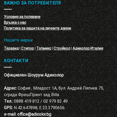
обучение
ВАЖНО ЗА ПОТРЕБИТЕЛЯ
ефект
на
с
декоративни
VELE
мазилки
материал
Условия за ползване
Адиколор
Връзка с нас
Варна
Политика за защита на личните данни
Нашите марки
Теразид
|
Стипор
|
Топмикс
|
Стройкол
|
Адиколор Италия
КОНТАКТИ
Официален Шоурум Адиколор
Адрес:
София , Младост 1А, бул. Андрей Ляпчев 75,
сграда ФрешПринт зад Billa
Тел.:
0888 419 812 / 02 979 82 49
GPS:
N 42.647898, E 23.3790656
e-mail:
office@adicolor.bg