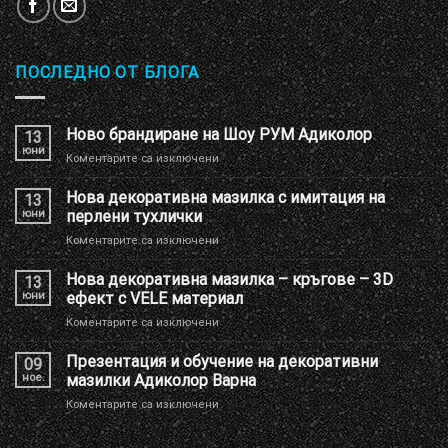
ПОСЛЕДНО ОТ БЛОГА
Ново брандиране на Шоу РУМ Адиколор
13
юни
за
Коментарите са изключени
Ново
брандиране
Нова декоративна мазилка с имитация на
13
на
юни
перлени тухлички
Шоу
за
Коментарите са изключени
РУМ
Нова
Адиколор
декоративна
Нова декоративна мазилка – кръгове – 3D
13
мазилка
юни
ефект с VELE материал
с
за
Коментарите са изключени
имитация
Нова
на
декоративна
Презентация и обучение на декоративни
перлени
09
мазилка
тухлички
ное.
мазилки Адиколор Варна
–
за
Коментарите са изключени
кръгове
Презентация
–
и
3D