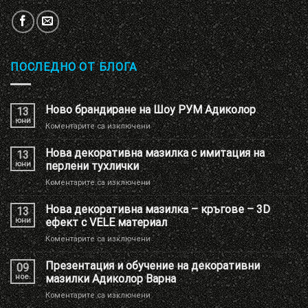
ПОСЛЕДНО ОТ БЛОГА
Ново брандиране на Шоу РУМ Адиколор
13
юни
за
Коментарите са изключени
Ново
брандиране
Нова декоративна мазилка с имитация на
13
на
юни
перлени тухлички
Шоу
за
Коментарите са изключени
РУМ
Нова
Адиколор
декоративна
Нова декоративна мазилка – кръгове – 3D
13
мазилка
юни
ефект с VELE материал
с
за
Коментарите са изключени
имитация
Нова
на
декоративна
Презентация и обучение на декоративни
перлени
09
мазилка
тухлички
ное.
мазилки Адиколор Варна
–
за
Коментарите са изключени
кръгове
Презентация