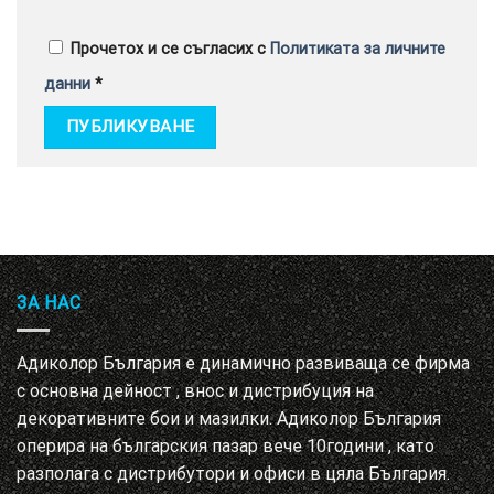
Прочетох и се съгласих с
Политиката за личните
данни
*
ЗА НАС
Адиколор България е динамично развиваща се фирма
с основна дейност , внос и дистрибуция на
декоративните бои и мазилки. Адиколор България
оперира на българския пазар вече 10години , като
разполага с дистрибутори и офиси в цяла България.