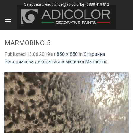
Skip
За връзка с нас : office@adicolor.bg | 0888 419 812
×
to
content
MARMORINO-5
Published
13.06.2019
at
850 × 850
in
Старинна
венецианска декоративна мазилка Marmorino