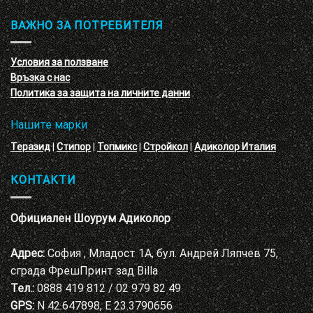
–
и
3D
обучение
ВАЖНО ЗА ПОТРЕБИТЕЛЯ
ефект
на
с
декоративни
VELE
мазилки
материал
Условия за ползване
Адиколор
Връзка с нас
Варна
Политика за защита на личните данни
Нашите марки
Теразид
|
Стипор
|
Топмикс
|
Стройкол
|
Адиколор Италия
КОНТАКТИ
Официален Шоурум Адиколор
Адрес:
София , Младост 1А, бул. Андрей Ляпчев 75,
сграда ФрешПринт зад Billa
Тел.:
0888 419 812 / 02 979 82 49
GPS:
N 42.647898, E 23.3790656