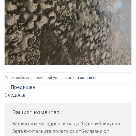
ТОЗИ
×
САЙТ
ИЗПОЛЗВА
БИСКВИТКИ.
Trackbacks are closed, but you can
post a comment
.
ПОВЕЧЕ
ИНФОРМАЦИЯ
←
Предишен
МОЖЕТЕ
Следващ
→
ДА
НАМЕРИТЕ
Вашият коментар
ТУК.
Вашият имейл адрес няма да бъде публикуван.
Задължителните полета са отбелязани с
*
УСЛУГИ
ОПЦИИ