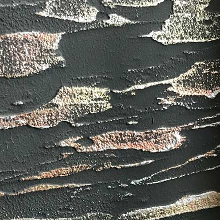
ИТКИ.
×
ТЕ ДА