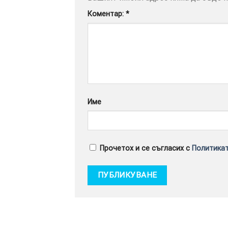
Коментар:
*
Име
Прочетох и се съгласих с
Политикат