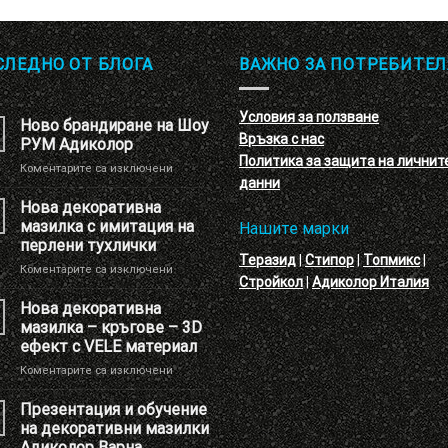
СЛЕДНО ОТ БЛОГА
ВАЖНО ЗА ПОТРЕБИТЕЛ
Условия за ползване
Ново брандиране на Шоу
Връзка с нас
РУМ Адиколор
Политика за защита на личнит
за
Коментарите са изключени
данни
Ново
брандиране
Нова декоративна
на
мазилка с имитация на
Нашите марки
Шоу
перлени тухлички
РУМ
Теразид
|
Стипор
|
Топмикс
|
за
Коментарите са изключени
Адиколор
Стройкол
|
Адиколор Италия
Нова
декоративна
Нова декоративна
мазилка
мазилка – кръгове – 3D
с
ефект с VELE материал
имитация
за
Коментарите са изключени
на
Нова
перлени
декоративна
тухлички
Презентация и обучение
мазилка
на декоративни мазилки
–
Адиколор Варна