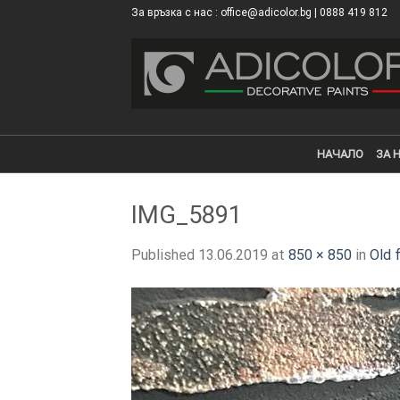
Skip
За връзка с нас : office@adicolor.bg | 0888 419 812
×
to
content
НАЧАЛО
ЗА 
IMG_5891
Published
13.06.2019
at
850 × 850
in
Old 