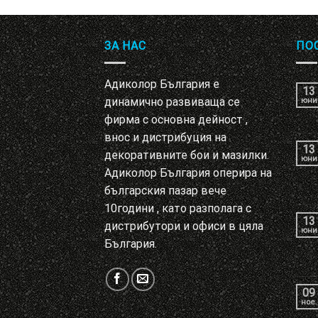
ЗА НАС
ПО
Адиколор България е
13
динамично развиваща се
юни
фирма с основна дейност ,
внос и дистрибуция на
13
декоративните бои и мазилки.
юни
Адиколор България оперира на
българския пазар вече
10години , като разполага с
13
дистрибутори и офиси в цяла
юни
България.
09
ное.