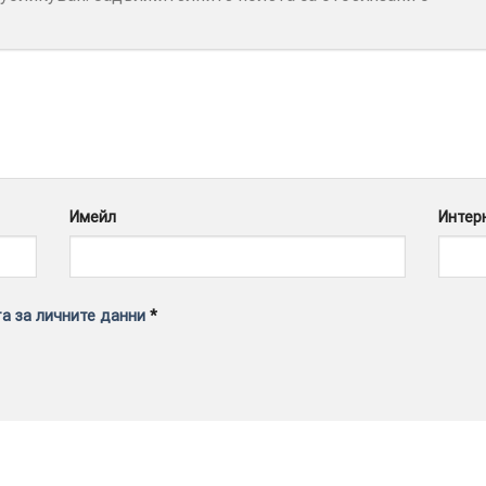
Имейл
Интер
а за личните данни
*