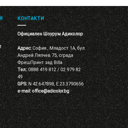
Я
КОНТАКТИ
Официален Шоурум Адиколор
е
Адрес:
София , Младост 1А, бул.
Андрей Ляпчев 75, сграда
ФрешПринт зад Billa
Тел.:
0888 419 812 / 02 979 82
49
GPS:
N 42.647898, E 23.3790656
e-mail:
office@adicolor.bg