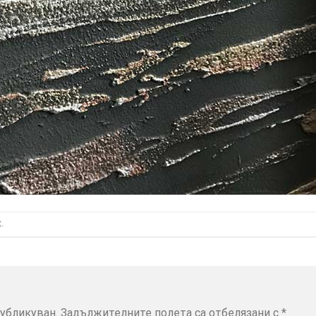
t
.
убликуван.
Задължителните полета са отбелязани с
*