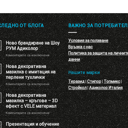
СЛЕДНО ОТ БЛОГА
ВАЖНО ЗА ПОТРЕБИТЕЛ
Условия за ползване
Ново брандиране на Шоу
Връзка с нас
РУМ Адиколор
Политика за защита на личнит
за
Коментарите са изключени
данни
Ново
брандиране
Нова декоративна
на
мазилка с имитация на
Нашите марки
Шоу
перлени тухлички
РУМ
Теразид
|
Стипор
|
Топмикс
|
за
Коментарите са изключени
Адиколор
Стройкол
|
Адиколор Италия
Нова
декоративна
Нова декоративна
мазилка
мазилка – кръгове – 3D
с
ефект с VELE материал
имитация
за
Коментарите са изключени
на
Нова
перлени
декоративна
тухлички
Презентация и обучение
мазилка