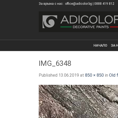
Skip
За връзка с нас : office@adicolor.bg | 0888 419 812
×
to
content
НАЧАЛО
ЗА 
IMG_6348
Published
13.06.2019
at
850 × 850
in
Old 