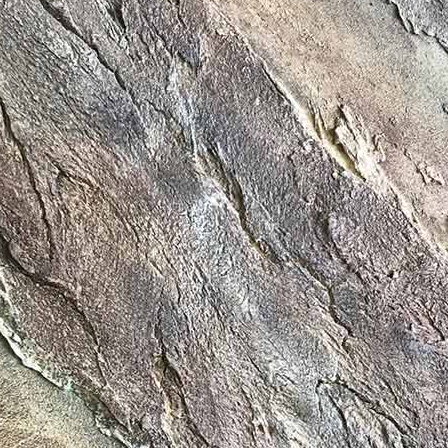
ИТКИ.
×
ТЕ ДА