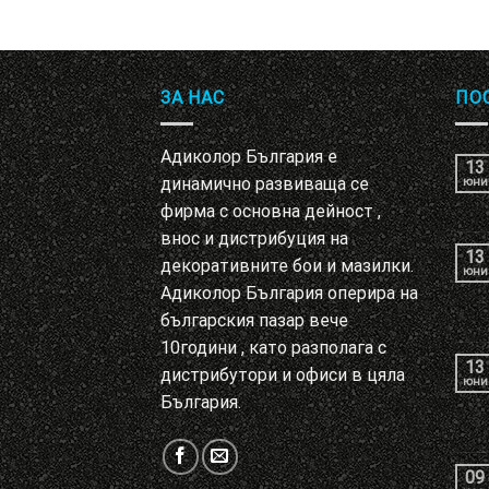
ЗА НАС
ПО
Адиколор България е
13
динамично развиваща се
юни
фирма с основна дейност ,
внос и дистрибуция на
13
декоративните бои и мазилки.
юни
Адиколор България оперира на
българския пазар вече
10години , като разполага с
13
дистрибутори и офиси в цяла
юни
България.
09