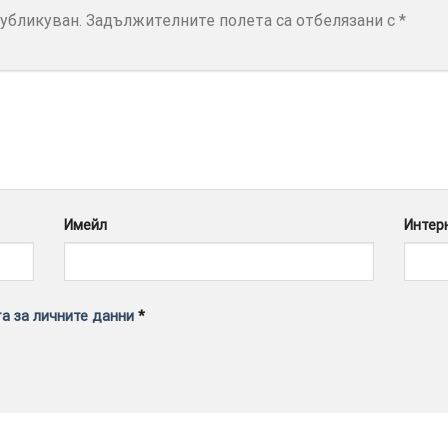
убликуван.
Задължителните полета са отбелязани с
*
Имейл
Интер
а за личните данни
*