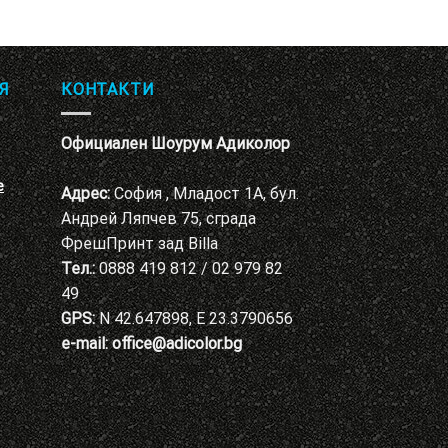
Я
КОНТАКТИ
Официален Шоурум Адиколор
е
Адрес:
София , Младост 1А, бул.
Андрей Ляпчев 75, сграда
ФрешПринт зад Billa
Тел.:
0888 419 812 / 02 979 82
49
GPS:
N 42.647898, E 23.3790656
e-mail:
office@adicolor.bg