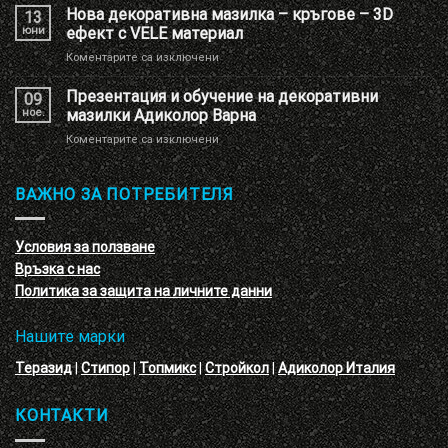
декоративна
Нова декоративна мазилка – кръгове – 3D
13
мазилка
юни
ефект с VELE материал
с
за
Коментарите са изключени
имитация
Нова
на
декоративна
Презентация и обучение на декоративни
перлени
09
мазилка
тухлички
ное.
мазилки Адиколор Варна
–
за
Коментарите са изключени
кръгове
Презентация
–
и
3D
обучение
ВАЖНО ЗА ПОТРЕБИТЕЛЯ
ефект
на
с
декоративни
VELE
мазилки
материал
Условия за ползване
Адиколор
Връзка с нас
Варна
Политика за защита на личните данни
Нашите марки
Теразид
|
Стипор
|
Топмикс
|
Стройкол
|
Адиколор Италия
КОНТАКТИ