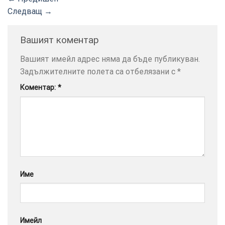
Следващ
→
Вашият коментар
ТОЗИ
×
Вашият имейл адрес няма да бъде публикуван.
САЙТ
Задължителните полета са отбелязани с
*
ИЗПОЛЗВА
Коментар:
*
БИСКВИТКИ.
ПОВЕЧЕ
ИНФОРМАЦИЯ
МОЖЕТЕ
ДА
НАМЕРИТЕ
ТУК.
Име
УСЛУГИ
ОПЦИИ
Google
Имейл