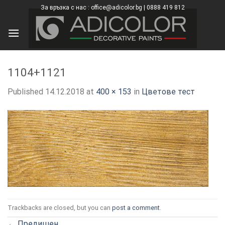
Skip
За връзка с нас : office@adicolor.bg | 0888 419 812
×
to
content
1104+1121
Published
14.12.2018
at
400 × 153
in
Цветове тест
Trackbacks are closed, but you can
post a comment
.
←
Предишен