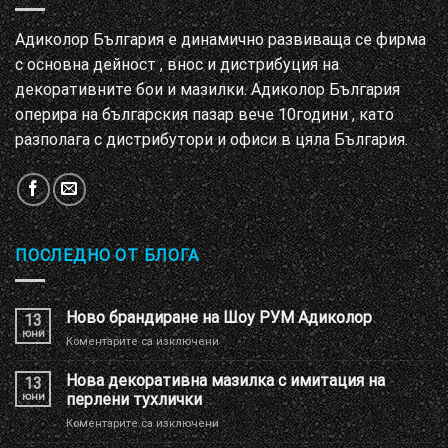
Адиколор България е динамично развиваща се фирма
с основна дейност , внос и дистрибуция на
декоративните бои и мазилки. Адиколор България
оперира на българския пазар вече 10години , като
разполага с дистрибутори и офиси в цяла България.
ПОСЛЕДНО ОТ БЛОГА
Ново брандиране на Шоу РУМ Адиколор
13
юни
за
Коментарите са изключени
Ново
брандиране
Нова декоративна мазилка с имитация на
13
на
юни
перлени тухлички
Шоу
за
Коментарите са изключени
РУМ
Нова
Адиколор