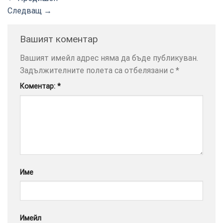
Следващ
→
Вашият коментар
ТОЗИ
×
Вашият имейл адрес няма да бъде публикуван.
САЙТ
Задължителните полета са отбелязани с
*
ИЗПОЛЗВА
Коментар:
*
БИСКВИТКИ.
ПОВЕЧЕ
ИНФОРМАЦИЯ
МОЖЕТЕ
ДА
НАМЕРИТЕ
ТУК.
Име
УСЛУГИ
ОПЦИИ
Google
Имейл