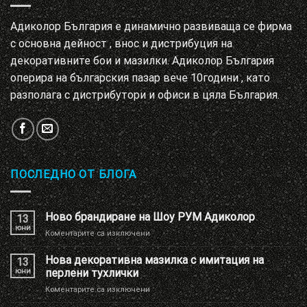
Адиколор България е динамично развиваща се фирма
с основна дейност , внос и дистрибуция на
декоративните бои и мазилки. Адиколор България
оперира на българския пазар вече 10години , като
разполага с дистрибутори и офиси в цяла България.
ПОСЛЕДНО ОТ БЛОГА
Ново брандиране на Шоу РУМ Адиколор
13
юни
за
Коментарите са изключени
Ново
брандиране
Нова декоративна мазилка с имитация на
13
на
юни
перлени тухлички
Шоу
за
Коментарите са изключени
РУМ
Нова
Адиколор