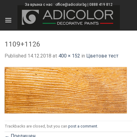
Skip
За връзка с нас : office@adicolor.bg | 0888 419 812
×
to
content
1109+1126
Published
14.12.2018
at
400 × 152
in
Цветове тест
Trackbacks are closed, but you can
post a comment
.
←
Предишен