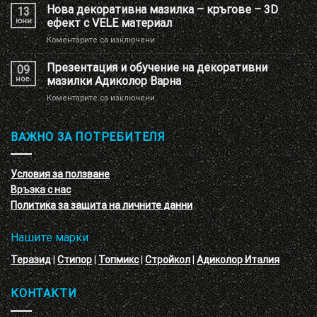
декоративна
Нова декоративна мазилка – кръгове – 3D
13
мазилка
юни
ефект с VELE материал
с
за
Коментарите са изключени
имитация
Нова
на
декоративна
Презентация и обучение на декоративни
перлени
09
мазилка
тухлички
ное.
мазилки Адиколор Варна
–
за
Коментарите са изключени
кръгове
Презентация
–
и
3D
обучение
ВАЖНО ЗА ПОТРЕБИТЕЛЯ
ефект
на
с
декоративни
VELE
мазилки
материал
Условия за ползване
Адиколор
Връзка с нас
Варна
Политика за защита на личните данни
Нашите марки
Теразид
|
Стипор
|
Топмикс
|
Стройкол
|
Адиколор Италия
КОНТАКТИ