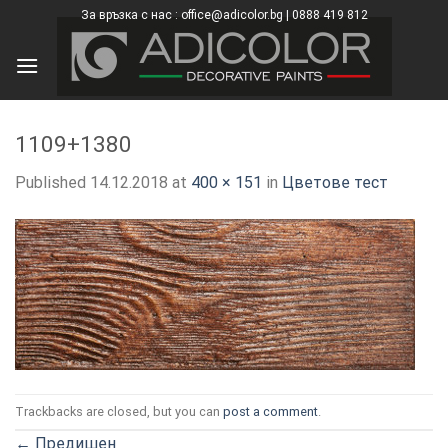
Skip
За връзка с нас : office@adicolor.bg | 0888 419 812
×
to
content
1109+1380
Published
14.12.2018
at
400 × 151
in
Цветове тест
Trackbacks are closed, but you can
post a comment
.
←
Предишен