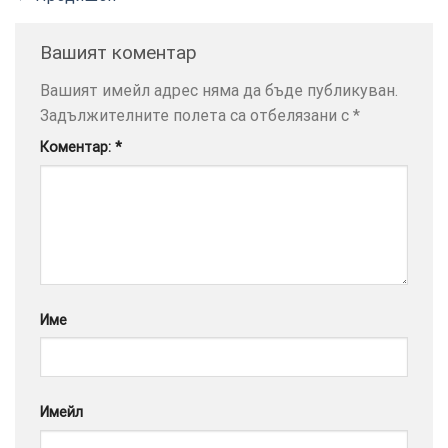
Вашият коментар
Вашият имейл адрес няма да бъде публикуван.
ТОЗИ
×
Задължителните полета са отбелязани с
*
САЙТ
Коментар:
*
ИЗПОЛЗВА
БИСКВИТКИ.
ПОВЕЧЕ
ИНФОРМАЦИЯ
МОЖЕТЕ
ДА
НАМЕРИТЕ
ТУК.
Име
УСЛУГИ
ОПЦИИ
Имейл
Google