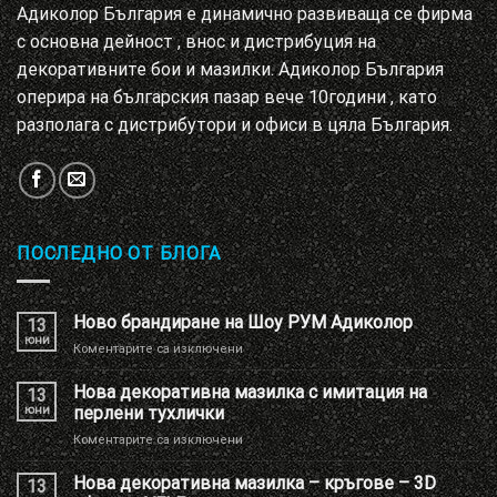
Адиколор България е динамично развиваща се фирма
с основна дейност , внос и дистрибуция на
декоративните бои и мазилки. Адиколор България
оперира на българския пазар вече 10години , като
разполага с дистрибутори и офиси в цяла България.
ПОСЛЕДНО ОТ БЛОГА
Ново брандиране на Шоу РУМ Адиколор
13
юни
за
Коментарите са изключени
Ново
брандиране
Нова декоративна мазилка с имитация на
13
на
юни
перлени тухлички
Шоу
за
Коментарите са изключени
РУМ
Нова
Адиколор
декоративна
Нова декоративна мазилка – кръгове – 3D
13
мазилка