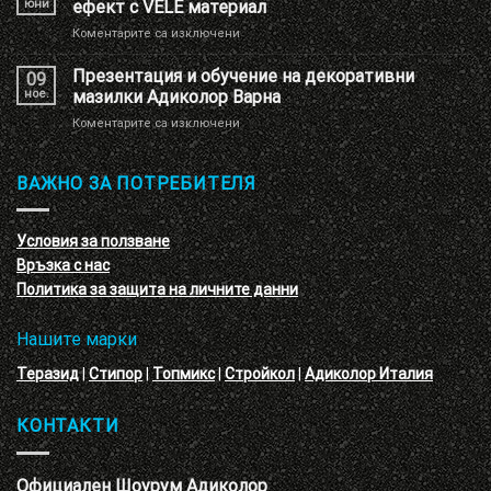
юни
ефект с VELE материал
с
за
Коментарите са изключени
имитация
Нова
на
декоративна
Презентация и обучение на декоративни
перлени
09
мазилка
тухлички
ное.
мазилки Адиколор Варна
–
за
Коментарите са изключени
кръгове
Презентация
–
и
3D
обучение
ВАЖНО ЗА ПОТРЕБИТЕЛЯ
ефект
на
с
декоративни
VELE
мазилки
материал
Условия за ползване
Адиколор
Връзка с нас
Варна
Политика за защита на личните данни
Нашите марки
Теразид
|
Стипор
|
Топмикс
|
Стройкол
|
Адиколор Италия
КОНТАКТИ
Официален Шоурум Адиколор