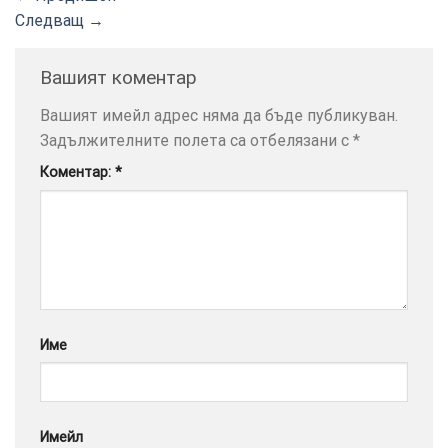
Следващ
→
Вашият коментар
ТОЗИ
×
Вашият имейл адрес няма да бъде публикуван.
САЙТ
Задължителните полета са отбелязани с
*
ИЗПОЛЗВА
Коментар:
*
БИСКВИТКИ.
ПОВЕЧЕ
ИНФОРМАЦИЯ
МОЖЕТЕ
ДА
НАМЕРИТЕ
ТУК.
Име
УСЛУГИ
ОПЦИИ
Google
Имейл