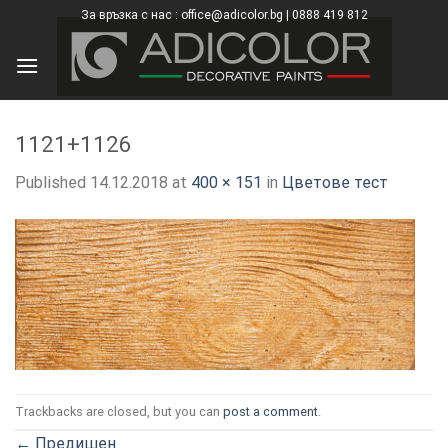
Skip
За връзка с нас : office@adicolor.bg | 0888 419 812
×
to
content
1121+1126
Published
14.12.2018
at
400 × 151
in
Цветове тест
Trackbacks are closed, but you can
post a comment
.
←
Предишен