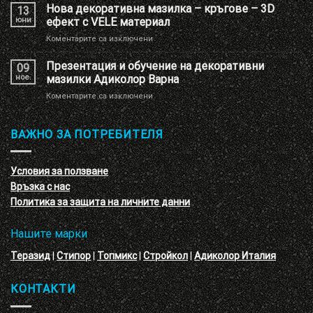
декоративна
Нова декоративна мазилка – кръгове – 3D
13
мазилка
юни
ефект с VELE материал
с
за
Коментарите са изключени
имитация
Нова
на
декоративна
Презентация и обучение на декоративни
перлени
09
мазилка
тухлички
ное.
мазилки Адиколор Варна
–
за
Коментарите са изключени
кръгове
Презентация
–
и
3D
обучение
ВАЖНО ЗА ПОТРЕБИТЕЛЯ
ефект
на
с
декоративни
VELE
мазилки
материал
Условия за ползване
Адиколор
Връзка с нас
Варна
Политика за защита на личните данни
Нашите марки
Теразид
|
Стипор
|
Топмикс
|
Стройкол
|
Адиколор Италия
КОНТАКТИ