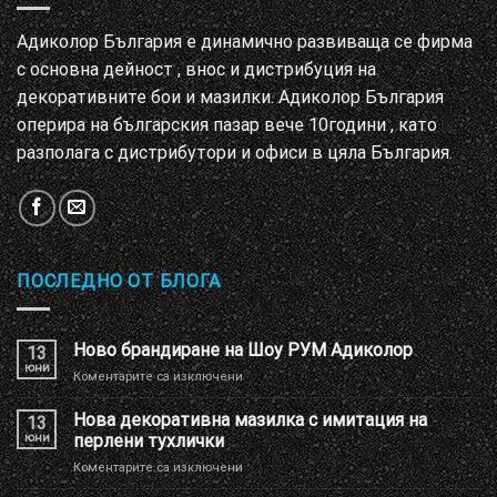
Адиколор България е динамично развиваща се фирма
с основна дейност , внос и дистрибуция на
декоративните бои и мазилки. Адиколор България
оперира на българския пазар вече 10години , като
разполага с дистрибутори и офиси в цяла България.
ПОСЛЕДНО ОТ БЛОГА
Ново брандиране на Шоу РУМ Адиколор
13
юни
за
Коментарите са изключени
Ново
брандиране
Нова декоративна мазилка с имитация на
13
на
юни
перлени тухлички
Шоу
за
Коментарите са изключени
РУМ
Нова
Адиколор