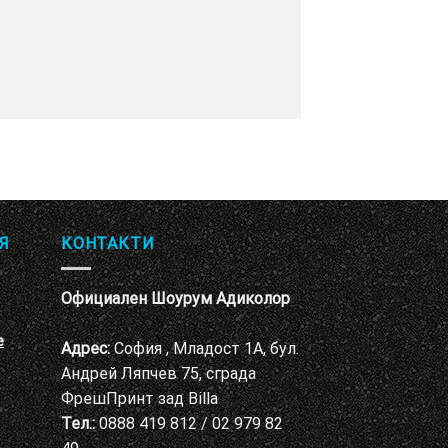
Я
КОНТАКТИ
Официален Шоурум Адиколор
е
Адрес:
София , Младост 1А, бул.
Андрей Ляпчев 75, сграда
ФрешПринт зад Billa
Тел.:
0888 419 812 / 02 979 82