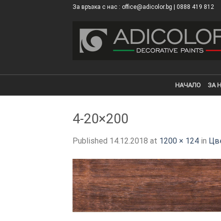
Skip
За връзка с нас : office@adicolor.bg | 0888 419 812
×
to
content
НАЧАЛО
ЗА 
4-20×200
Published
14.12.2018
at
1200 × 124
in
Цв
ТОЗИ САЙТ ИЗПОЛЗВА БИСКВ
ПОВЕЧЕ ИНФОРМАЦИЯ МОЖЕ
НАМЕРИТЕ ТУК.