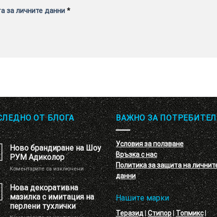
а за личните данни
*
СЛЕДНО ОТ БЛОГА
ВАЖНО ЗА ПОТРЕБИТЕЛ
Условия за ползване
Ново брандиране на Шоу
Връзка с нас
РУМ Адиколор
Политика за защита на личнит
за
Коментарите са изключени
данни
Ново
брандиране
Нова декоративна
на
мазилка с имитация на
Нашите марки
Шоу
перлени тухлички
РУМ
Теразид
|
Стипор
|
Топмикс
|