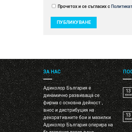
Прочетох и се съгласих с
Политикат
ЗА НАС
ПО
Адиколор България е
13
динамично развиваща се
юни
фирма с основна дейност ,
внос и дистрибуция на
13
декоративните бои и мазилки.
юни
Адиколор България оперира на