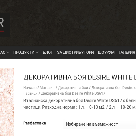
НАС
ПРОДУКТИ
БЛОГ
ЗА ДИСТРИБУТОРИ
ШОУРУМ
ГАЛЕРИЯ
ДЕКОРАТИВНА БОЯ DESIRE WHITE 
Начало
/
Магазин
/
Декоративни бои
/
Декоративна боя Desire 
частици
/
Декоративна боя Desire White DS617
Италианска декоративна боя Desire White DS617 с бел
частици. Разходна норма : 1 л. – 8-10 м2. / 2 л. – 18-20 м
Разфасовка