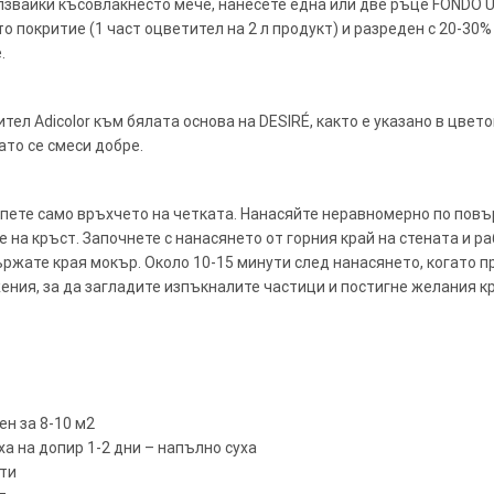
ползвайки късовлакнесто мече, нанесете една или две ръце FONDO
то покритие (1 част оцветител на 2 л продукт) и разреден с 20-30%
.
ел Adicolor към бялата основа на DESIRÉ, както е указано в цвет
ато се смеси добре.
опете само връхчето на четката. Нанасяйте неравномерно по повъ
на кръст. Започнете с нанасянето от горния край на стената и раб
ржате края мокър. Около 10-15 минути след нанасянето, когато п
ения, за да загладите изпъкналите частици и постигне желания к
н за 8-10 м2
уха на допир 1-2 дни – напълно суха
ути