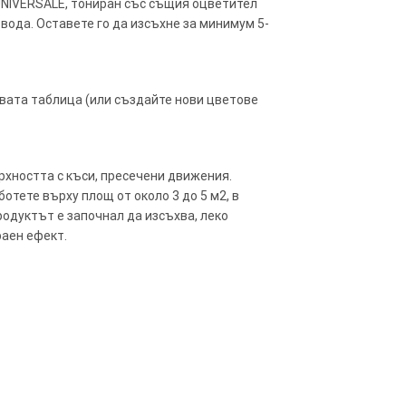
 UNIVERSALE, тониран със същия оцветител
 вода. Оставете го да изсъхне за минимум 5-
овата таблица (или създайте нови цветове
рхността с къси, пресечени движения.
отете върху площ от около 3 до 5 м2, в
родуктът е започнал да изсъхва, леко
раен ефект.