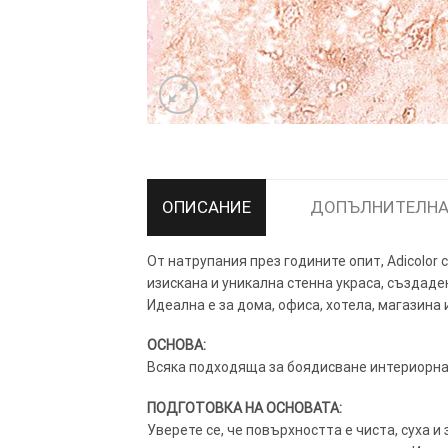
ТОЗИ САЙТ ИЗПОЛЗВА БИСКВ
ПОВЕЧЕ ИНФОРМАЦИЯ МОЖЕ
НАМЕРИТЕ ТУК.
ОПИСАНИЕ
ДОПЪЛНИТЕЛНА
От натрупания през годините опит, Adicolor
УСЛУГИ
ОПЦИИ
изискана и уникална стенна украса, създад
Идеална е за дома, офиса, хотела, магазина 
Google
ОСНОВА:
Всяка подходяща за боядисване интериорна 
ПОДГОТОВКА НА ОСНОВАТА:
Уверете се, че повърхността е чиста, суха и