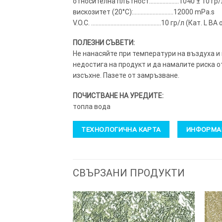
относителна плътност:……………….1040 ± 10 гр/
вискозитет (20°C):………………………12000 mPa.s
V.O.C. ………………………………………..10 гр/л (Кат. L BA 
ПОЛЕЗНИ СЪВЕТИ:
Не нанасяйте при температури на въздуха и
недостига на продукт и да намалите риска о
изсъхне. Пазете от замръзване.
ПОЧИСТВАНЕ НА УРЕДИТЕ:
топла вода
ТЕХНОЛОГИЧНА КАРТА
ИНФОРМАЦ
СВЪРЗАНИ ПРОДУКТИ