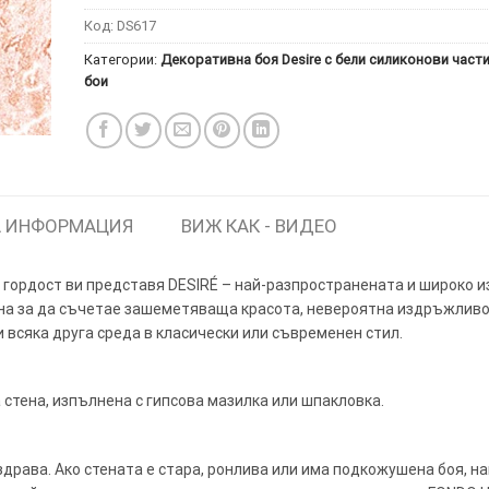
Код:
DS617
Категории:
Декоративна боя Desire с бели силиконови част
бои
ИТКИ.
×
ТЕ ДА
 ИНФОРМАЦИЯ
ВИЖ КАК - ВИДЕО
 с гордост ви представя DESIRÉ – най-разпространената и широко 
ена за да съчетае зашеметяваща красота, невероятна издръжливо
и всяка друга среда в класически или съвременен стил.
стена, изпълнена с гипсова мазилка или шпакловка.
 здрава. Ако стената е стара, ронлива или има подкожушена боя, на