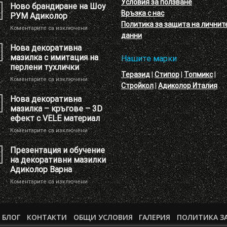
Условия за ползване
Ново брандиране на Шоу
Връзка с нас
РУМ Адиколор
Политика за защита на личнит
за
Коментарите са изключени
данни
Ново
брандиране
Нова декоративна
на
мазилка с имитация на
Нашите марки
Шоу
перлени тухлички
РУМ
Теразид
|
Стипор
|
Топмикс
|
за
Коментарите са изключени
Адиколор
Стройкол
|
Адиколор Италия
Нова
декоративна
Нова декоративна
мазилка
мазилка – кръгове – 3D
с
ефект с VELE материал
имитация
за
Коментарите са изключени
на
Нова
перлени
декоративна
тухлички
Презентация и обучение
мазилка
на декоративни мазилки
–
Адиколор Варна
кръгове
за
Коментарите са изключени
–
Презентация
3D
и
ефект
обучение
с
БЛОГ
КОНТАКТИ
ОБЩИ УСЛОВИЯ
на
ГАЛЕРИЯ
ПОЛИТИКА З
VELE
декоративни
материал