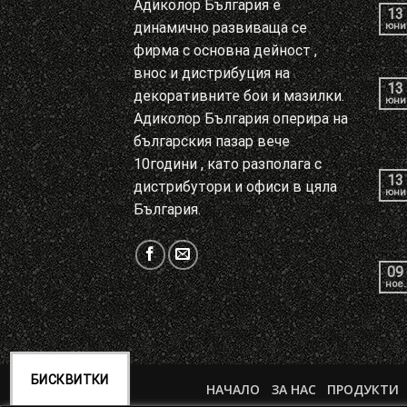
Адиколор България е
13
динамично развиваща се
юни
фирма с основна дейност ,
внос и дистрибуция на
13
декоративните бои и мазилки.
юни
Адиколор България оперира на
българския пазар вече
10години , като разполага с
13
дистрибутори и офиси в цяла
юни
България.
09
ное.
БИСКВИТКИ
НАЧАЛО
ЗА НАС
ПРОДУКТИ