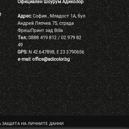
Официален Шоурум Адиколор
е
Адрес:
София , Младост 1А, бул.
Андрей Ляпчев 75, сграда
ФрешПринт зад Billa
Тел.:
0888 419 812 / 02 979 82
49
GPS:
N 42.647898, E 23.3790656
e-mail:
office@adicolor.bg
А ЗАЩИТА НА ЛИЧНИТЕ ДАННИ