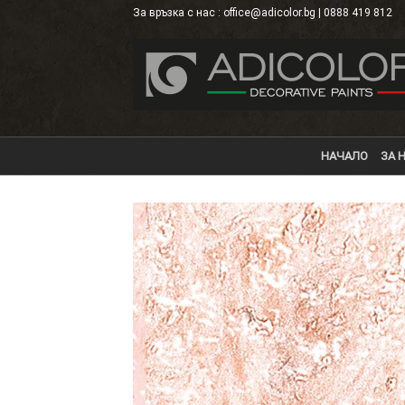
Skip
За връзка с нас : office@adicolor.bg | 0888 419 812
×
to
content
НАЧАЛО
ЗА 