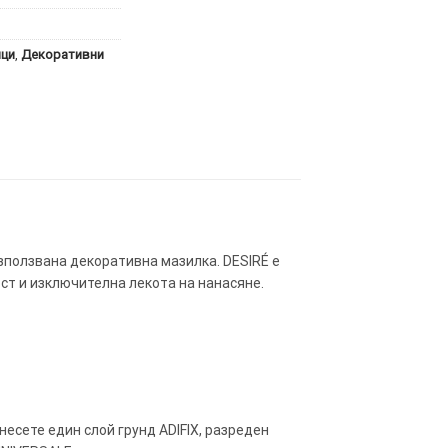
ици
,
Декоративни
използвана декоративна мазилка. DESIRÉ е
ст и изключителна лекота на нанасяне.
несете един слой грунд ADIFIX, разреден