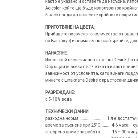
както е указано и оставете да изсъхне. Из
Adicolor, който ще бъде използван за крайно
6 часа преди да нанесете крайното покритие
ПРИГОТВЯНЕ НА ЦВЕТА:
Прибавете посоченото количество от оцветит
по Ваш вкус) и внимателно разбъркайте, док
НАНАСЯНЕ:
Използвайте специалната четка Desiré. Пот
Обръщайте всеки път четката и застъпвайте 
зависимост от условията, като винаги поддъ
минете с шпаклата Desiré с кръстосани движ
РАЗРЕЖДАНЕ:
с 5-10% вода
ТЕХНИЧЕСКИ ДАННИ:
разходна норма:……………………….. 1 л е достатъче
време за съхнене при 25°C:………..4-6 часа – с
отворено време за работа: ………..15 – 30 мин