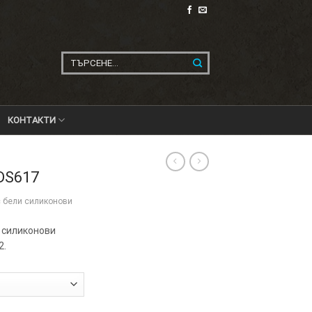
Търсене
за:
КОНТАКТИ
DS617
с бели силиконови
и силиконови
2.