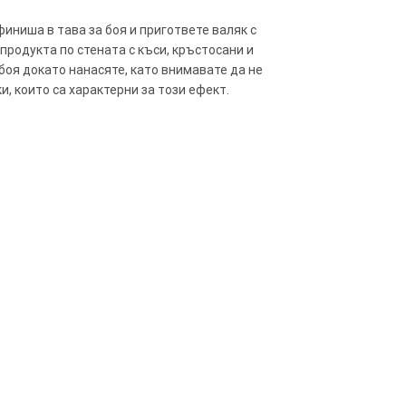
иниша в тава за боя и пригответе валяк с
 продукта по стената с къси, кръстосани и
 боя докато нанасяте, като внимавате да не
, които са характерни за този ефект.