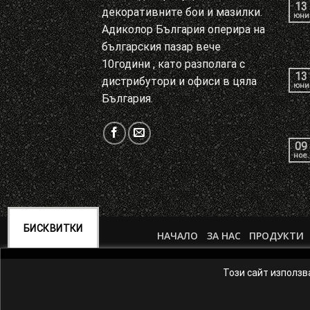
13
декоративните бои и мазилки.
юни
Адиколор България оперира на
българския пазар вече
10години , като разполага с
13
дистрибутори и офиси в цяла
юни
България.
09
ное.
БИСКВИТКИ
НАЧАЛО
ЗА НАС
ПРОДУКТИ
Този сайт използ