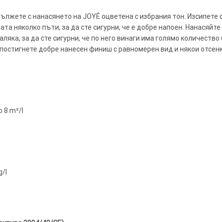
ължете с нанасянето на JOYÉ оцветена с избрания тон. Изсипете ф
ата няколко пъти, за да сте сигурни, че е добре напоен. Нанасяйте
яка, за да сте сигурни, че по него винаги има голямо количество
постигнете добре нанесен финиш с равномерен вид и някои отсенки
 8 m²/l
g/l