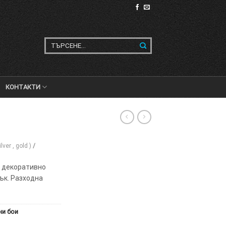
Търсене
за:
КОНТАКТИ
ver , gold )
/
о декоративно
ък. Разходна
и бои