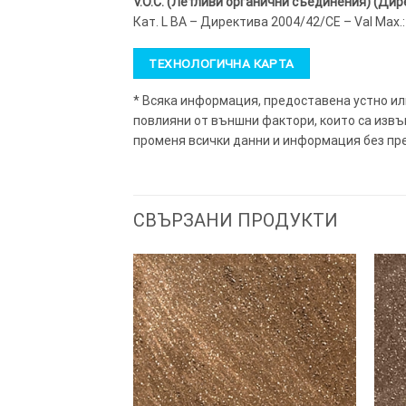
V.O.C. (Летливи органични съединения) (Дир
Кат. L BA – Директива 2004/42/CE – Val Max.: 20
ТЕХНОЛОГИЧНА КАРТА
* Всяка информация, предоставена устно ил
повлияни от външни фактори, които са извън
променя всички данни и информация без пр
СВЪРЗАНИ ПРОДУКТИ