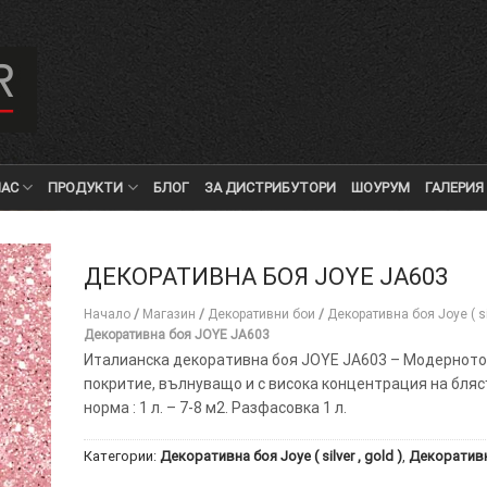
НАС
ПРОДУКТИ
БЛОГ
ЗА ДИСТРИБУТОРИ
ШОУРУМ
ГАЛЕРИЯ
ДЕКОРАТИВНА БОЯ JOYE JA603
Начало
/
Магазин
/
Декоративни бои
/
Декоративна боя Joye ( sil
Декоративна боя JOYE JA603
Италианска декоративна боя JOYE JA603 – Модернот
покритие, вълнуващо и с висока концентрация на бляс
норма : 1 л. – 7-8 м2. Разфасовка 1 л.
Категории:
Декоративна боя Joye ( silver , gold )
,
Декоративн