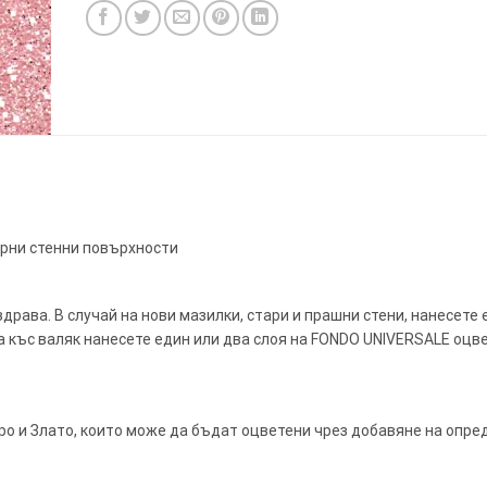
ИТКИ.
×
ТЕ ДА
орни стенни повърхности
здрава. В случай на нови мазилки, стари и прашни стени, нанесете 
на къс валяк нанесете един или два слоя на FONDO UNIVERSALE оцв
ро и Злато, които може да бъдат оцветени чрез добавяне на опред