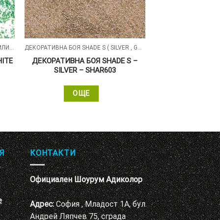
ДЕКОРАТИВНА БОЯ DESIRE С БЕЛИ СИЛИКОНОВИ ЧАСТИЦИ
ДЕКОРАТИВНА БОЯ SHADE S ( SILVER , GOLD , ALUMIN ) СЪС ПЕРЛЕН ПЯСЪЧЕН ЕФЕКТ
HITE
ДЕКОРАТИВНА БОЯ SHADE S –
SILVER – SHAR603
ОЩЕ
Я
КОНТАКТИ
Официален Шоурум Адиколор
е
Адрес:
София , Младост 1А, бул.
Андрей Ляпчев 75, сграда