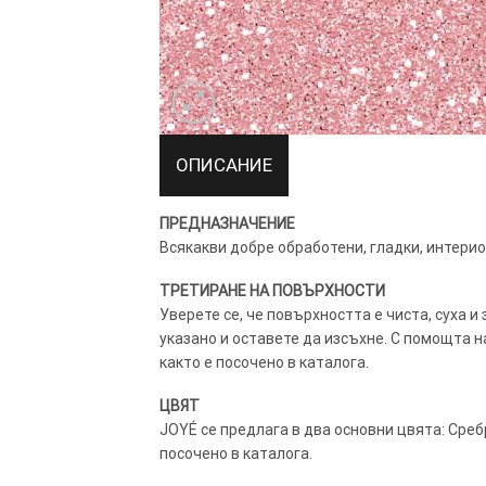
ТОЗИ САЙТ ИЗПОЛЗВА БИСКВ
ОПИСАНИЕ
ПОВЕЧЕ ИНФОРМАЦИЯ МОЖЕ
НАМЕРИТЕ ТУК.
ПРЕДНАЗНАЧЕНИЕ
Всякакви добре обработени, гладки, интери
УСЛУГИ
ОПЦИИ
ТРЕТИРАНЕ НА ПОВЪРХНОСТИ
Уверете се, че повърхността е чиста, суха и 
Google
указано и оставете да изсъхне. С помощта 
както е посочено в каталога.
ЦВЯТ
JOYÉ се предлага в два основни цвята: Среб
посочено в каталога.