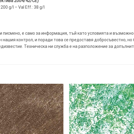
ектива 2004/42/CE)
0 g/l – Val Eff.: 38 g/l
и писмено, е само за информация, тъй като условията и възможн
 нашия контрол, и поради това се предоставя добросъвестно, но б
едизвестие. Техническа ни служба е на разположение за допълни