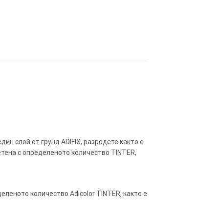
един слой от грунд ADIFIX, разредете както е
етена с определеното количество TINTER,
еленото количество Adicolor TINTER, както е