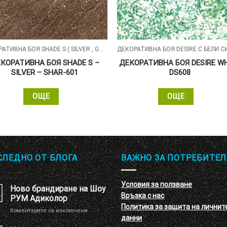
ДЕКОРАТИВНА БОЯ SHADE S ( SILVER , GOLD , ALUMIN ) СЪС ПЕРЛЕН ПЯСЪЧЕН ЕФЕКТ
КОРАТИВНА БОЯ SHADE S –
ДЕКОРАТИВНА БОЯ DESIRE W
SILVER – SHAR-601
DS608
ОЩЕ
ОЩЕ
СЛЕДНО ОТ БЛОГА
ВАЖНО ЗА ПОТРЕБИТЕЛ
Условия за ползване
Ново брандиране на Шоу
Връзка с нас
РУМ Адиколор
Политика за защита на личнит
за
Коментарите са изключени
данни
Ново