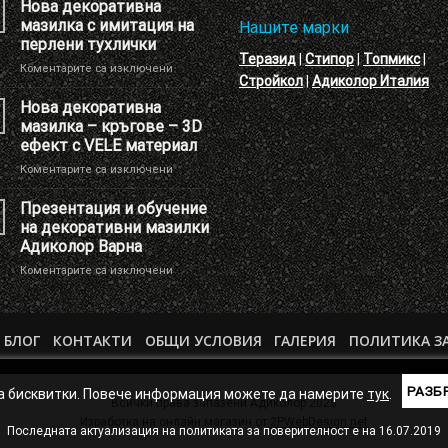
брандиране
Нова декоративна
на
мазилка с имитация на
Нашите марки
Шоу
перлени тухлички
РУМ
Теразид
|
Стипор
|
Топмикс
|
за
Коментарите са изключени
Адиколор
Стройкол
|
Адиколор Италия
Нова
декоративна
Нова декоративна
мазилка
мазилка – кръгове – 3D
с
ефект с VELE материал
имитация
за
Коментарите са изключени
на
Нова
перлени
декоративна
тухлички
Презентация и обучение
мазилка
на декоративни мазилки
–
Адиколор Варна
кръгове
за
Коментарите са изключени
–
Презентация
3D
и
ефект
обучение
с
БЛОГ
КОНТАКТИ
ОБЩИ УСЛОВИЯ
на
ГАЛЕРИЯ
ПОЛИТИКА З
VELE
декоративни
материал
мазилки
Адиколор
РАЗБ
ва бисквитки. Повече информация можете да намерите
тук
.
Всички права запазени Адиколор 2026
Варна
Изработка на онлайн магазин от
2PWebDesign.net
Последната актуализация на политиката за поверителност е на 16.07.2019