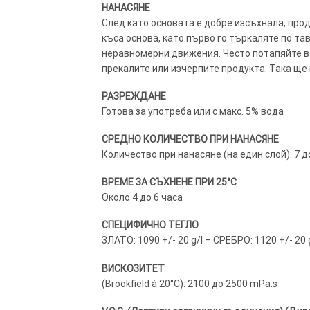
НАНАСЯНЕ
След като основата е добре изсъхнала, прод
къса основа, като първо го търкаляте по тав
неравномерни движения. Често потапяйте вал
прекалите или изчерпите продукта. Така ще 
РАЗРЕЖДАНЕ
Готова за употреба или с макс. 5% вода
СРЕДНО КОЛИЧЕСТВО ПРИ НАНАСЯНЕ
Количество при нанасяне (на един слой): 7 до
ВРЕМЕ ЗА СЪХНЕНЕ ПРИ 25°C
Около 4 до 6 часа
СПЕЦИФИЧНО ТЕГЛО
ЗЛАТО: 1090 +/- 20 g/l – СРЕБРО: 1120 +/- 20 
ВИСКОЗИТЕТ
(Brookfield à 20°C): 2100 до 2500 mPa.s