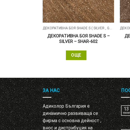
ДЕКОРАТИВНА БОЯ DESIRE MARMI & GRANITI МАЗИЛКА С ЕФЕКТ НА ЕСТЕСТВЕН МРАМОР И ГРАНИТ
ДЕКОРАТИВНА БОЯ SHADE S ( SILVER , GOLD , ALUMIN ) СЪС ПЕРЛЕН ПЯСЪЧЕН ЕФЕКТ
А БОЯ DESIRE
ДЕКОРАТИВНА БОЯ SHADE S –
ДЕ
I PINK PORRINO
SILVER – SHAR-602
606
ОЩЕ
ЩЕ
ЗА НАС
ПО
Адиколор България е
13
динамично развиваща се
юни
фирма с основна дейност ,
внос и дистрибуция на