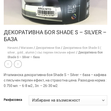
ДЕКОРАТИВНА БОЯ SHADE S – SILVER –
БАЗА
Начало
/
Магазин
/
Декоративни бои
/
Декоративна боя Shade S (
silver , gold , alumin ) със перлен пясъчен ефект
/
Декоративна боя
Shade S – Silver – база
Италианска декоративна боя Shade S – Silver – база – кафява
с пясъчен перлен ефект, на страхотна цена. Разходна норма :
0.750 мл. – 6-8 м2., 3л. – 26-30 м2.
ТОЗИ
×
САЙТ
Разфасовка
ИЗПОЛЗВА
БИСКВИТКИ.