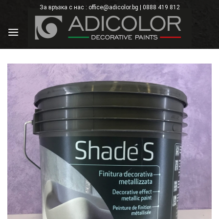
Skip
За връзка с нас : office@adicolor.bg | 0888 419 812
×
to
content