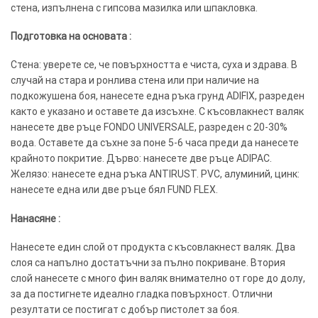
стена, изпълнена с гипсова мазилка или шпакловка.
Подготовка на основата :
Стена: уверете се, че повърхността е чиста, суха и здрава. В
случай на стара и ронлива стена или при наличие на
подкожушена боя, нанесете една ръка грунд ADIFIX, разреден
както е указано и оставете да изсъхне. С късовлакнест валяк
нанесете две ръце FONDO UNIVERSALE, разреден с 20-30%
вода. Оставете да съхне за поне 5-6 часа преди да нанесете
крайното покритие. Дърво: нанесете две ръце ADIPAC.
Желязо: нанесете една ръка ANTIRUST. PVC, алуминий, цинк:
нанесете една или две ръце бял FUND FLEX.
Нанасяне :
Нанесете един слой от продукта с късовлакнест валяк. Два
слоя са напълно достатъчни за пълно покриване. Втория
слой нанесете с много фин валяк внимателно от горе до долу,
за да постигнете идеално гладка повърхност. Отлични
резултати се постигат с добър пистолет за боя.