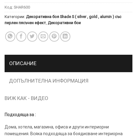
ПОВЕЧЕ
Код:
SHAR600
ИНФОРМАЦИЯ
Категории:
Декоративна боя Shade S ( silver , gold , alumin ) със
МОЖЕТЕ
перлен пясъчен ефект
,
Декоративни бои
ДА
НАМЕРИТЕ
ТУК.
УСЛУГИ
ОПЦИИ
ОПИСАНИЕ
Google
ДОПЪЛНИТЕЛНА ИНФОРМАЦИЯ
ВИЖ КАК - ВИДЕО
Подходяща за :
Дома, хотела, магазина, офиса и други интериорни
помещения. Всяка подходяща за боядисване интериорна