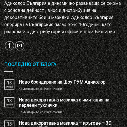
Адиколор България е динамично развиваща се фирма
с основна дейност , внос и дистрибуция на
декоративните бои и мазилки. Адиколор България
оперира на българския пазар вече 10години , като
разполага с дистрибутори и офиси в цяла България.
ПОСЛЕДНО ОТ БЛОГА
Ново брандиране на Шоу РУМ Адиколор
13
юни
за
Коментарите са изключени
Ново
брандиране
Нова декоративна мазилка с имитация на
13
на
юни
перлени тухлички
Шоу
за
Коментарите са изключени
РУМ
Нова
Адиколор
декоративна
Нова декоративна мазилка – кръгове – 3D
13
мазилка