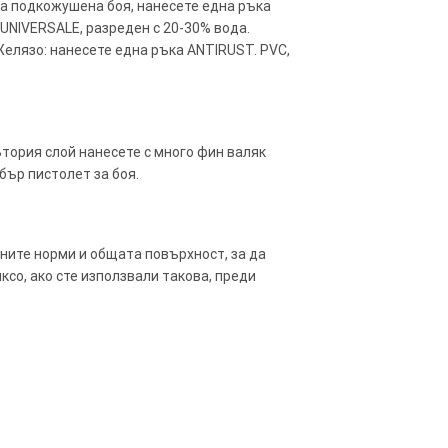
е на подкожушена боя, нанесете една ръка
 UNIVERSALE, разреден с 20-30% вода.
Желязо: нанесете една ръка ANTIRUST. PVC,
Втория слой нанесете с много фин валяк
бър пистолет за боя.
ните норми и общата повърхност, за да
со, ако сте използвали такова, преди