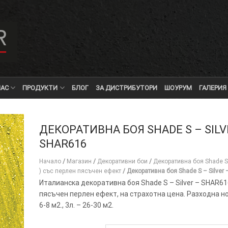
НАС
ПРОДУКТИ
БЛОГ
ЗА ДИСТРИБУТОРИ
ШОУРУМ
ГАЛЕРИЯ
ДЕКОРАТИВНА БОЯ SHADE S – SILV
SHAR616
Начало
/
Магазин
/
Декоративни бои
/
Декоративна боя Shade S ( 
) със перлен пясъчен ефект
/
Декоративна боя Shade S – Silver
Италианска декоративна боя Shade S – Silver – SHAR61
пясъчен перлен ефект, на страхотна цена. Разходна нор
6-8 м2., 3л. – 26-30 м2.