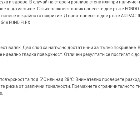
 суха и здрава. В случай на стара и ронлива стена или при наличи
ставете да изсъхне. С късовлакнест валяк нанесете две ръце FONDO
а нанесете крайното покритие. Дърво: нанесете две ръце ADIPAC. 
 бял FUND FLEX.
ест валяк. Два слоя са напълно достатъчни за пълно покриване. 
те идеално гладка повърхност. Отлични резултати се постигат с до
 повърхността под 5°C или над 28°C. Внимателно проверете разход
те риска от различни тоналности. Премахнете ограничителното тик
е.