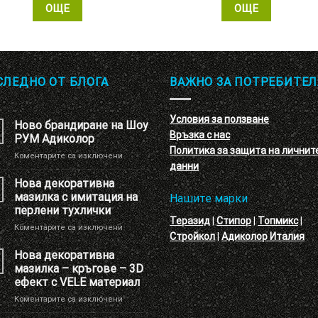
ОЩЕ
ОЩЕ
СЛЕДНО ОТ БЛОГА
ВАЖНО ЗА ПОТРЕБИТЕЛ
Условия за ползване
Ново брандиране на Шоу
Връзка с нас
РУМ Адиколор
Политика за защита на личнит
за
Коментарите са изключени
данни
Ново
брандиране
Нова декоративна
на
мазилка с имитация на
Нашите марки
Шоу
перлени тухлички
РУМ
Теразид
|
Стипор
|
Топмикс
|
за
Коментарите са изключени
Адиколор
Стройкол
|
Адиколор Италия
Нова
декоративна
Нова декоративна
мазилка
мазилка – кръгове – 3D
с
ефект с VELE материал
имитация
за
Коментарите са изключени
на
Нова
перлени