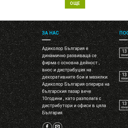
ЩЕ
ОЩЕ
ЗА НАС
ПО
Адиколор България е
13
динамично развиваща се
юни
фирма с основна дейност ,
внос и дистрибуция на
13
декоративните бои и мазилки.
юни
Адиколор България оперира на
българския пазар вече
10години , като разполага с
13
дистрибутори и офиси в цяла
юни
България.