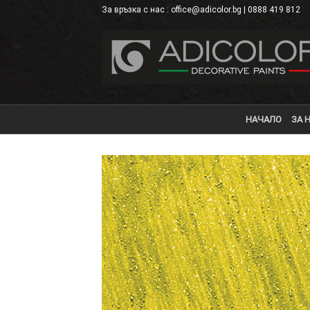
Skip
За връзка с нас : office@adicolor.bg | 0888 419 812
×
to
content
НАЧАЛО
ЗА 