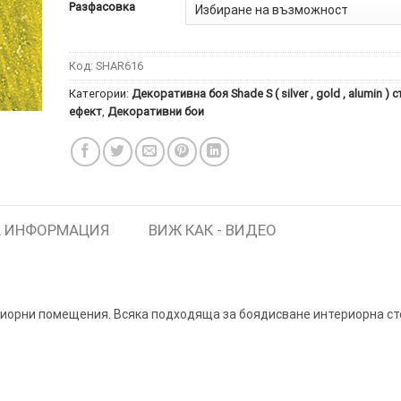
Разфасовка
Код:
SHAR616
ИТКИ.
×
Категории:
Декоративна боя Shade S ( silver , gold , alumin )
ТЕ ДА
ефект
,
Декоративни бои
 ИНФОРМАЦИЯ
ВИЖ КАК - ВИДЕО
ериорни помещения. Всяка подходяща за боядисване интериорна ст