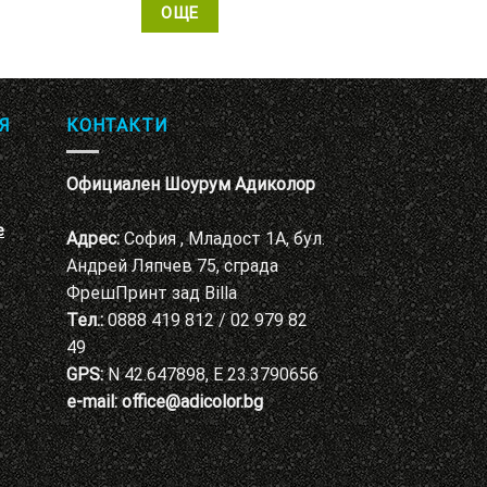
ОЩЕ
Я
КОНТАКТИ
Официален Шоурум Адиколор
е
Адрес:
София , Младост 1А, бул.
Андрей Ляпчев 75, сграда
ФрешПринт зад Billa
Тел.:
0888 419 812 / 02 979 82
49
GPS:
N 42.647898, E 23.3790656
e-mail:
office@adicolor.bg