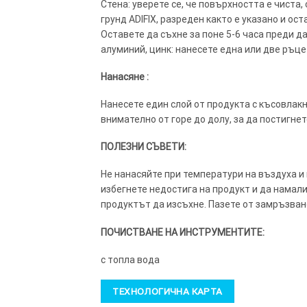
Стена: уверете се, че повърхността е чиста,
грунд ADIFIX, разреден както е указано и о
Оставете да съхне за поне 5-6 часа преди д
алуминий, цинк: нанесете една или две ръце
Нанасяне :
Нанесете един слой от продукта с късовлакн
внимателно от горе до долу, за да постигне
ПОЛЕЗНИ СЪВЕТИ:
Не нанасяйте при температури на въздуха и
избегнете недостига на продукт и да намали
продуктът да изсъхне. Пазете от замръзван
ПОЧИСТВАНЕ НА ИНСТРУМЕНТИТЕ:
с топла вода
ТЕХНОЛОГИЧНА КАРТА