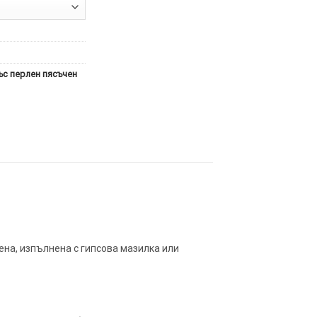
 със перлен пясъчен
ена, изпълнена с гипсова мазилка или