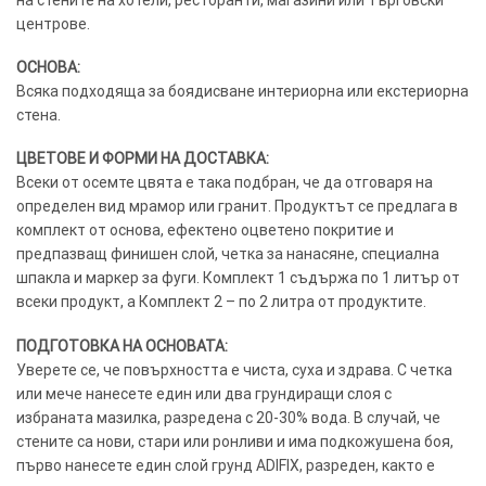
центрове.
ОСНОВА:
Всяка подходяща за боядисване интериорна или екстериорна
стена.
ЦВЕТОВЕ И ФОРМИ НА ДОСТАВКА:
Всеки от осемте цвята е така подбран, че да отговаря на
определен вид мрамор или гранит. Продуктът се предлага в
комплект от основа, ефектено оцветено покритие и
предпазващ финишен слой, четка за нанасяне, специална
шпакла и маркер за фуги. Комплект 1 съдържа по 1 литър от
всеки продукт, а Комплект 2 – по 2 литра от продуктите.
ПОДГОТОВКА НА ОСНОВАТА:
Уверете се, че повърхността е чиста, суха и здрава. С четка
или мече нанесете един или два грундиращи слоя с
избраната мазилка, разредена с 20-30% вода. В случай, че
стените са нови, стари или ронливи и има подкожушена боя,
първо нанесете един слой грунд ADIFIX, разреден, както е