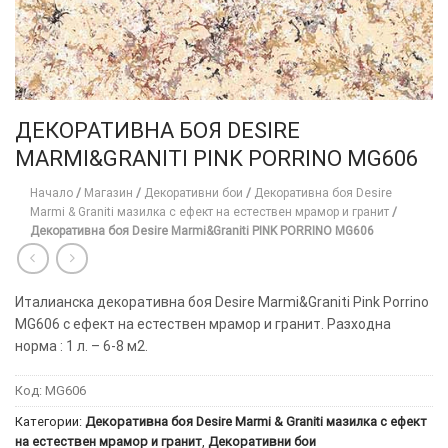
ДЕКОРАТИВНА БОЯ DESIRE
MARMI&GRANITI PINK PORRINO MG606
Начало
/
Магазин
/
Декоративни бои
/
Декоративна боя Desire
Marmi & Graniti мазилка с ефект на естествен мрамор и гранит
/
Декоративна боя Desire Marmi&Graniti PINK PORRINO MG606
Италианска декоративна боя Desire Marmi&Graniti Pink Porrino
MG606 с ефект на естествен мрамор и гранит. Разходна
норма : 1 л. – 6-8 м2.
Код:
MG606
Категории:
Декоративна боя Desire Marmi & Graniti мазилка с ефект
на естествен мрамор и гранит
,
Декоративни бои