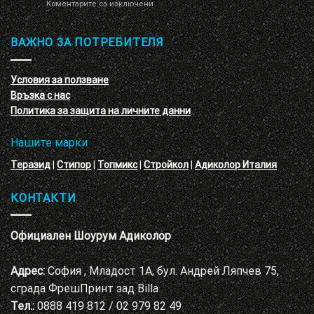
за
Коментарите са изключени
кръгове
Презентация
–
и
3D
обучение
ВАЖНО ЗА ПОТРЕБИТЕЛЯ
ефект
на
с
декоративни
VELE
мазилки
материал
Условия за ползване
Адиколор
Връзка с нас
Варна
Политика за защита на личните данни
Нашите марки
Теразид
|
Стипор
|
Топмикс
|
Стройкол
|
Адиколор Италия
КОНТАКТИ
Официален Шоурум Адиколор
Адрес:
София , Младост 1А, бул. Андрей Ляпчев 75,
сграда ФрешПринт зад Billa
Тел.:
0888 419 812 / 02 979 82 49