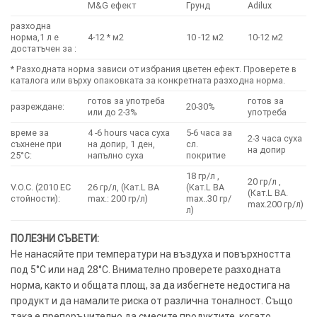
M&G ефект
Грунд
Adilux
разходна
норма,1 л е
4-12 * м2
10 -12 м2
10-12 м2
достатъчен за :
* Разходната норма зависи от избрания цветен ефект. Проверете в
каталога или върху опаковката за конкретната разходна норма.
готов за употреба
готов за
разреждане:
20-30%
или до 2-3%
употреба
време за
4 -6 hours часа суха
5-6 часа за
2-3 часа суха
съхнене при
на допир, 1 ден,
сл.
на допир
25°C:
напълно суха
покритие
18 гр/л ,
20 гр/л ,
V.O.C. (2010 EC
26 гр/л, (Кат.L BA
(Кат.L BA
(Кат.L BA.
стойности):
max.: 200 гр/л)
max..30 гр/
max.200 гр/л)
л)
ПОЛЕЗНИ СЪВЕТИ:
Не нанасяйте при температури на въздуха и повърхността
под 5°C или над 28°C. Внимателно проверете разходната
норма, както и общата площ, за да избегнете недостига на
продукт и да намалите риска от различна тоналност. Също
така е препоръчително да смесите продуктите, когато