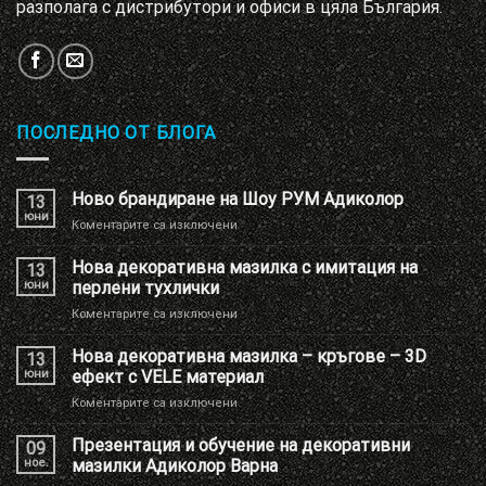
разполага с дистрибутори и офиси в цяла България.
ПОСЛЕДНО ОТ БЛОГА
Ново брандиране на Шоу РУМ Адиколор
13
юни
за
Коментарите са изключени
Ново
брандиране
Нова декоративна мазилка с имитация на
13
на
юни
перлени тухлички
Шоу
за
Коментарите са изключени
РУМ
Нова
Адиколор
декоративна
Нова декоративна мазилка – кръгове – 3D
13
мазилка
юни
ефект с VELE материал
с
за
Коментарите са изключени
имитация
Нова
на
декоративна
Презентация и обучение на декоративни
перлени
09
мазилка
тухлички
ное.
мазилки Адиколор Варна
–