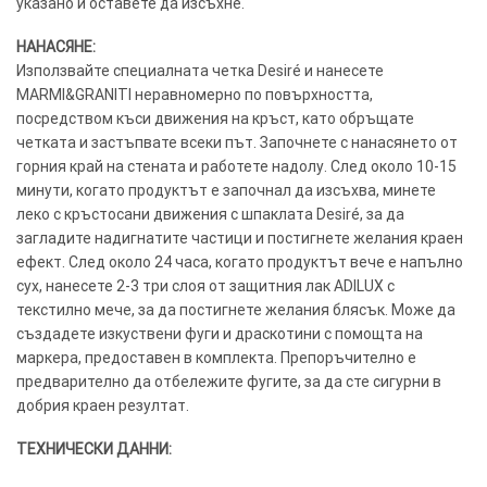
указано и оставете да изсъхне.
НАНАСЯНЕ:
Използвайте специалната четка Desiré и нанесете
MARMI&GRANITI неравномерно по повърхността,
посредством къси движения на кръст, като обръщате
четката и застъпвате всеки път. Започнете с нанасянето от
горния край на стената и работете надолу. След около 10-15
минути, когато продуктът е започнал да изсъхва, минете
леко с кръстосани движения с шпаклата Desiré, за да
загладите надигнатите частици и постигнете желания краен
ефект. След около 24 часа, когато продуктът вече е напълно
сух, нанесете 2-3 три слоя от защитния лак ADILUX с
текстилно мече, за да постигнете желания блясък. Може да
създадете изкуствени фуги и драскотини с помощта на
маркера, предоставен в комплекта. Препоръчително е
предварително да отбележите фугите, за да сте сигурни в
добрия краен резултат.
ТЕХНИЧЕСКИ ДАННИ: