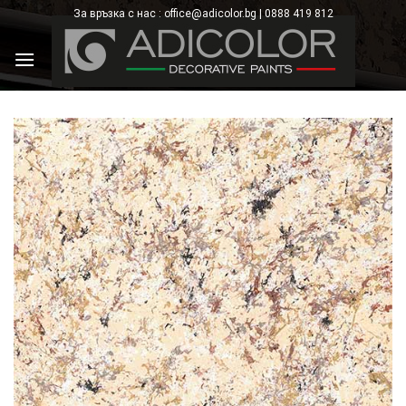
Skip
За връзка с нас : office@adicolor.bg | 0888 419 812
×
to
content