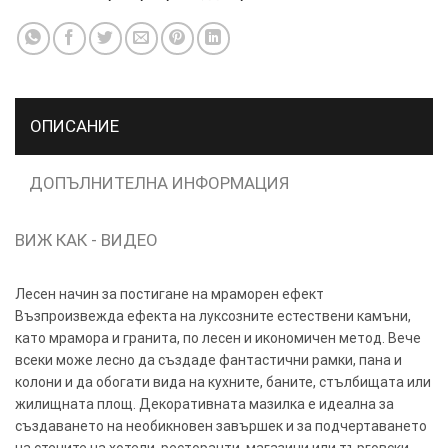
ТОЗИ
×
САЙТ
ОПИСАНИЕ
ИЗПОЛЗВА
БИСКВИТКИ.
ПОВЕЧЕ
ДОПЪЛНИТЕЛНА ИНФОРМАЦИЯ
ИНФОРМАЦИЯ
МОЖЕТЕ
ВИЖ КАК - ВИДЕО
ДА
НАМЕРИТЕ
Лесен начин за постигане на мраморен ефект
ТУК.
Възпроизвежда ефекта на луксозните естествени камъни,
като мрамора и гранита, по лесен и икономичен метод. Вече
УСЛУГИ
ОПЦИИ
всеки може лесно да създаде фантастични рамки, пана и
колони и да обогати вида на кухните, баните, стълбищата или
жилищната площ. Декоративната мазилка е идеална за
Google
създаването на необикновен завършек и за подчертаването
на стените на хотели, ресторанти, магазини или търговски