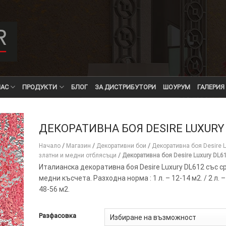
НАС
ПРОДУКТИ
БЛОГ
ЗА ДИСТРИБУТОРИ
ШОУРУМ
ГАЛЕРИЯ
ДЕКОРАТИВНА БОЯ DESIRE LUXURY
Начало
/
Магазин
/
Декоративни бои
/
Декоративна боя Desire L
златни и медни отблясъци
/
Декоративна боя Desire Luxury DL6
Италианска декоративна боя Desire Luxury DL612 със с
медни късчета. Разходна норма : 1 л. – 12-14 м2. / 2 л. – 
48-56 м2.
Разфасовка