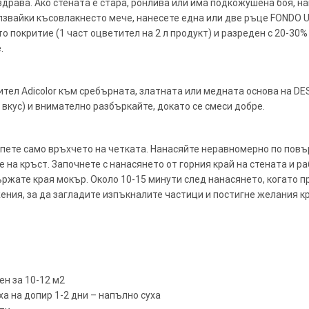
 здрава. Ако стената е стара, ронлива или има подкожушена боя, на
ползвайки късовлакнесто мече, нанесете една или две ръце FONDO
то покритие (1 част оцветител на 2 л продукт) и разреден с 20-30%
.
тел Adicolor към сребърната, златната или медната основа на DES
вкус) и внимателно разбъркайте, докато се смеси добре.
опете само връхчето на четката. Нанасяйте неравномерно по повъ
на кръст. Започнете с нанасянето от горния край на стената и раб
ржате края мокър. Около 10-15 минути след нанасянето, когато п
ения, за да загладите изпъкналите частици и постигне желания к
ен за 10-12 м2
уха на допир 1-2 дни – напълно суха