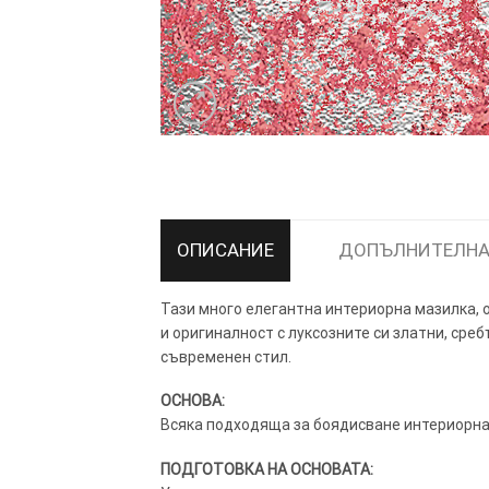
ТОЗИ САЙТ ИЗПОЛЗВА БИСКВ
ПОВЕЧЕ ИНФОРМАЦИЯ МОЖЕ
НАМЕРИТЕ ТУК.
ОПИСАНИЕ
ДОПЪЛНИТЕЛНА
Тази много елегантна интериорна мазилка, о
УСЛУГИ
ОПЦИИ
и оригиналност с луксозните си златни, среб
съвременен стил.
Google
ОСНОВА:
Всяка подходяща за боядисване интериорна 
ПОДГОТОВКА НА ОСНОВАТА: