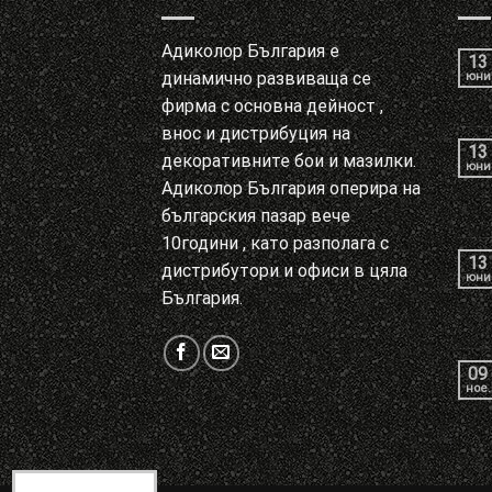
Адиколор България е
13
динамично развиваща се
юни
фирма с основна дейност ,
внос и дистрибуция на
13
декоративните бои и мазилки.
юни
Адиколор България оперира на
българския пазар вече
10години , като разполага с
13
дистрибутори и офиси в цяла
юни
България.
09
ное.