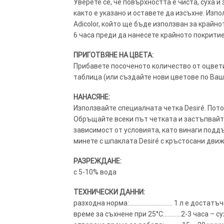
Уверете се, че повърхността е чиста, суха и
както е указано и оставете да изсъхне. Из
Adicolor, който ще бъде използван за крайно
6 часа преди да нанесете крайното покритие
ПРИГОТВЯНЕ НА ЦВЕТА:
Прибавете посоченото количество от оцвети
таблица (или създайте нови цветове по Ваш 
НАНАСЯНЕ:
Използвайте специалната четка Desiré. Пот
Обръщайте всеки път четката и застъпвайте 
зависимост от условията, като винаги поддъ
минете с шпаклата Desiré с кръстосани движ
РАЗРЕЖДАНЕ:
с 5-10% вода
ТЕХНИЧЕСКИ ДАННИ:
разходна норма:……………………….. 1 л е достатъч
време за съхнене при 25°C:………..2-3 часа – с