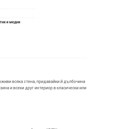
тни и медни
 оживи всяка стена, придавайки й дълбочина
зина и всеки друг интериор в класически или