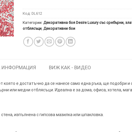
Код:
DL612
Категории:
Декоративна боя Desire Luxury със сребърни, зла
отблясъци
,
Декоративни бои
ИТКИ.
×
ТЕ ДА
 ИНФОРМАЦИЯ
ВИЖ КАК - ВИДЕО
т която е достатъчно да се нанесе само една ръка, ще подобри и
ърни или медни отблясъци. Идеална е за дома, офиса, хотела, мага
стена, изпълнена с гипсова мазилка или шпакловка.