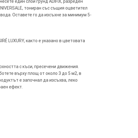
несете един слой грунд ADIFIX, разреден
 UNIVERSALE, тониран със същия оцветител
 вода. Оставете го да изсъхне за минимум 5-
IRÉ LUXURY, както е указано в цветовата
рхността с къси, пресечени движения.
отете върху площ от около 3 до 5 м2, в
родуктът е започнал да изсъхва, леко
раен ефект.