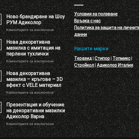
Условия за ползване
Ново брандиране на Шоу
Връзка с нас
РУМ Адиколор
Политика за защита на личнит
за
Коментарите са изключени
данни
Ново
брандиране
Нова декоративна
на
мазилка с имитация на
Нашите марки
Шоу
перлени тухлички
РУМ
Теразид
|
Стипор
|
Топмикс
|
за
Коментарите са изключени
Адиколор
Стройкол
|
Адиколор Италия
Нова
декоративна
Нова декоративна
мазилка
мазилка – кръгове – 3D
с
ефект с VELE материал
имитация
за
Коментарите са изключени
на
Нова
перлени
декоративна
тухлички
Презентация и обучение
мазилка
на декоративни мазилки
–
Адиколор Варна
кръгове
за
Коментарите са изключени
–
Презентация
3D
и
ефект