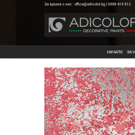
Skip
За връзка с нас : office@adicolor.bg | 0888 419 812
×
to
content
НАЧАЛО
ЗА 