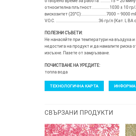
отворено време за работа: ………..15 – 20 мин
относителна плътност:……………….1030 ± 10 гр/
вискозитет (20°C):………………………7000 – 9000 m
V.O.C. ………………………………………..36 гр/л (Кат. L BA 
ПОЛЕЗНИ СЪВЕТИ:
Не нанасяйте при температури на въздуха и
недостига на продукт и да намалите риска о
изсъхне. Пазете от замръзване.
ПОЧИСТВАНЕ НА УРЕДИТЕ:
топла вода
ТЕХНОЛОГИЧНА КАРТА
ИНФОРМАЦ
СВЪРЗАНИ ПРОДУКТИ