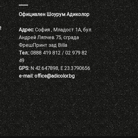
Официален Шоурум Адиколор
е
Адрес:
София , Младост 1А, бул.
Андрей Ляпчев 75, сграда
ФрешПринт зад Billa
Тел.:
0888 419 812 / 02 979 82
49
GPS:
N 42.647898, E 23.3790656
e-mail:
office@adicolor.bg