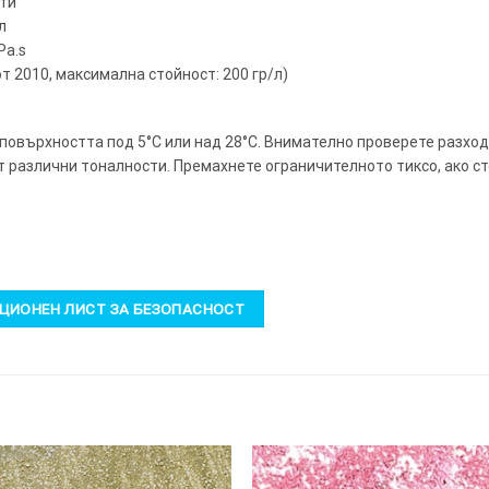
ути
л
Pa.s
от 2010, максимална стойност: 200 гр/л)
 повърхността под 5°C или над 28°C. Внимателно проверете разход
т различни тоналности. Премахнете ограничителното тиксо, ако с
ИОНЕН ЛИСТ ЗА БЕЗОПАСНОСТ