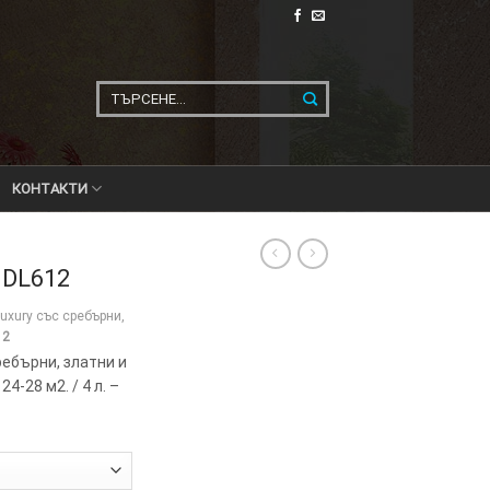
Търсене
за:
КОНТАКТИ
 DL612
uxury със сребърни,
12
ребърни, златни и
24-28 м2. / 4 л. –