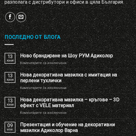
разполага с дистрибутори и офиси в цяла България.
ПОСЛЕДНО ОТ БЛОГА
Ново брандиране на Шоу РУМ Адиколор
13
юни
за
Коментарите са изключени
Ново
брандиране
Нова декоративна мазилка с имитация на
13
на
юни
перлени тухлички
Шоу
за
Коментарите са изключени
РУМ
Нова
Адиколор
декоративна
Нова декоративна мазилка – кръгове – 3D
13
мазилка
юни
ефект с VELE материал
с
за
Коментарите са изключени
имитация
Нова
на
декоративна
Презентация и обучение на декоративни
перлени
09
мазилка
тухлички
ное.
мазилки Адиколор Варна
–