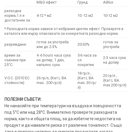
M&G ефект
Грунд
Adilux
разходна
норма,1 л е
4-12 * м2
10 -12 м2
10-12 м2
достатъчен за :
* Разходната норма зависи от избрания цветен ефект. Проверете в
каталога или върху опаковката за конкретната разходна норма.
готов за употреба
готов за
разреждане:
20-30%
или до 2-3%
употреба
време за
4 -6 hours часа суха
5-6 часа за
2-3 часа суха
съхнене при
на допир, 1 ден,
сл.
на допир
25°C:
напълно суха
покритие
18 гр/л ,
20 гр/л ,
V.O.C. (2010 EC
26 гр/л, (Кат.L BA
(Кат.L BA
(Кат.L BA.
стойности):
max.: 200 гр/л)
max..30 гр/
max.200 гр/л)
л)
ПОЛЕЗНИ СЪВЕТИ:
Не нанасяйте при температури на въздуха и повърхността
под 5°C или над 28°C. Внимателно проверете разходната
норма, както и общата площ, за да избегнете недостига на
продукт и да намалите риска от различна тоналност. Също
така е препоръчително да смесите продуктите, когато