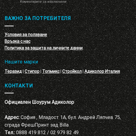
за
Коментарите са изключени
кръгове
Презентация
–
и
3D
обучение
ВАЖНО ЗА ПОТРЕБИТЕЛЯ
ефект
на
с
декоративни
VELE
мазилки
материал
Условия за ползване
Адиколор
Връзка с нас
Варна
Политика за защита на личните данни
Нашите марки
Теразид
|
Стипор
|
Топмикс
|
Стройкол
|
Адиколор Италия
КОНТАКТИ
Официален Шоурум Адиколор
Адрес:
София , Младост 1А, бул. Андрей Ляпчев 75,
сграда ФрешПринт зад Billa
Тел.:
0888 419 812 / 02 979 82 49