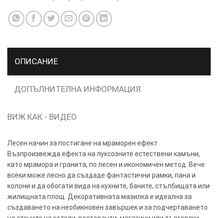
ТОЗИ
×
САЙТ
ОПИСАНИЕ
ИЗПОЛЗВА
БИСКВИТКИ.
ПОВЕЧЕ
ДОПЪЛНИТЕЛНА ИНФОРМАЦИЯ
ИНФОРМАЦИЯ
МОЖЕТЕ
ВИЖ КАК - ВИДЕО
ДА
НАМЕРИТЕ
Лесен начин за постигане на мраморен ефект
ТУК.
Възпроизвежда ефекта на луксозните естествени камъни,
като мрамора и гранита, по лесен и икономичен метод. Вече
УСЛУГИ
ОПЦИИ
всеки може лесно да създаде фантастични рамки, пана и
колони и да обогати вида на кухните, баните, стълбищата или
жилищната площ. Декоративната мазилка е идеална за
Google
създаването на необикновен завършек и за подчертаването
на стените на хотели, ресторанти, магазини или търговски