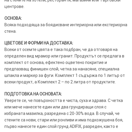
центрове.
ОСНОВА:
Всяка подходяща за боядисване интериорна или екстериорна
стена.
ЦВЕТОВЕ И ФОРМИ НА ДОСТАВКА:
Всеки от осемте цвята е така подбран, че да отговаря на
определен вид мрамор или гранит. Продуктът се предлага в
комплект от основа, ефектено оцветено покритие и
предпазващ финишен слой, четка за нанасяне, специална
шпакла и маркер за фуги. Комплект 1 съдържа по 1 литър от
всеки продукт, а Комплект 2 – по 2 литра от продуктите.
ПОДГОТОВКА НА ОСНОВАТА:
Уверете се, че повърхността е чиста, суха и здрава. С четка
или мече нанесете един или два грундиращи слоя с
избраната мазилка, разредена с 20-30% вода. В случай, че
стените са нови, стари или ронливи и има подкожушена боя,
първо нанесете един слой грунд ADIFIX, разреден, както е