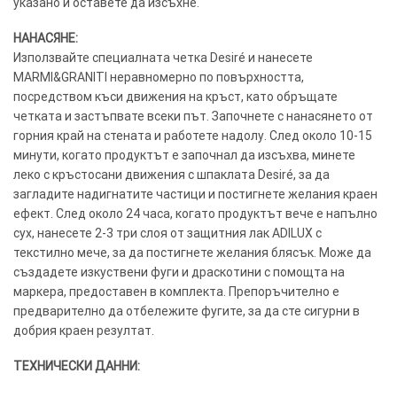
указано и оставете да изсъхне.
НАНАСЯНЕ:
Използвайте специалната четка Desiré и нанесете
MARMI&GRANITI неравномерно по повърхността,
посредством къси движения на кръст, като обръщате
четката и застъпвате всеки път. Започнете с нанасянето от
горния край на стената и работете надолу. След около 10-15
минути, когато продуктът е започнал да изсъхва, минете
леко с кръстосани движения с шпаклата Desiré, за да
загладите надигнатите частици и постигнете желания краен
ефект. След около 24 часа, когато продуктът вече е напълно
сух, нанесете 2-3 три слоя от защитния лак ADILUX с
текстилно мече, за да постигнете желания блясък. Може да
създадете изкуствени фуги и драскотини с помощта на
маркера, предоставен в комплекта. Препоръчително е
предварително да отбележите фугите, за да сте сигурни в
добрия краен резултат.
ТЕХНИЧЕСКИ ДАННИ: