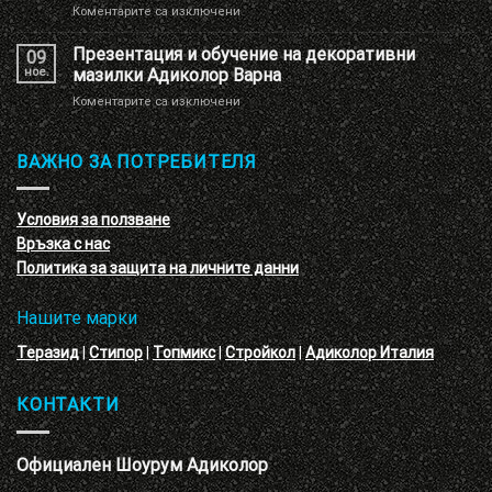
за
Коментарите са изключени
имитация
Нова
на
декоративна
Презентация и обучение на декоративни
перлени
09
мазилка
тухлички
ное.
мазилки Адиколор Варна
–
за
Коментарите са изключени
кръгове
Презентация
–
и
3D
обучение
ВАЖНО ЗА ПОТРЕБИТЕЛЯ
ефект
на
с
декоративни
VELE
мазилки
материал
Условия за ползване
Адиколор
Връзка с нас
Варна
Политика за защита на личните данни
Нашите марки
Теразид
|
Стипор
|
Топмикс
|
Стройкол
|
Адиколор Италия
КОНТАКТИ
Официален Шоурум Адиколор