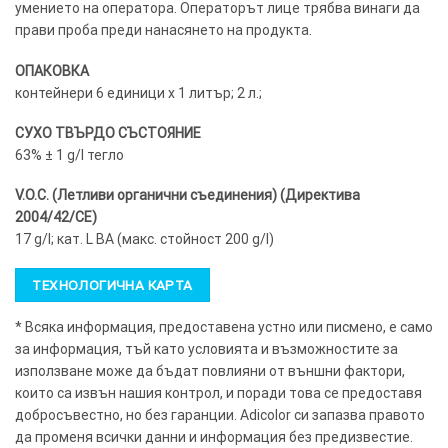
умението на оператора. Операторът лице трябва винаги да
прави проба преди нанасянето на продукта.
ОПАКОВКА
контейнери 6 единици х 1 литър; 2 л.;
СУХО ТВЪРДО СЪСТОЯНИЕ
63% ± 1 g/l тегло
V.O.C. (Летливи органични съединения) (Директива
2004/42/CE)
17 g/l; кат. L BA (макс. стойност 200 g/l)
ТЕХНОЛОГИЧНА КАРТА
* Всяка информация, предоставена устно или писмено, е само
за информация, тъй като условията и възможностите за
използване може да бъдат повлияни от външни фактори,
които са извън нашия контрол, и поради това се предоставя
добросъвестно, но без гаранции. Adicolor си запазва правото
да променя всички данни и информация без предизвестие.