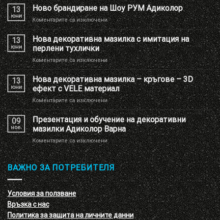
Ново брандиране на Шоу РУМ Адиколор
13
юни
за
Коментарите са изключени
Ново
брандиране
Нова декоративна мазилка с имитация на
13
на
юни
перлени тухлички
Шоу
за
Коментарите са изключени
РУМ
Нова
Адиколор
декоративна
Нова декоративна мазилка – кръгове – 3D
13
мазилка
юни
ефект с VELE материал
с
за
Коментарите са изключени
имитация
Нова
на
декоративна
Презентация и обучение на декоративни
перлени
09
мазилка
тухлички
ное.
мазилки Адиколор Варна
–
за
Коментарите са изключени
кръгове
Презентация
–
и
3D
обучение
ВАЖНО ЗА ПОТРЕБИТЕЛЯ
ефект
на
с
декоративни
VELE
мазилки
материал
Условия за ползване
Адиколор
Връзка с нас
Варна
Политика за защита на личните данни