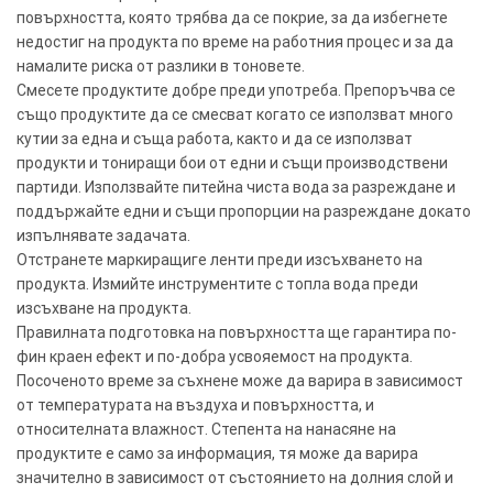
повърхността, която трябва да се покрие, за да избегнете
недостиг на продукта по време на работния процес и за да
намалите риска от разлики в тоновете.
Смесете продуктите добре преди употреба. Препоръчва се
също продуктите да се смесват когато се използват много
кутии за една и съща работа, както и да се използват
продукти и тониращи бои от едни и същи производствени
партиди. Използвайте питейна чиста вода за разреждане и
поддържайте едни и същи пропорции на разреждане докато
изпълнявате задачата.
Отстранете маркиращиге ленти преди изсъхването на
продукта. Измийте инструментите с топла вода преди
изсъхване на продукта.
Правилната подготовка на повърхността ще гарантира по-
фин краен ефект и по-добра усвояемост на продукта.
Посоченото време за съхнене може да варира в зависимост
от температурата на въздуха и повърхността, и
относителната влажност. Степента на нанасяне на
продуктите е само за информация, тя може да варира
значително в зависимост от състоянието на долния слой и