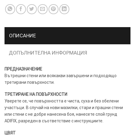
ОПИСАНИЕ
ТОЗИ
×
САЙТ
ДОПЪЛНИТЕЛНА ИНФОРМАЦИЯ
ИЗПОЛЗВА
БИСКВИТКИ.
ПРЕДНАЗНАЧЕНИЕ
ПОВЕЧЕ
Вътрешни стени или всякакви завършени и подходящо
ИНФОРМАЦИЯ
третирани повърхности.
МОЖЕТЕ
ДА
ТРЕТИРАНЕ НА ПОВЪРХНОСТИ
НАМЕРИТЕ
Уверете се, че повърхността е чиста, суха и без обелени
ТУК.
участъци. В случай на нови мазилки, стари и прашни стени
или стени с не добре нанесена боя, нанесете слой грунд
ADIFIX, разреден в съответствие с инструкциите.
УСЛУГИ
ОПЦИИ
ЦВЯТ