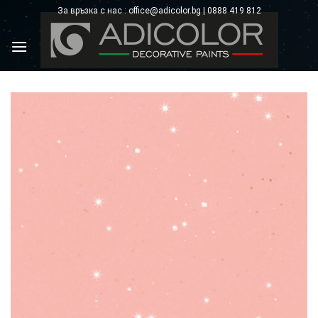
Skip
За връзка с нас : office@adicolor.bg | 0888 419 812
×
to
content