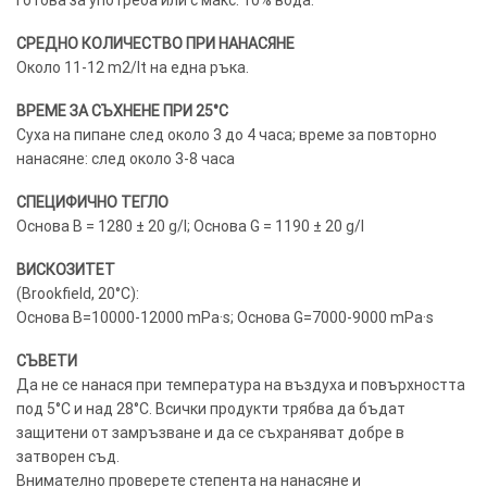
СРЕДНО КОЛИЧЕСТВО ПРИ НАНАСЯНЕ
Около 11-12 m2/lt на една ръка.
ВРЕМЕ ЗА СЪХНЕНЕ ПРИ 25°C
Суха на пипане след около 3 до 4 часа; време за повторно
нанасяне: след около 3-8 часа
СПЕЦИФИЧНО ТЕГЛО
Основа B = 1280 ± 20 g/l; Основа G = 1190 ± 20 g/l
ВИСКОЗИТЕТ
(Brookfield, 20°C):
Основа B=10000-12000 mPa·s; Основа G=7000-9000 mPa·s
СЪВЕТИ
Да не се нанася при температура на въздуха и повърхността
под 5°C и над 28°C. Всички продукти трябва да бъдат
защитени от замръзване и да се съхраняват добре в
затворен съд.
Внимателно проверете степента на нанасяне и