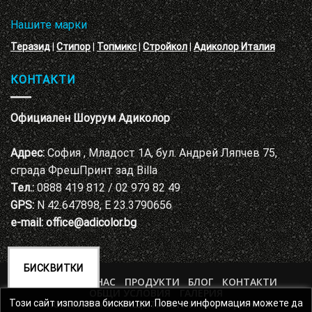
Нашите марки
Теразид
|
Стипор
|
Топмикс
|
Стройкол
|
Адиколор Италия
КОНТАКТИ
Официален Шоурум Адиколор
Адрес:
София , Младост 1А, бул. Андрей Ляпчев 75,
сграда ФрешПринт зад Billa
Тел.:
0888 419 812 / 02 979 82 49
GPS:
N 42.647898, E 23.3790656
e-mail:
office@adicolor.bg
БИСКВИТКИ
НАЧАЛО
ЗА НАС
ПРОДУКТИ
БЛОГ
КОНТАКТИ
ОБЩИ УСЛОВИЯ
ГАЛЕРИЯ
ПОЛИТИКА ЗА ЗАЩИТА НА ЛИЧНИТЕ ДАННИ
Този сайт използва бисквитки. Повече информация можете да