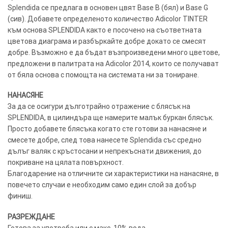
Google
Splendida се предлага в основен цвят Base B (бял) и Base G
(сив). Добавете определеното количество Adicolor TINTER
към основа SPLENDIDA както е посочено на съответната
цветова диаграма и разбъркайте добре докато се смесят
добре. Възможно е да бъдат възпроизведени много цветове,
предложени в палитрата на Adicolor 2014, които се получават
от бяла основа с помощта на системата ни за тониране.
НАНАСЯНЕ
За да се осигури дълготрайно отражение с блясък на
SPLENDIDA, в цилиндъра ще намерите малък буркан блясък.
Просто добавете блясъка когато сте готови за нанасяне и
смесете добре, след това нанесете Splendida със средно
дълъг валяк с кръстосани и непрекъснати движения, до
покриване на цялата повърхност.
Благодарение на отличните си характеристики на нанасяне, в
повечето случаи е необходим само един слой за добър
финиш.
РАЗРЕЖДАНЕ
Готова за употреба или с макс. 10% вода.