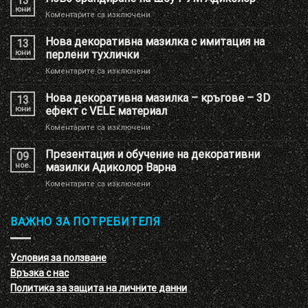
13
юни
за
Коментарите са изключени
Ново
брандиране
Нова декоративна мазилка с имитация на
13
на
юни
перлени тухлички
Шоу
за
Коментарите са изключени
РУМ
Нова
Адиколор
декоративна
Нова декоративна мазилка – кръгове – 3D
13
мазилка
юни
ефект с VELE материал
с
за
Коментарите са изключени
имитация
Нова
на
декоративна
Презентация и обучение на декоративни
перлени
09
мазилка
тухлички
ное.
мазилки Адиколор Варна
–
за
Коментарите са изключени
кръгове
Презентация
–
и
3D
обучение
ВАЖНО ЗА ПОТРЕБИТЕЛЯ
ефект
на
с
декоративни
VELE
мазилки
материал
Условия за ползване
Адиколор
Връзка с нас
Варна
Политика за защита на личните данни