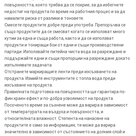
повърхността, която трябва да се покрие, за да избегнете
недостиг на продукта по време на работния процес и за да
намалите риска от разлики в тоновете.
Смесете продуктите добре преди употреба. Препоръчва се
също продуктите да се смесват когато се използват много
кутии за една и съща работа, както и да се използват
продукти и тониращи бои от едни и същи производствени
партиди. Използвайте питейна чиста вода за разреждане и
поддържайте едни и същи пропорции на разреждане докато
изпълнявате задачата.
Отстранете маркиращиге ленти преди изсъхването на
продукта. Измийте инструментите с топла вода преди
изсъхване на продукта.
Правилната подготовка на повърхността ще гарантира по-
фин краен ефект и по-добра усвояемост на продукта.
Посоченото време за съхнене може да варира в зависимост
от температурата на въздуха и повърхността, и
относителната влажност. Степента на нанасяне на
продуктите е само за информация, тя може да варира
значително в зависимост от състоянието на долния слой и