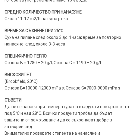
СРЕДНО КОЛИЧЕСТВО ПРИ НАНАСЯНЕ
Около 11-12 m2/lt на една ръка.
ВРЕМЕ ЗА СЪХНЕНЕ ПРИ 25°C
Суха на пипане след около 3 до 4 часа; време за повторно
нанасяне: след около 3-8 часа
СПЕЦИФИЧНО ТЕГЛО
Основа B = 1280 ± 20 g/l; Основа G = 1190 ± 20 g/l
ВИСКОЗИТЕТ
(Brookfield, 20°C):
Основа B=10000-12000 mPa·s; Основа G=7000-9000 mPa·s
СЪВЕТИ
Да не се нанася при температура на въздуха и повърхността
под 5°C и над 28°C. Всички продукти трябва да бъдат
защитени от замръзване и да се съхраняват добре в
затворен съд.
Внимателно проверете степента на нанасяне и