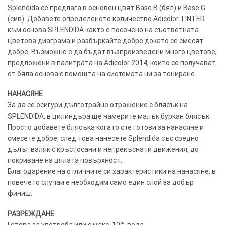
Google
Splendida се предлага в основен цвят Base B (бял) и Base G
(сив). Добавете определеното количество Adicolor TINTER
към основа SPLENDIDA както е посочено на съответната
цветова диаграма и разбъркайте добре докато се смесят
добре. Възможно е да бъдат възпроизведени много цветове,
предложени в палитрата на Adicolor 2014, които се получават
от бяла основа с помощта на системата ни за тониране.
НАНАСЯНЕ
За да се осигури дълготрайно отражение с блясък на
SPLENDIDA, в цилиндъра ще намерите малък буркан блясък.
Просто добавете блясъка когато сте готови за нанасяне и
смесете добре, след това нанесете Splendida със средно
дълъг валяк с кръстосани и непрекъснати движения, до
покриване на цялата повърхност.
Благодарение на отличните си характеристики на нанасяне, в
повечето случаи е необходим само един слой за добър
финиш.
РАЗРЕЖДАНЕ
Готова за употреба или с макс. 10% вода.