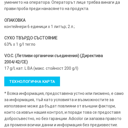
умението на оператора. Операторът лице трябва винаги да
прави проба преди нанасянето на продукта.
ОПАКОВКА
контейнери 6 единици х 1 литър; 2 л.;
СУХО ТВЪРДО СЪСТОЯНИЕ
63% ± 1 g/l тегло
V.O.C. (Летливи органични съединения) (Директива
2004/42/CE)
17 g/l; кат. L BA (макс. стойност 200 g/l)
ТЕХНОЛОГИЧНА КАРТА
* Всяка информация, предоставена устно или писмено, е само
за информация, тъй като условията и възможностите за
използване може да бъдат повлияни от външни фактори,
които са извън нашия контрол, и поради това се предоставя
добросъвестно, но без гаранции. Adicolor си запазва правото
да променя всички данни и информация без предизвестие.