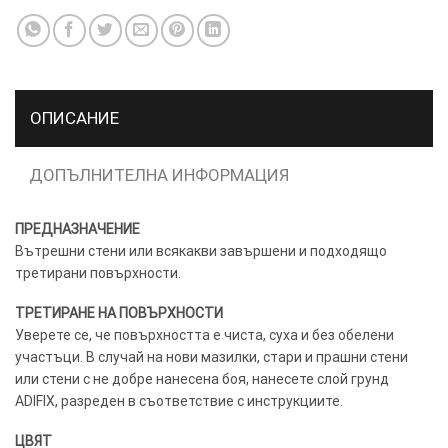
ОПИСАНИЕ
ТОЗИ
×
САЙТ
ДОПЪЛНИТЕЛНА ИНФОРМАЦИЯ
ИЗПОЛЗВА
БИСКВИТКИ.
ПРЕДНАЗНАЧЕНИЕ
ПОВЕЧЕ
Вътрешни стени или всякакви завършени и подходящо
ИНФОРМАЦИЯ
третирани повърхности.
МОЖЕТЕ
ДА
ТРЕТИРАНЕ НА ПОВЪРХНОСТИ
НАМЕРИТЕ
Уверете се, че повърхността е чиста, суха и без обелени
ТУК.
участъци. В случай на нови мазилки, стари и прашни стени
или стени с не добре нанесена боя, нанесете слой грунд
ADIFIX, разреден в съответствие с инструкциите.
УСЛУГИ
ОПЦИИ
ЦВЯТ