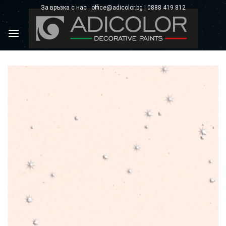
Skip
За връзка с нас : office@adicolor.bg | 0888 419 812
×
to
content