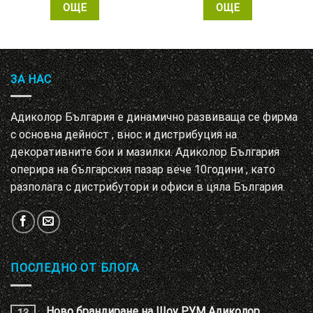
ОЩЕ
ОЩЕ
ЗА НАС
Адиколор България е динамично развиваща се фирма
с основна дейност , внос и дистрибуция на
декоративните бои и мазилки. Адиколор България
оперира на българския пазар вече 10години , като
разполага с дистрибутори и офиси в цяла България.
ПОСЛЕДНО ОТ БЛОГА
Ново брандиране на Шоу РУМ Адиколор