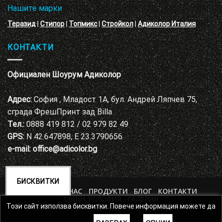
Нашите марки
Теразид
|
Стипор
|
Топмикс
|
Стройкол
|
Адиколор Италия
КОНТАКТИ
Официален Шоурум Адиколор
Адрес:
София , Младост 1А, бул. Андрей Ляпчев 75,
сграда ФрешПринт зад Billa
Тел.:
0888 419 812 / 02 979 82 49
GPS:
N 42.647898, E 23.3790656
e-mail:
office@adicolor.bg
БИСКВИТКИ
НАЧАЛО
ЗА НАС
ПРОДУКТИ
БЛОГ
КОНТАКТИ
ОБЩИ УСЛОВИЯ
ГАЛЕРИЯ
ПОЛИТИКА ЗА ЗАЩИТА НА ЛИЧНИТЕ ДАННИ
Този сайт използва бисквитки. Повече информация можете да