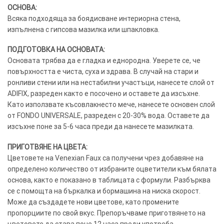
ОСНОВА:
Всяка подходяща за боядисване интериорна стена,
изпълнена с гипсова мазилка или шпакловка.
ПОДГОТОВКА НА ОСНОВАТА:
Основата трябва да е гладка и еднородна. Уверете се, че
повърхността е чиста, суха и здрава. В случай на стари и
ронливи стени или на нестабилни участъци, нанесете слой от
ADIFIX, разреден както е посочено и оставете да изсъхне.
Като използвате късовлакнесто мече, нанесете основен слой
от FONDO UNIVERSALE, разреден с 20-30% вода. Оставете да
изсъхне поне за 5-6 часа преди да нанесете мазилката.
ПРИГОТВЯНЕ НА ЦВЕТА:
Цветовете на Venexian Faux са получени чрез добавяне на
определено количество от избраните оцветители към бялата
основа, както е показано в таблицата с формули. Разбърква
се с помощта на бъркалка и бормашина на ниска скорост.
Може да създадете нови цветове, като промените
пропорциите по свой вкус. Препоръчваме приготвянето на
цветовете да става поне 12 часа преди употреба.