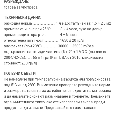
РАЗРЕЖДАНЕ:
готова за употреба
ТЕХНИЧЕСКИ ДАННИ:
разходна норма:……………………….. 1 л е достатъчен за: 1.5 ÷ 2.5 м2
време за съхнене при 25°C:……….. 3 ÷ 4 часа, суха на допир
време преди втора ръка …………… 4 ÷ 6 часа
относителна плътност:………………. 1650 ± 20 гр/л
вискозитет (при 20°C): ……………… 30000 ÷ 35000 mPa.s
съдържание на твърди частици (%): 70 ± 1 V.O.C. (съгласно
2004/42/CE)……… 65 ± 1 грл (Кат. L BA от 2010, максимална
стойност: 200 гр/л)
ПОЛЕЗНИ СЪВЕТИ:
Не нанасяйте при температури на въздуха или повърхността
под 5°C и над 28°C. Внимателно проверете разходните норми
и размера на площта, за да избегнете недостиг на материала
и да намалите риска от разминаване в тоновете. Премахнете
ограничителното тиксо, ако сте използвали такова, преди
продуктът да изсъхне. Предпазвайте от замръзване.