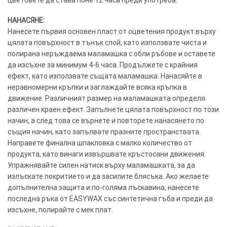
НАНАСЯНЕ:
Нанесете първия основен пласт от оцветения продукт върху
цялата повърхност в тънък слой, като използвате чиста и
полирана неръждаема маламашка с обли ръбове и оставете
да изсъхне за минимум 4-6 часа. Продължете с крайния
ефект, като използвате същата маламашка. Нанасяйте в
неравномерни кръпки и заглаждайте всяка кръпка в
движение. Различният размер на маламашката определя
различен краен ефект. Запълнете цялата повърхност по този
начин, а след това се върнете и повторете нанасянето по
същия начин, като запълвате празните пространствата.
Направете финална шпакловка с малко количество от
продукта, като винаги извършвате кръстосани движения.
Упражнявайте силен натиск върху маламашката, за да
излъскате покритието и да засилите блясъка. Ако желаете
допълнителна защита и по-голяма лъскавина, нанесете
последна ръка от EASYWAX със синтетична гъба и преди да
изсъхне, полирайте с мек плат.