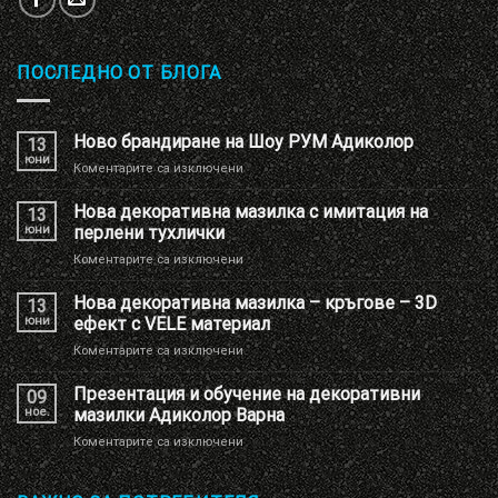
ПОСЛЕДНО ОТ БЛОГА
Ново брандиране на Шоу РУМ Адиколор
13
юни
за
Коментарите са изключени
Ново
брандиране
Нова декоративна мазилка с имитация на
13
на
юни
перлени тухлички
Шоу
за
Коментарите са изключени
РУМ
Нова
Адиколор
декоративна
Нова декоративна мазилка – кръгове – 3D
13
мазилка
юни
ефект с VELE материал
с
за
Коментарите са изключени
имитация
Нова
на
декоративна
Презентация и обучение на декоративни
перлени
09
мазилка
тухлички
ное.
мазилки Адиколор Варна
–
за
Коментарите са изключени
кръгове
Презентация
–
и
3D
обучение