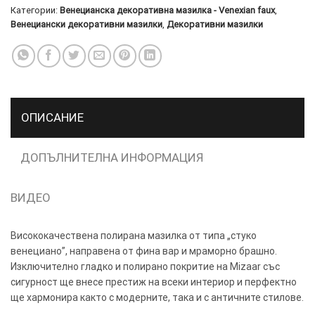
Категории:
Венецианска декоративна мазилка - Venexian faux
,
Венециански декоративни мазилки
,
Декоративни мазилки
ТОЗИ
×
САЙТ
ИЗПОЛЗВА
БИСКВИТКИ.
ОПИСАНИЕ
ПОВЕЧЕ
ИНФОРМАЦИЯ
МОЖЕТЕ
ДОПЪЛНИТЕЛНА ИНФОРМАЦИЯ
ДА
НАМЕРИТЕ
ВИДЕО
ТУК.
Висококачествена полирана мазилка от типа „стуко
УСЛУГИ
ОПЦИИ
венециано”, направена от фина вар и мраморно брашно.
Изключително гладко и полирано покритие на Mizaar със
Google
сигурност ще внесе престиж на всеки интериор и перфектно
ще хармонира както с модерните, така и с античните стилове.