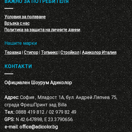
ВАЖНО ЗА ПОТРЕБИТЕЛЯ
ефект
на
с
декоративни
VELE
мазилки
материал
Условия за ползване
Адиколор
Връзка с нас
Варна
Политика за защита на личните данни
Нашите марки
Теразид
|
Стипор
|
Топмикс
|
Стройкол
|
Адиколор Италия
КОНТАКТИ
Официален Шоурум Адиколор
Адрес:
София , Младост 1А, бул. Андрей Ляпчев 75,
сграда ФрешПринт зад Billa
Тел.:
0888 419 812 / 02 979 82 49
GPS:
N 42.647898, E 23.3790656
e-mail:
office@adicolor.bg