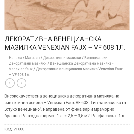
ДЕКОРАТИВНА ВЕНЕЦИАНСКА
МАЗИЛКА VENEXIAN FAUX – VF 608 1Л.
Начало
/
Магазин
/
Декоративни мазилки
/
Венециански
декоративни мазилки
/
Венецианска декоративна мазилка -
Venexian faux
/
Декоративна венецианска мазилка Venexian Faux
– VF 608 1л.
Висококачествена венецианска декоративна мазилка на
синтетична основа – Venexian Faux VF 608. Тип на мазилката
„стуко венециано”, направена от фина вар и мраморно
брашно. Разходна норма : 1 л. = 2,5 – 3,5 м2. Разфасовка : 1 л.
Код:
VF608