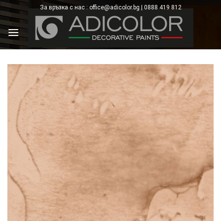
Skip
За връзка с нас : office@adicolor.bg | 0888 419 812
×
to
content