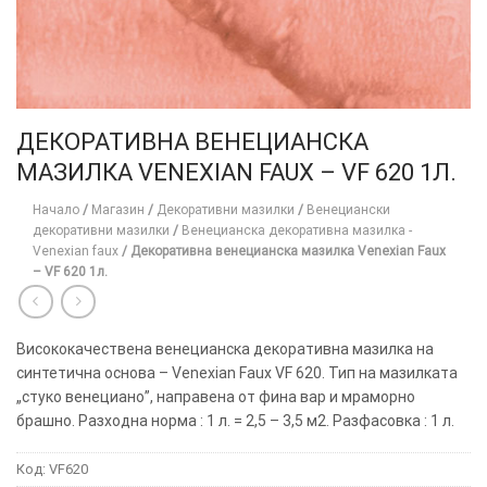
ДЕКОРАТИВНА ВЕНЕЦИАНСКА
МАЗИЛКА VENEXIAN FAUX – VF 620 1Л.
Начало
/
Магазин
/
Декоративни мазилки
/
Венециански
декоративни мазилки
/
Венецианска декоративна мазилка -
Venexian faux
/
Декоративна венецианска мазилка Venexian Faux
– VF 620 1л.
Висококачествена венецианска декоративна мазилка на
синтетична основа – Venexian Faux VF 620. Тип на мазилката
„стуко венециано”, направена от фина вар и мраморно
брашно. Разходна норма : 1 л. = 2,5 – 3,5 м2. Разфасовка : 1 л.
Код:
VF620