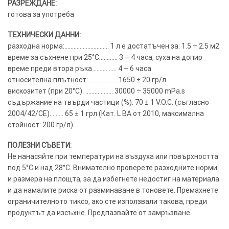
РАЗРЕЖДАНЕ:
готова за употреба
ТЕХНИЧЕСКИ ДАННИ:
разходна норма:……………………….. 1 л е достатъчен за: 1.5 ÷ 2.5 м2
време за съхнене при 25°C:……….. 3 ÷ 4 часа, суха на допир
време преди втора ръка …………… 4 ÷ 6 часа
относителна плътност:………………. 1650 ± 20 гр/л
вискозитет (при 20°C): ……………… 30000 ÷ 35000 mPa.s
съдържание на твърди частици (%): 70 ± 1 V.O.C. (съгласно
2004/42/CE)……… 65 ± 1 грл (Кат. L BA от 2010, максимална
стойност: 200 гр/л)
ПОЛЕЗНИ СЪВЕТИ:
Не нанасяйте при температури на въздуха или повърхността
под 5°C и над 28°C. Внимателно проверете разходните норми
и размера на площта, за да избегнете недостиг на материала
и да намалите риска от разминаване в тоновете. Премахнете
ограничителното тиксо, ако сте използвали такова, преди
продуктът да изсъхне. Предпазвайте от замръзване.