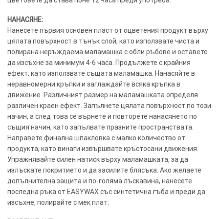
НАНАСЯНЕ:
Нанесете първия основен пласт от оцветения продукт върху
цялата повърхност в тънък слой, като използвате чиста и
полирана неръждаема маламашка с обли ръбове и оставете
да изсъхне за минимум 4-6 часа. Продължете с крайния
ефект, като използвате същата маламашка. Нанасяйте в
неравномерни кръпки и заглаждайте всяка кръпка в
движение. Различният размер на маламашката определя
различен краен ефект. Запълнете цялата повърхност по този
начин, а след това се върнете и повторете нанасянето по
същия начин, като запълвате празните пространствата.
Направете финална шпакловка с малко количество от
продукта, като винаги извършвате кръстосани движения.
Упражнявайте силен натиск върху маламашката, за да
излъскате покритието и да засилите блясъка. Ако желаете
допълнителна защита и по-голяма лъскавина, нанесете
последна ръка от EASYWAX със синтетична гъба и преди да
изсъхне, полирайте с мек плат.