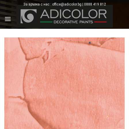
Skip
За връзка с нас : office@adicolor.bg | 0888 419 812
×
to
content