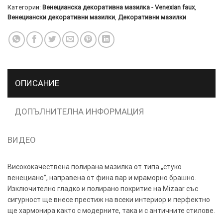
Категории:
Венецианска декоративна мазилка - Venexian faux
,
Венециански декоративни мазилки
,
Декоративни мазилки
ТОЗИ
×
САЙТ
ИЗПОЛЗВА
БИСКВИТКИ.
ОПИСАНИЕ
ПОВЕЧЕ
ИНФОРМАЦИЯ
МОЖЕТЕ
ДОПЪЛНИТЕЛНА ИНФОРМАЦИЯ
ДА
НАМЕРИТЕ
ВИДЕО
ТУК.
Висококачествена полирана мазилка от типа „стуко
УСЛУГИ
ОПЦИИ
венециано”, направена от фина вар и мраморно брашно.
Изключително гладко и полирано покритие на Mizaar със
Google
сигурност ще внесе престиж на всеки интериор и перфектно
ще хармонира както с модерните, така и с античните стилове.