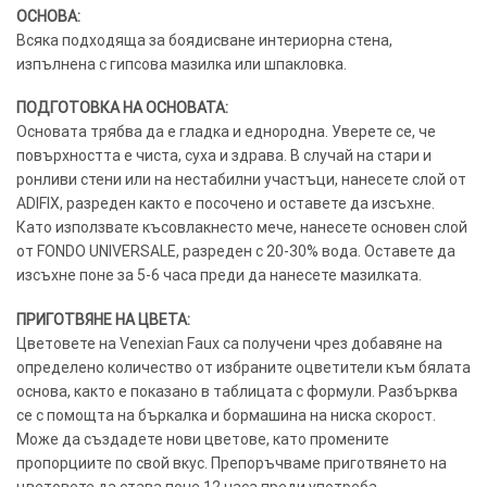
ОСНОВА:
Всяка подходяща за боядисване интериорна стена,
изпълнена с гипсова мазилка или шпакловка.
ПОДГОТОВКА НА ОСНОВАТА:
Основата трябва да е гладка и еднородна. Уверете се, че
повърхността е чиста, суха и здрава. В случай на стари и
ронливи стени или на нестабилни участъци, нанесете слой от
ADIFIX, разреден както е посочено и оставете да изсъхне.
Като използвате късовлакнесто мече, нанесете основен слой
от FONDO UNIVERSALE, разреден с 20-30% вода. Оставете да
изсъхне поне за 5-6 часа преди да нанесете мазилката.
ПРИГОТВЯНЕ НА ЦВЕТА:
Цветовете на Venexian Faux са получени чрез добавяне на
определено количество от избраните оцветители към бялата
основа, както е показано в таблицата с формули. Разбърква
се с помощта на бъркалка и бормашина на ниска скорост.
Може да създадете нови цветове, като промените
пропорциите по свой вкус. Препоръчваме приготвянето на
цветовете да става поне 12 часа преди употреба.