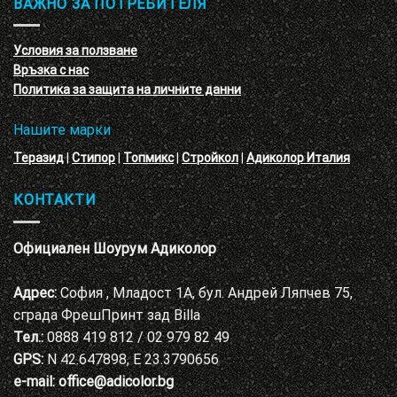
ВАЖНО ЗА ПОТРЕБИТЕЛЯ
ефект
на
с
декоративни
VELE
мазилки
материал
Условия за ползване
Адиколор
Връзка с нас
Варна
Политика за защита на личните данни
Нашите марки
Теразид
|
Стипор
|
Топмикс
|
Стройкол
|
Адиколор Италия
КОНТАКТИ
Официален Шоурум Адиколор
Адрес:
София , Младост 1А, бул. Андрей Ляпчев 75,
сграда ФрешПринт зад Billa
Тел.:
0888 419 812 / 02 979 82 49
GPS:
N 42.647898, E 23.3790656
e-mail:
office@adicolor.bg