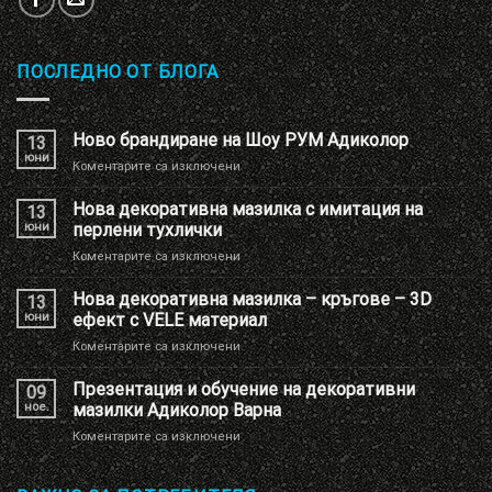
ПОСЛЕДНО ОТ БЛОГА
Ново брандиране на Шоу РУМ Адиколор
13
юни
за
Коментарите са изключени
Ново
брандиране
Нова декоративна мазилка с имитация на
13
на
юни
перлени тухлички
Шоу
за
Коментарите са изключени
РУМ
Нова
Адиколор
декоративна
Нова декоративна мазилка – кръгове – 3D
13
мазилка
юни
ефект с VELE материал
с
за
Коментарите са изключени
имитация
Нова
на
декоративна
Презентация и обучение на декоративни
перлени
09
мазилка
тухлички
ное.
мазилки Адиколор Варна
–
за
Коментарите са изключени
кръгове
Презентация
–
и
3D
обучение