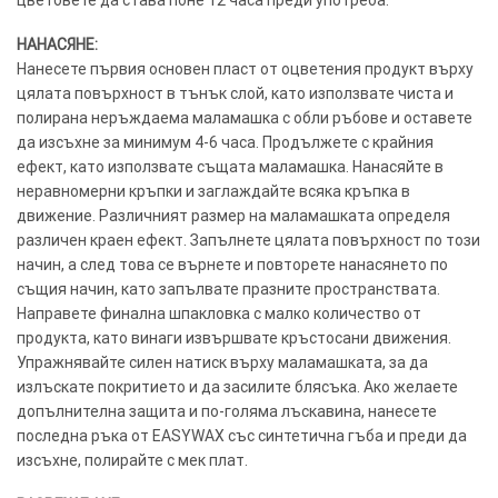
НАНАСЯНЕ:
Нанесете първия основен пласт от оцветения продукт върху
цялата повърхност в тънък слой, като използвате чиста и
полирана неръждаема маламашка с обли ръбове и оставете
да изсъхне за минимум 4-6 часа. Продължете с крайния
ефект, като използвате същата маламашка. Нанасяйте в
неравномерни кръпки и заглаждайте всяка кръпка в
движение. Различният размер на маламашката определя
различен краен ефект. Запълнете цялата повърхност по този
начин, а след това се върнете и повторете нанасянето по
същия начин, като запълвате празните пространствата.
Направете финална шпакловка с малко количество от
продукта, като винаги извършвате кръстосани движения.
Упражнявайте силен натиск върху маламашката, за да
излъскате покритието и да засилите блясъка. Ако желаете
допълнителна защита и по-голяма лъскавина, нанесете
последна ръка от EASYWAX със синтетична гъба и преди да
изсъхне, полирайте с мек плат.