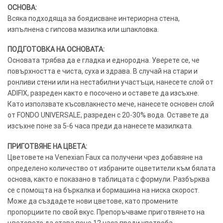
ОСНОВА:
Всяка подходяща за боядисване интериорна стена,
изпълнена с гипсова мазилка или шпакловка.
ПОДГОТОВКА НА ОСНОВАТА:
Основата трябва да е гладка и еднородна. Уверете се, че
повърхността е чиста, суха и здрава. В случай на стари и
ронливи стени или на нестабилни участъци, нанесете слой от
ADIFIX, разреден както е посочено и оставете да изсъхне.
Като използвате късовлакнесто мече, нанесете основен слой
от FONDO UNIVERSALE, разреден с 20-30% вода. Оставете да
изсъхне поне за 5-6 часа преди да нанесете мазилката.
ПРИГОТВЯНЕ НА ЦВЕТА:
Цветовете на Venexian Faux са получени чрез добавяне на
определено количество от избраните оцветители към бялата
основа, както е показано в таблицата с формули. Разбърква
се с помощта на бъркалка и бормашина на ниска скорост.
Може да създадете нови цветове, като промените
пропорциите по свой вкус. Препоръчваме приготвянето на
цветовете да става поне 12 часа преди употреба.