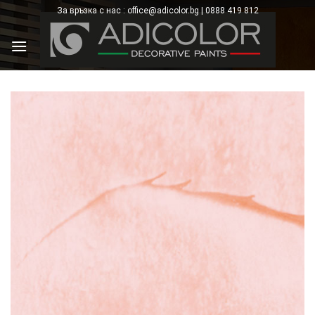
Skip
За връзка с нас : office@adicolor.bg | 0888 419 812
×
to
content