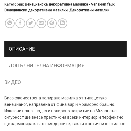
Категории:
Венецианска декоративна мазилка - Venexian faux
,
Венециански декоративни мазилки
,
Декоративни мазилки
ТОЗИ
×
САЙТ
ИЗПОЛЗВА
БИСКВИТКИ.
ОПИСАНИЕ
ПОВЕЧЕ
ИНФОРМАЦИЯ
МОЖЕТЕ
ДОПЪЛНИТЕЛНА ИНФОРМАЦИЯ
ДА
НАМЕРИТЕ
ВИДЕО
ТУК.
Висококачествена полирана мазилка от типа „стуко
УСЛУГИ
ОПЦИИ
венециано”, направена от фина вар и мраморно брашно.
Изключително гладко и полирано покритие на Mizaar със
Google
сигурност ще внесе престиж на всеки интериор и перфектно
ще хармонира както с модерните, така и с античните стилове.