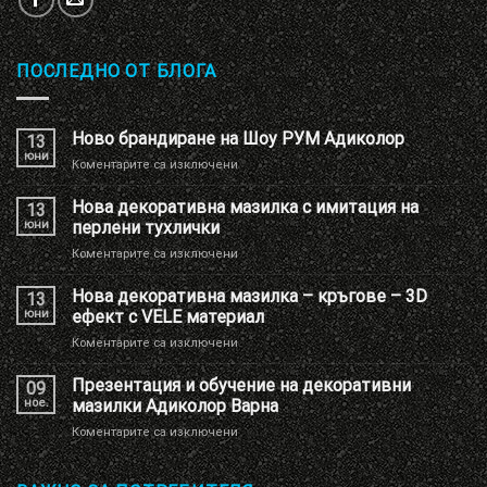
ПОСЛЕДНО ОТ БЛОГА
Ново брандиране на Шоу РУМ Адиколор
13
юни
за
Коментарите са изключени
Ново
брандиране
Нова декоративна мазилка с имитация на
13
на
юни
перлени тухлички
Шоу
за
Коментарите са изключени
РУМ
Нова
Адиколор
декоративна
Нова декоративна мазилка – кръгове – 3D
13
мазилка
юни
ефект с VELE материал
с
за
Коментарите са изключени
имитация
Нова
на
декоративна
Презентация и обучение на декоративни
перлени
09
мазилка
тухлички
ное.
мазилки Адиколор Варна
–
за
Коментарите са изключени
кръгове
Презентация
–
и
3D
обучение