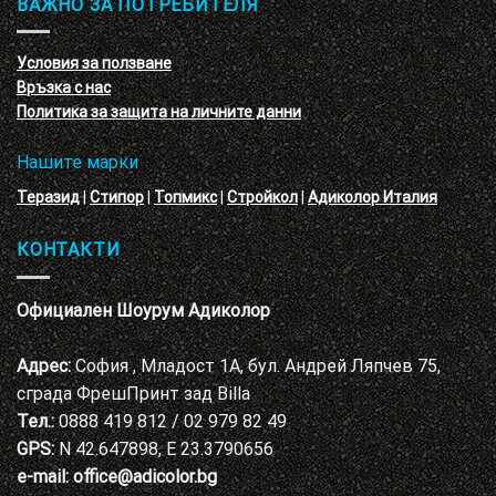
ВАЖНО ЗА ПОТРЕБИТЕЛЯ
ефект
на
с
декоративни
VELE
мазилки
материал
Условия за ползване
Адиколор
Връзка с нас
Варна
Политика за защита на личните данни
Нашите марки
Теразид
|
Стипор
|
Топмикс
|
Стройкол
|
Адиколор Италия
КОНТАКТИ
Официален Шоурум Адиколор
Адрес:
София , Младост 1А, бул. Андрей Ляпчев 75,
сграда ФрешПринт зад Billa
Тел.:
0888 419 812 / 02 979 82 49
GPS:
N 42.647898, E 23.3790656
e-mail:
office@adicolor.bg