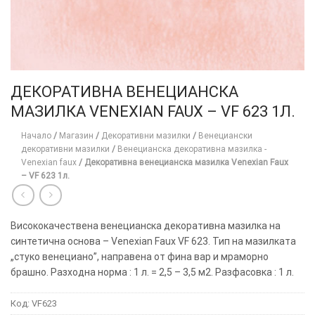
ДЕКОРАТИВНА ВЕНЕЦИАНСКА
МАЗИЛКА VENEXIAN FAUX – VF 623 1Л.
Начало
/
Магазин
/
Декоративни мазилки
/
Венециански
декоративни мазилки
/
Венецианска декоративна мазилка -
Venexian faux
/
Декоративна венецианска мазилка Venexian Faux
– VF 623 1л.
Висококачествена венецианска декоративна мазилка на
синтетична основа – Venexian Faux VF 623. Тип на мазилката
„стуко венециано”, направена от фина вар и мраморно
брашно. Разходна норма : 1 л. = 2,5 – 3,5 м2. Разфасовка : 1 л.
Код:
VF623