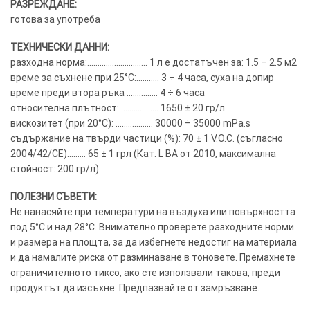
РАЗРЕЖДАНЕ:
готова за употреба
ТЕХНИЧЕСКИ ДАННИ:
разходна норма:……………………….. 1 л е достатъчен за: 1.5 ÷ 2.5 м2
време за съхнене при 25°C:……….. 3 ÷ 4 часа, суха на допир
време преди втора ръка …………… 4 ÷ 6 часа
относителна плътност:………………. 1650 ± 20 гр/л
вискозитет (при 20°C): ……………… 30000 ÷ 35000 mPa.s
съдържание на твърди частици (%): 70 ± 1 V.O.C. (съгласно
2004/42/CE)……… 65 ± 1 грл (Кат. L BA от 2010, максимална
стойност: 200 гр/л)
ПОЛЕЗНИ СЪВЕТИ:
Не нанасяйте при температури на въздуха или повърхността
под 5°C и над 28°C. Внимателно проверете разходните норми
и размера на площта, за да избегнете недостиг на материала
и да намалите риска от разминаване в тоновете. Премахнете
ограничителното тиксо, ако сте използвали такова, преди
продуктът да изсъхне. Предпазвайте от замръзване.