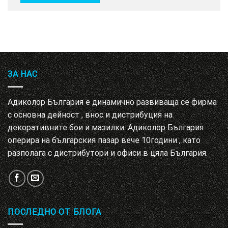
ЗА НАС
Адиколор България е динамично развиваща се фирма
с основна дейност , внос и дистрибуция на
декоративните бои и мазилки. Адиколор България
оперира на българския пазар вече 10години , като
разполага с дистрибутори и офиси в цяла България.
ПОСЛЕДНО ОТ БЛОГА