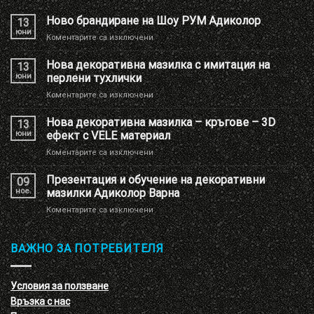
Ново брандиране на Шоу РУМ Адиколор
13
юни
за
Коментарите са изключени
Ново
брандиране
Нова декоративна мазилка с имитация на
13
на
юни
перлени тухлички
Шоу
за
Коментарите са изключени
РУМ
Нова
Адиколор
декоративна
Нова декоративна мазилка – кръгове – 3D
13
мазилка
юни
ефект с VELE материал
с
за
Коментарите са изключени
имитация
Нова
на
декоративна
Презентация и обучение на декоративни
перлени
09
мазилка
тухлички
ное.
мазилки Адиколор Варна
–
за
Коментарите са изключени
кръгове
Презентация
–
и
3D
обучение
ВАЖНО ЗА ПОТРЕБИТЕЛЯ
ефект
на
с
декоративни
VELE
мазилки
материал
Условия за ползване
Адиколор
Връзка с нас
Варна