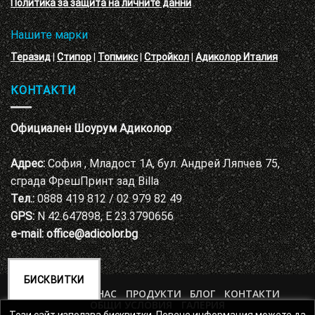
Политика за защита на личните данни
Нашите марки
Теразид
|
Стипор
|
Топмикс
|
Стройкол
|
Адиколор Италия
КОНТАКТИ
Официален Шоурум Адиколор
Адрес:
София , Младост 1А, бул. Андрей Ляпчев 75,
сграда ФрешПринт зад Billa
Тел.:
0888 419 812 / 02 979 82 49
GPS:
N 42.647898, E 23.3790656
e-mail:
office@adicolor.bg
БИСКВИТКИ
НАЧАЛО
ЗА НАС
ПРОДУКТИ
БЛОГ
КОНТАКТИ
ОБЩИ УСЛОВИЯ
ГАЛЕРИЯ