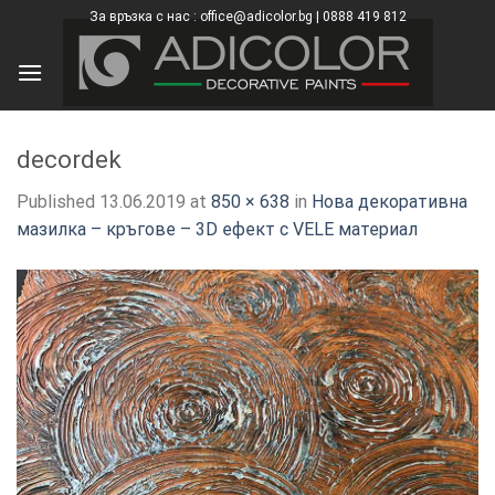
Skip
За връзка с нас : office@adicolor.bg | 0888 419 812
×
to
content
decordek
Published
13.06.2019
at
850 × 638
in
Нова декоративна
мазилка – кръгове – 3D ефект с VELE материал