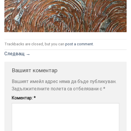
ТОЗИ
×
Trackbacks are closed, but you can
post a comment
.
САЙТ
Следващ
→
ИЗПОЛЗВА
БИСКВИТКИ.
ПОВЕЧЕ
Вашият коментар
ИНФОРМАЦИЯ
Вашият имейл адрес няма да бъде публикуван.
МОЖЕТЕ
Задължителните полета са отбелязани с
*
ДА
НАМЕРИТЕ
Коментар:
*
ТУК.
УСЛУГИ
ОПЦИИ