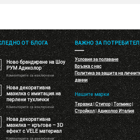
СЛЕДНО ОТ БЛОГА
ВАЖНО ЗА ПОТРЕБИТЕЛ
Условия за ползване
Ново брандиране на Шоу
Връзка с нас
РУМ Адиколор
Политика за защита на личнит
за
Коментарите са изключени
данни
Ново
брандиране
Нова декоративна
на
мазилка с имитация на
Нашите марки
Шоу
перлени тухлички
РУМ
Теразид
|
Стипор
|
Топмикс
|
за
Коментарите са изключени
Адиколор
Стройкол
|
Адиколор Италия
Нова
декоративна
Нова декоративна
мазилка
мазилка – кръгове – 3D
с
ефект с VELE материал
имитация
за
Коментарите са изключени
на