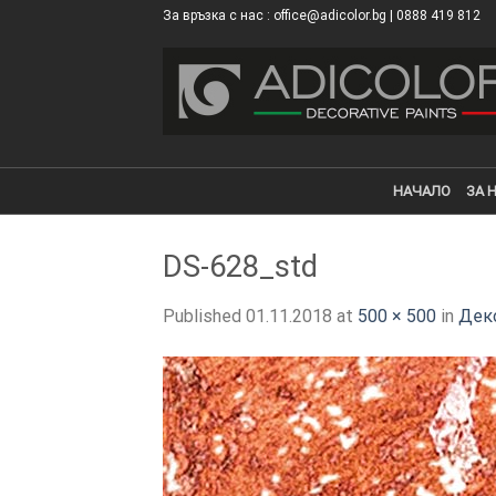
Skip
За връзка с нас : office@adicolor.bg | 0888 419 812
×
to
content
НАЧАЛО
ЗА 
DS-628_std
Published
01.11.2018
at
500 × 500
in
Деко