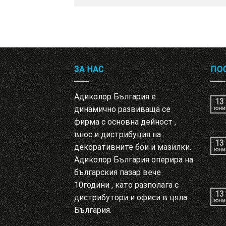
ЗА НАС
ПО
Адиколор България е
13
динамично развиваща се
юни
фирма с основна дейност ,
внос и дистрибуция на
13
декоративните бои и мазилки.
юни
Адиколор България оперира на
българския пазар вече
10години , като разполага с
13
дистрибутори и офиси в цяла
юни
България.