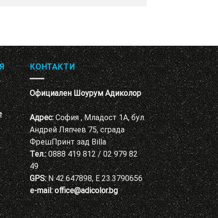
Я
КОНТАКТИ
Официален Шоурум Адиколор
е
Адрес:
София , Младост 1А, бул.
Андрей Ляпчев 75, сграда
ФрешПринт зад Billa
Тел.:
0888 419 812 / 02 979 82
49
GPS:
N 42.647898, E 23.3790656
e-mail:
office@adicolor.bg