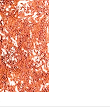
ИТКИ.
×
ТЕ ДА
t
.