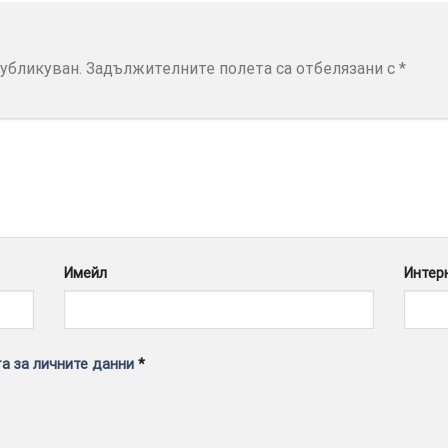
убликуван.
Задължителните полета са отбелязани с
*
Имейл
Интер
а за личните данни
*