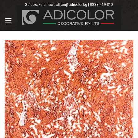
Skip
За връзка с нас : office@adicolor.bg | 0888 419 812
×
to
content