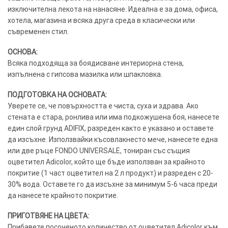
изключителна лекота на нанасяне. Идеална е за дома, офиса,
хотела, магазина и всяка друга среда в класически или
съвременен стил.
ОСНОВА:
Всяка подходяща за боядисване интериорна стена,
изпълнена с гипсова мазилка или шпакловка.
ПОДГОТОВКА НА ОСНОВАТА:
Уверете се, че повърхността е чиста, суха и здрава. Ако
стената е стара, ронлива или има подкожушена боя, нанесете
един слой грунд ADIFIX, разреден както е указано и оставете
да изсъхне. Използвайки късовлакнесто мече, нанесете една
или две ръце FONDO UNIVERSALE, тониран със същия
оцветител Adicolor, който ще бъде използван за крайното
покритие (1 част оцветител на 2 л продукт) и разреден с 20-
30% вода. Оставете го да изсъхне за минимум 5-6 часа преди
да нанесете крайното покритие.
ПРИГОТВЯНЕ НА ЦВЕТА:
Прибавете посоченото количество от оцветител Adicolor към