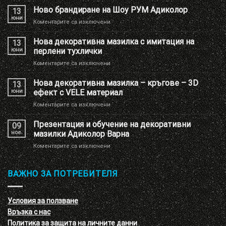
Ново брандиране на Шоу РУМ Адиколор
13
юни
за
Коментарите са изключени
Ново
брандиране
Нова декоративна мазилка с имитация на
13
на
юни
перлени тухлички
Шоу
за
Коментарите са изключени
РУМ
Нова
Адиколор
декоративна
Нова декоративна мазилка – кръгове – 3D
13
мазилка
юни
ефект с VELE материал
с
за
Коментарите са изключени
имитация
Нова
на
декоративна
Презентация и обучение на декоративни
перлени
09
мазилка
тухлички
ное.
мазилки Адиколор Варна
–
за
Коментарите са изключени
кръгове
Презентация
–
и
3D
обучение
ВАЖНО ЗА ПОТРЕБИТЕЛЯ
ефект
на
с
декоративни
VELE
мазилки
материал
Условия за ползване
Адиколор
Връзка с нас
Варна
Политика за защита на личните данни