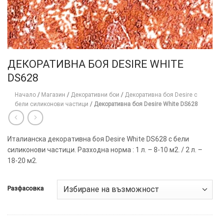
ДЕКОРАТИВНА БОЯ DESIRE WHITE
DS628
Начало
/
Магазин
/
Декоративни бои
/
Декоративна боя Desire с
бели силиконови частици
/
Декоративна боя Desire White DS628
Италианска декоративна боя Desire White DS628 с бели
силиконови частици. Разходна норма : 1 л. – 8-10 м2. / 2 л. –
18-20 м2.
Разфасовка