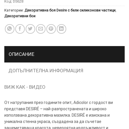
Код:
DS628
Категории:
Декоративна боя Desire с бели силиконови частици
,
ТОЗИ
×
Декоративни бои
САЙТ
ИЗПОЛЗВА
БИСКВИТКИ.
ПОВЕЧЕ
ИНФОРМАЦИЯ
ОПИСАНИЕ
МОЖЕТЕ
ДА
НАМЕРИТЕ
ДОПЪЛНИТЕЛНА ИНФОРМАЦИЯ
ТУК.
ВИЖ КАК - ВИДЕО
УСЛУГИ
ОПЦИИ
От натрупания през годините опит, Adicolor с гордост ви
Google
представя DESIRÉ – най-разпространената и широко
използвана декоративна мазилка. DESIRÉ е изискана и
уникална стенна украса, създадена за да съчетае
зашеметяваща красота, невероятна издръжливост и