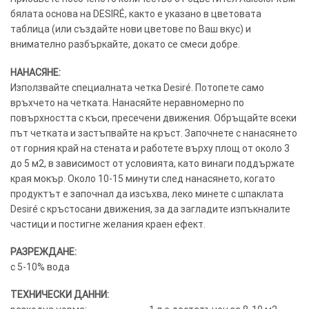
бялата основа на DESIRÉ, както е указано в цветовата
таблица (или създайте нови цветове по Ваш вкус) и
внимателно разбъркайте, докато се смеси добре.
НАНАСЯНЕ:
Използвайте специалната четка Desiré. Потопете само
връхчето на четката. Нанасяйте неравномерно по
повърхността с къси, пресечени движения. Обръщайте всеки
път четката и застъпвайте на кръст. Започнете с нанасянето
от горния край на стената и работете върху площ от около 3
до 5 м2, в зависимост от условията, като винаги поддържате
края мокър. Около 10-15 минути след нанасянето, когато
продуктът е започнал да изсъхва, леко минете с шпаклата
Desiré с кръстосани движения, за да загладите изпъкналите
частици и постигне желания краен ефект.
РАЗРЕЖДАНЕ:
с 5-10% вода
ТЕХНИЧЕСКИ ДАННИ: