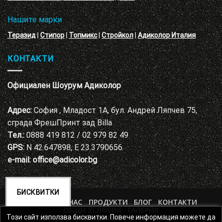
Нашите марки
Теразид
|
Стипор
|
Топмикс
|
Стройкол
|
Адиколор Италия
КОНТАКТИ
Официален Шоурум Адиколор
Адрес:
София , Младост 1А, бул. Андрей Ляпчев 75,
сграда ФрешПринт зад Billa
Тел.:
0888 419 812 / 02 979 82 49
GPS:
N 42.647898, E 23.3790656
e-mail:
office@adicolor.bg
БИСКВИТКИ
НАЧАЛО
ЗА НАС
ПРОДУКТИ
БЛОГ
КОНТАКТИ
ОБЩИ УСЛОВИЯ
ГАЛЕРИЯ
ПОЛИТИКА ЗА ЗАЩИТА НА ЛИЧНИТЕ ДАННИ
Този сайт използва бисквитки. Повече информация можете да