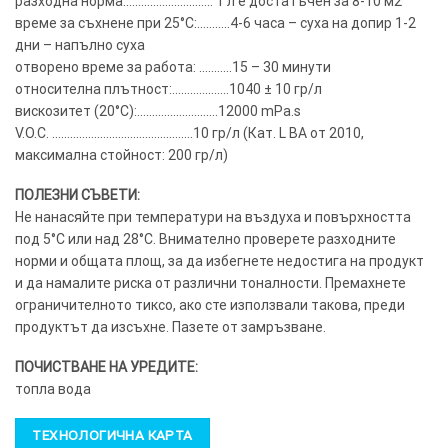
разходна норма:……………………….. 1 л е достатъчен за 8-10 м2
време за съхнене при 25°C:………..4-6 часа – суха на допир 1-2
дни – напълно суха
отворено време за работа: ………..15 – 30 минути
относителна плътност:……………….1040 ± 10 гр/л
вискозитет (20°C):………………………12000 mPa.s
V.O.C. ………………………………………..10 гр/л (Кат. L BA от 2010,
максимална стойност: 200 гр/л)
ПОЛЕЗНИ СЪВЕТИ:
Не нанасяйте при температури на въздуха и повърхността
под 5°C или над 28°C. Внимателно проверете разходните
норми и общата площ, за да избегнете недостига на продукт
и да намалите риска от различни тоналности. Премахнете
ограничителното тиксо, ако сте използвали такова, преди
продуктът да изсъхне. Пазете от замръзване.
ПОЧИСТВАНЕ НА УРЕДИТЕ:
топла вода
ТЕХНОЛОГИЧНА КАРТА