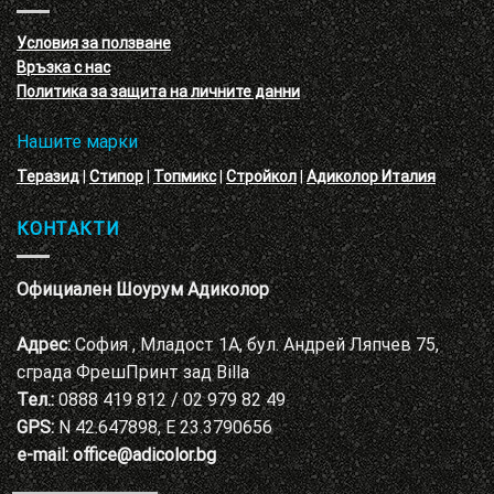
с
декоративни
VELE
мазилки
материал
Условия за ползване
Адиколор
Връзка с нас
Варна
Политика за защита на личните данни
Нашите марки
Теразид
|
Стипор
|
Топмикс
|
Стройкол
|
Адиколор Италия
КОНТАКТИ
Официален Шоурум Адиколор
Адрес:
София , Младост 1А, бул. Андрей Ляпчев 75,
сграда ФрешПринт зад Billa
Тел.:
0888 419 812 / 02 979 82 49
GPS:
N 42.647898, E 23.3790656
e-mail:
office@adicolor.bg