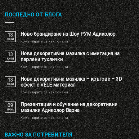
ПОСЛЕДНО ОТ БЛОГА
Ново брандиране на Шоу РУМ Адиколор
13
юни
за
Коментарите са изключени
Ново
брандиране
Нова декоративна мазилка с имитация на
13
на
юни
перлени тухлички
Шоу
за
Коментарите са изключени
РУМ
Нова
Адиколор
декоративна
Нова декоративна мазилка – кръгове – 3D
13
мазилка
юни
ефект с VELE материал
с
за
Коментарите са изключени
имитация
Нова
на
декоративна
Презентация и обучение на декоративни
перлени
09
мазилка
тухлички
ное.
мазилки Адиколор Варна
–
за
Коментарите са изключени
кръгове
Презентация
–
и
3D
обучение
ВАЖНО ЗА ПОТРЕБИТЕЛЯ
ефект
на