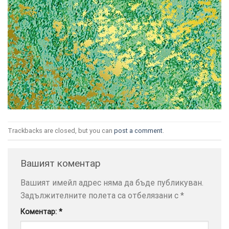
ТОЗИ
×
САЙТ
ИЗПОЛЗВА
БИСКВИТКИ.
ПОВЕЧЕ
Trackbacks are closed, but you can
post a comment
.
ИНФОРМАЦИЯ
МОЖЕТЕ
Вашият коментар
ДА
НАМЕРИТЕ
Вашият имейл адрес няма да бъде публикуван.
ТУК.
Задължителните полета са отбелязани с
*
Коментар:
*
УСЛУГИ
ОПЦИИ