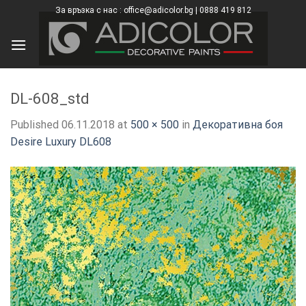
Skip
За връзка с нас : office@adicolor.bg | 0888 419 812
×
to
content
DL-608_std
Published
06.11.2018
at
500 × 500
in
Декоративна боя
Desire Luxury DL608