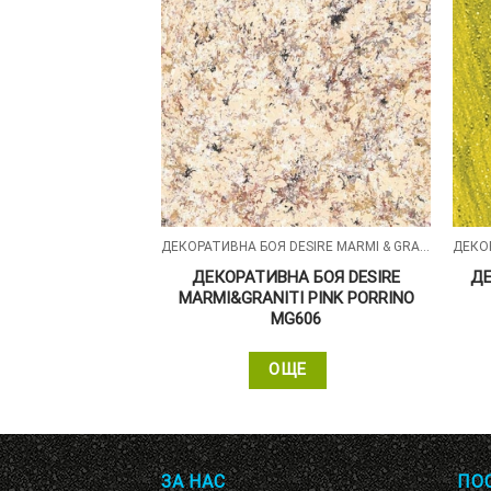
ДЕКОРАТИВНА БОЯ DESIRE С БЕЛИ СИЛИКОНОВИ ЧАСТИЦИ
ДЕКОРАТИВНА БОЯ DESIRE MARMI & GRANITI МАЗИЛКА С ЕФЕКТ НА ЕСТЕСТВЕН МРАМОР И ГРАНИТ
ОЯ DESIRE WHITE
ДЕКОРАТИВНА БОЯ DESIRE
ДЕ
607
MARMI&GRANITI PINK PORRINO
MG606
ЩЕ
ОЩЕ
ЗА НАС
ПО