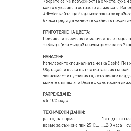
Уверете се, че повърхността е чиста, суха и
както е указано и оставете да изсъхне. Из
Adicolor, който ще бъде използван за крайно
6 часа преди да нанесете крайното покритие
ПРИГОТВЯНЕ НА ЦВЕТА:
Прибавете посоченото количество от оцвети
таблица (или създайте нови цветове по Ваш 
НАНАСЯНЕ:
Използвайте специалната четка Desiré. Пот
Обръщайте всеки път четката и застъпвайте 
зависимост от условията, като винаги поддъ
минете с шпаклата Desiré с кръстосани движ
РАЗРЕЖДАНЕ:
с 5-10% вода
ТЕХНИЧЕСКИ ДАННИ:
разходна норма:……………………….. 1 л е достатъч
време за съхнене при 25°C:………..2-3 часа – с