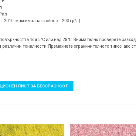
ути
л
Pa.s
от 2010, максимална стойност: 200 гр/л)
 повърхността под 5°C или над 28°C. Внимателно проверете разход
т различни тоналности. Премахнете ограничителното тиксо, ако с
ИОНЕН ЛИСТ ЗА БЕЗОПАСНОСТ