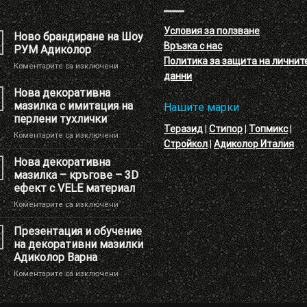
Условия за ползване
Ново брандиране на Шоу
Връзка с нас
РУМ Адиколор
Политика за защита на личнит
за
Коментарите са изключени
данни
Ново
брандиране
Нова декоративна
на
мазилка с имитация на
Нашите марки
Шоу
перлени тухлички
РУМ
Теразид
|
Стипор
|
Топмикс
|
за
Коментарите са изключени
Адиколор
Стройкол
|
Адиколор Италия
Нова
декоративна
Нова декоративна
мазилка
мазилка – кръгове – 3D
с
ефект с VELE материал
имитация
за
Коментарите са изключени
на
Нова
перлени
декоративна
тухлички
Презентация и обучение
мазилка
на декоративни мазилки
–
Адиколор Варна
кръгове
за
Коментарите са изключени
–
Презентация
3D
и
ефект