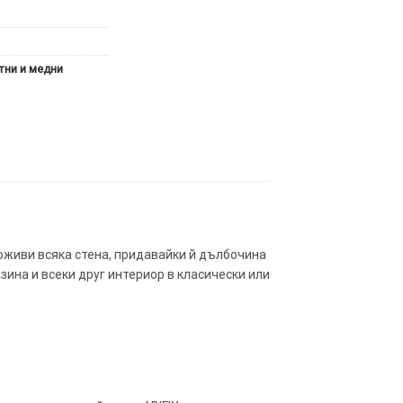
тни и медни
 оживи всяка стена, придавайки й дълбочина
зина и всеки друг интериор в класически или