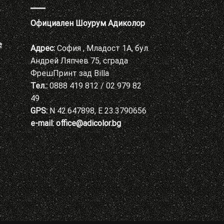
Официален Шоурум Адиколор
е
Адрес:
София , Младост 1А, бул.
Андрей Ляпчев 75, сграда
ФрешПринт зад Billa
Тел.:
0888 419 812 / 02 979 82
49
GPS:
N 42.647898, E 23.3790656
e-mail:
office@adicolor.bg