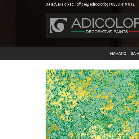
Skip
За връзка с нас : office@adicolor.bg | 0888 419 812
×
to
content
НАЧАЛО
ЗА 