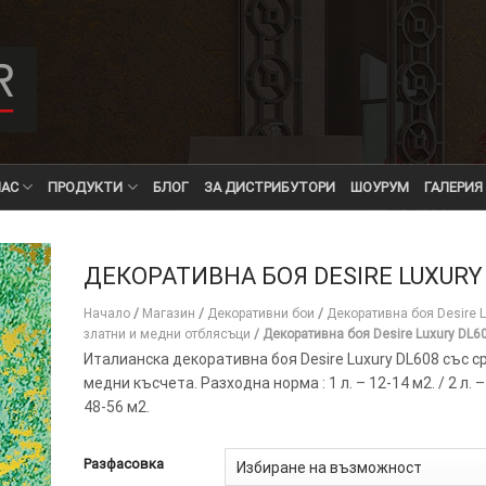
НАС
ПРОДУКТИ
БЛОГ
ЗА ДИСТРИБУТОРИ
ШОУРУМ
ГАЛЕРИЯ
ДЕКОРАТИВНА БОЯ DESIRE LUXURY
Начало
/
Магазин
/
Декоративни бои
/
Декоративна боя Desire L
златни и медни отблясъци
/
Декоративна боя Desire Luxury DL6
Италианска декоративна боя Desire Luxury DL608 със с
медни късчета. Разходна норма : 1 л. – 12-14 м2. / 2 л. – 
48-56 м2.
Разфасовка