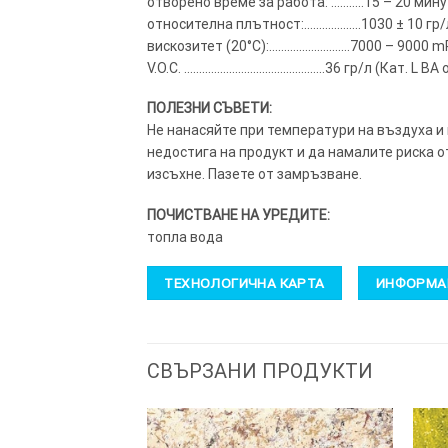
отворено време за работа: ………..15 – 20 мин
относителна плътност:……………….1030 ± 10 гр/
вискозитет (20°C):………………………7000 – 9000 m
V.O.C. ………………………………………..36 гр/л (Кат. L BA 
ПОЛЕЗНИ СЪВЕТИ:
Не нанасяйте при температури на въздуха и
недостига на продукт и да намалите риска о
изсъхне. Пазете от замръзване.
ПОЧИСТВАНЕ НА УРЕДИТЕ:
топла вода
ТЕХНОЛОГИЧНА КАРТА
ИНФОРМАЦ
СВЪРЗАНИ ПРОДУКТИ