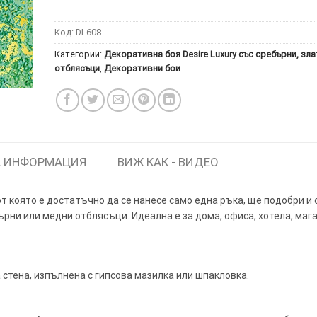
Код:
DL608
Категории:
Декоративна боя Desire Luxury със сребърни, зла
отблясъци
,
Декоративни бои
ИТКИ.
×
ТЕ ДА
 ИНФОРМАЦИЯ
ВИЖ КАК - ВИДЕО
т която е достатъчно да се нанесе само една ръка, ще подобри и
ърни или медни отблясъци. Идеална е за дома, офиса, хотела, мага
стена, изпълнена с гипсова мазилка или шпакловка.