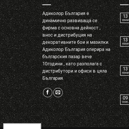
Адиколор България е
13
динамично развиваща се
юни
фирма с основна дейност ,
внос и дистрибуция на
13
декоративните бои и мазилки.
юни
Адиколор България оперира на
българския пазар вече
10години , като разполага с
13
дистрибутори и офиси в цяла
юни
България.
09
ное.