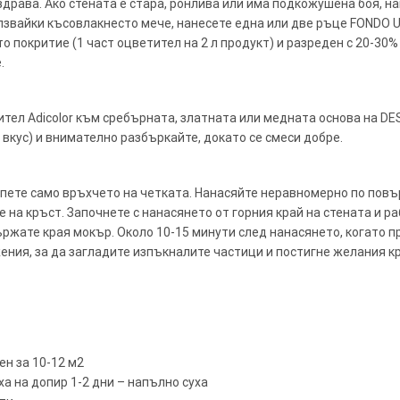
 здрава. Ако стената е стара, ронлива или има подкожушена боя, на
ползвайки късовлакнесто мече, нанесете една или две ръце FONDO
то покритие (1 част оцветител на 2 л продукт) и разреден с 20-30%
.
тел Adicolor към сребърната, златната или медната основа на DES
вкус) и внимателно разбъркайте, докато се смеси добре.
опете само връхчето на четката. Нанасяйте неравномерно по повъ
на кръст. Започнете с нанасянето от горния край на стената и раб
ржате края мокър. Около 10-15 минути след нанасянето, когато п
ения, за да загладите изпъкналите частици и постигне желания к
ен за 10-12 м2
уха на допир 1-2 дни – напълно суха