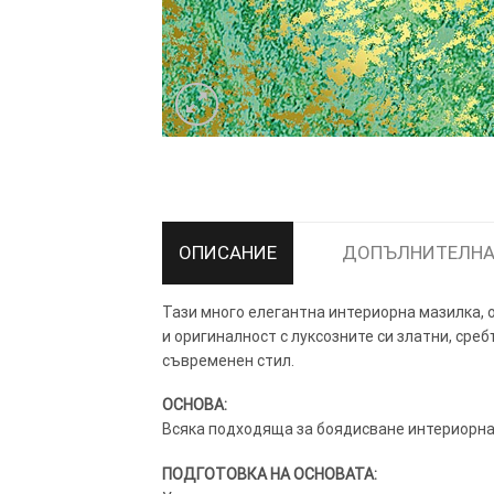
ТОЗИ САЙТ ИЗПОЛЗВА БИСКВ
ПОВЕЧЕ ИНФОРМАЦИЯ МОЖЕ
НАМЕРИТЕ ТУК.
ОПИСАНИЕ
ДОПЪЛНИТЕЛНА
Тази много елегантна интериорна мазилка, о
УСЛУГИ
ОПЦИИ
и оригиналност с луксозните си златни, среб
съвременен стил.
Google
ОСНОВА:
Всяка подходяща за боядисване интериорна 
ПОДГОТОВКА НА ОСНОВАТА: