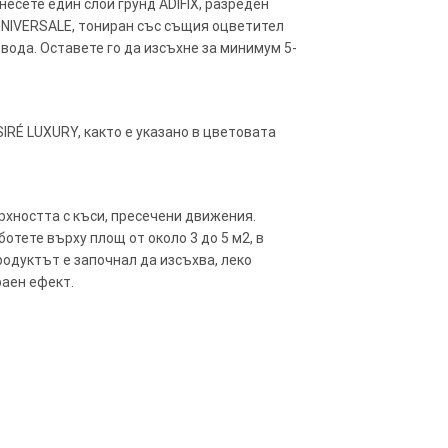
несете един слой грунд ADIFIX, разреден
 UNIVERSALE, тониран със същия оцветител
 вода. Оставете го да изсъхне за минимум 5-
IRÉ LUXURY, както е указано в цветовата
рхността с къси, пресечени движения.
отете върху площ от около 3 до 5 м2, в
родуктът е започнал да изсъхва, леко
раен ефект.