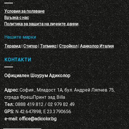
с
декоративни
VELE
мазилки
материал
Условия за ползване
Адиколор
Връзка с нас
Варна
Политика за защита на личните данни
Нашите марки
Теразид
|
Стипор
|
Топмикс
|
Стройкол
|
Адиколор Италия
КОНТАКТИ
Официален Шоурум Адиколор
Адрес:
София , Младост 1А, бул. Андрей Ляпчев 75,
сграда ФрешПринт зад Billa
Тел.:
0888 419 812 / 02 979 82 49
GPS:
N 42.647898, E 23.3790656
e-mail:
office@adicolor.bg