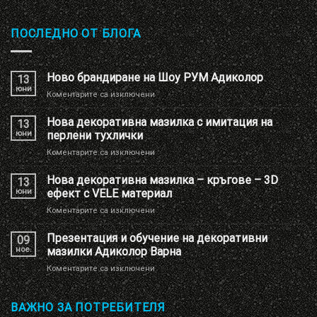
ПОСЛЕДНО ОТ БЛОГА
Ново брандиране на Шоу РУМ Адиколор
13
юни
за
Коментарите са изключени
Ново
брандиране
Нова декоративна мазилка с имитация на
13
на
юни
перлени тухлички
Шоу
за
Коментарите са изключени
РУМ
Нова
Адиколор
декоративна
Нова декоративна мазилка – кръгове – 3D
13
мазилка
юни
ефект с VELE материал
с
за
Коментарите са изключени
имитация
Нова
на
декоративна
Презентация и обучение на декоративни
перлени
09
мазилка
тухлички
ное.
мазилки Адиколор Варна
–
за
Коментарите са изключени
кръгове
Презентация
–
и
3D
обучение
ВАЖНО ЗА ПОТРЕБИТЕЛЯ
ефект
на