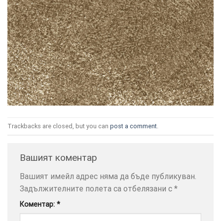
ТОЗИ
×
САЙТ
ИЗПОЛЗВА
БИСКВИТКИ.
ПОВЕЧЕ
Trackbacks are closed, but you can
post a comment
.
ИНФОРМАЦИЯ
МОЖЕТЕ
Вашият коментар
ДА
НАМЕРИТЕ
Вашият имейл адрес няма да бъде публикуван.
ТУК.
Задължителните полета са отбелязани с
*
Коментар:
*
УСЛУГИ
ОПЦИИ