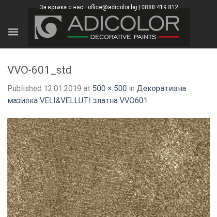
Skip
За връзка с нас : office@adicolor.bg | 0888 419 812
×
to
content
VVO-601_std
Published
12.01.2019
at
500 × 500
in
Декоративна
мазилка VELI&VELLUTI златна VVO601