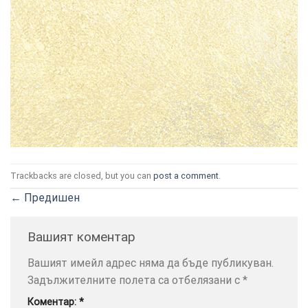
ТОЗИ
×
САЙТ
ИЗПОЛЗВА
БИСКВИТКИ.
Trackbacks are closed, but you can
post a comment
.
ПОВЕЧЕ
ИНФОРМАЦИЯ
←
Предишен
МОЖЕТЕ
ДА
Вашият коментар
НАМЕРИТЕ
ТУК.
Вашият имейл адрес няма да бъде публикуван.
Задължителните полета са отбелязани с
*
УСЛУГИ
ОПЦИИ
Коментар:
*