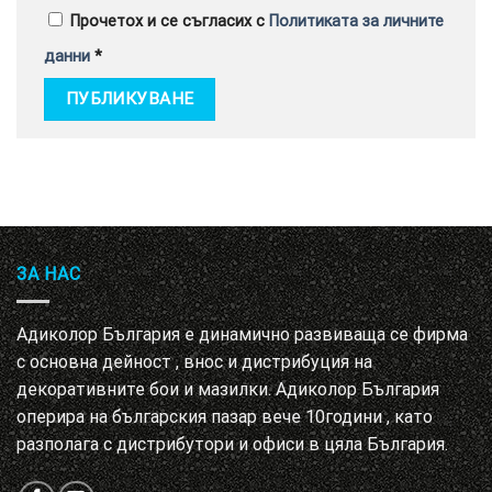
Прочетох и се съгласих с
Политиката за личните
данни
*
ЗА НАС
Адиколор България е динамично развиваща се фирма
с основна дейност , внос и дистрибуция на
декоративните бои и мазилки. Адиколор България
оперира на българския пазар вече 10години , като
разполага с дистрибутори и офиси в цяла България.