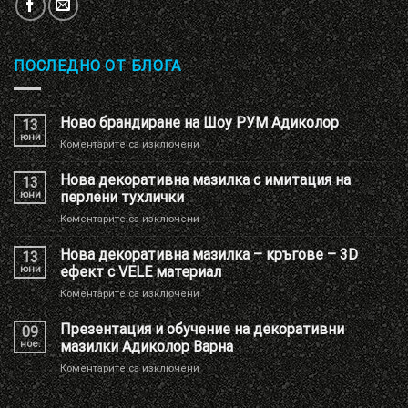
ПОСЛЕДНО ОТ БЛОГА
Ново брандиране на Шоу РУМ Адиколор
13
юни
за
Коментарите са изключени
Ново
брандиране
Нова декоративна мазилка с имитация на
13
на
юни
перлени тухлички
Шоу
за
Коментарите са изключени
РУМ
Нова
Адиколор
декоративна
Нова декоративна мазилка – кръгове – 3D
13
мазилка
юни
ефект с VELE материал
с
за
Коментарите са изключени
имитация
Нова
на
декоративна
Презентация и обучение на декоративни
перлени
09
мазилка
тухлички
ное.
мазилки Адиколор Варна
–
за
Коментарите са изключени
кръгове
Презентация
–
и
3D