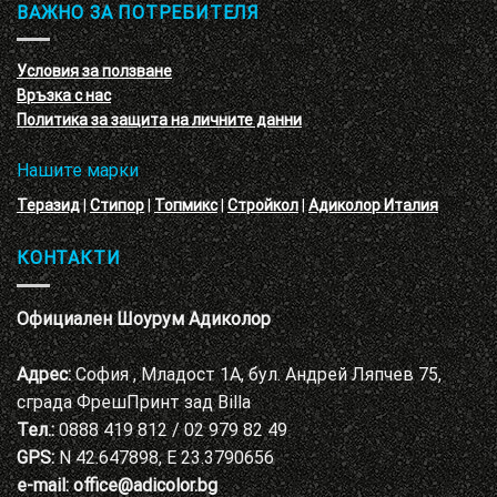
обучение
ВАЖНО ЗА ПОТРЕБИТЕЛЯ
ефект
на
с
декоративни
VELE
мазилки
материал
Условия за ползване
Адиколор
Връзка с нас
Варна
Политика за защита на личните данни
Нашите марки
Теразид
|
Стипор
|
Топмикс
|
Стройкол
|
Адиколор Италия
КОНТАКТИ
Официален Шоурум Адиколор
Адрес:
София , Младост 1А, бул. Андрей Ляпчев 75,
сграда ФрешПринт зад Billa
Тел.:
0888 419 812 / 02 979 82 49
GPS:
N 42.647898, E 23.3790656
e-mail:
office@adicolor.bg