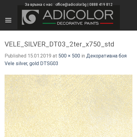
Skip
За връзка с нас : office@adicolor.bg | 0888 419 812
×
to
content
VELE_SILVER_DT03_2ter_x750_std
Published
15.01.2019
at
500 × 500
in
Декоративна боя
Vele silver, gold DTSG03