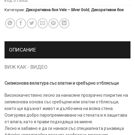
Код:
DTSG03
Категории:
Декоративна боя Vele – Silver Gold
,
Декоративни бои
ТОЗИ
×
САЙТ
ИЗПОЛЗВА
БИСКВИТКИ.
ПОВЕЧЕ
ИНФОРМАЦИЯ
ОПИСАНИЕ
МОЖЕТЕ
ДА
ВИЖ КАК - ВИДЕО
НАМЕРИТЕ
ТУК.
Силиконова велатура със златни и сребърно отблясъци
УСЛУГИ
ОПЦИИ
Висококачествено лесно за нанасяне прозрачно покритие на
силиконова основа със сребърни или златни отблясъци,
които ще вдъхнат живот и дълбочина на всяка стена.
Google
Осигурява добро паропреминаване на стената и я защитава
от влага, като я прави подходяща за миене.
Лесно и забавно е да се нанася със специалната ръкавица