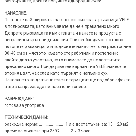
разбъркайте, докато получите еднородна смес.
НАНАСЯНЕ:
Потопете най-широката част от специалната ръкавица VELÉ
в полировката, като внимавате да не е прекалено много.
Допрете ръкавицата към стената и нанесете продукта с
неправилни кръгови движения. При необходимост отново
потопете ръкавицата и подновете нанасянето на разстояние
30-40 см от мястото, където сте работили и постепенно
слейте двата участъка, като внимавате да не застъпите
прекалено много. При двуцветен вариант на VELÉ, нанесете
втория цвят, чак след като първият е напълно сух.
Нанасянето на допълнителен втори цвят ще подобри ефекта
и ще възпроизведе по-наситени тонове.
РАЗРЕЖДАНЕ:
готова за употреба
ТЕХНИЧЕСКИ ДАННИ:
разходна норма: ………………………. 1 л е достатъчен за: 15 – 20 м2
време за съхнене при 25°C: ………. 2 ÷ 3 часа