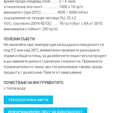
време преди следващ слой:………. 5 ÷ 6 часа
относителна плътност: ………………. 1000 ± 10 гр/л
вискозитет (при 20°C):……………….. 4500 ÷ 6000 mPa.s
съдържание на твърди частици (%): 22 ± 2
V.O.C. (съгласно 2004/42/CE) ……… 95 гр/л (Кат. L BA от 2010,
максимална стойност: 200 гр/л)
ПОЛЕЗНИ СЪВЕТИ:
Не нанасяйте при температури на въздуха и повърхността
под 5°C или над 28°C, внимателно проверете разходните
норми и общата площ, за да избегнете недостига на продукт
и да намалите риска от различни тоналности. Премахнете
ограничителното тиксо, ако сте използвали такова, преди
продуктът да изсъхне. Пазете от замръзване.
ПОЧИСТВАНЕ НА ИНСТРУМЕНТИТЕ:
с топла вода
ТЕХНОЛОГИЧНА КАРТА
ИНФОРМАЦИОНЕН ЛИСТ ЗА БЕЗОПАСНОСТ