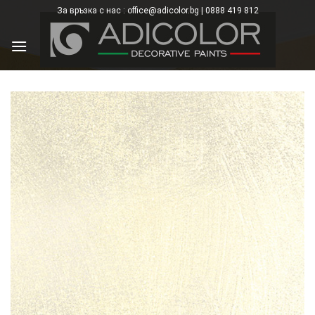
Skip
За връзка с нас : office@adicolor.bg | 0888 419 812
×
to
content