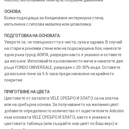
Adicolor, използвайки леки кръгообразни движения.
ОСНОВА:
Всяка подходяща за боядисване интериорна стена,
изпълнена с гипсова мазилка или шпакловка.
ПОДГОТОВКА НА ОСНОВАТА:
Уверете се, че повърхността е чиста, суха и здрава. В случай
на стари и ронливи стени или на подкожушена боя, нанесете
една ръка грунд ADIFIX, разреден както е указано и оставете
да изсъхне. Използвайте късовлакнесто мече и нанесете две
ръце FONDO UNIVERSALE, разреден с 20-30% вода. Оставете
да изсъхне поне за 5-6 часа преди нанасяне на крайното
покритие.
ПРИГОТВЯНЕ НА ЦВЕТА
Цветовете от каталога VELÉ СРЕБРО И ЗЛАТО са на златна
или на сребърна основа. За получаването на желания цвят
добавете определеното количество от оцветителите Adicolor
към основата VELÉ СРЕБРО И ЗЛАТО, както е указано в
цветовата таблица (или създайте нов цвят по Ваш вкус) и