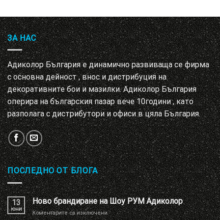
ЗА НАС
Адиколор България е динамично развиваща се фирма
с основна дейност , внос и дистрибуция на
декоративните бои и мазилки. Адиколор България
оперира на българския пазар вече 10години , като
разполага с дистрибутори и офиси в цяла България.
ПОСЛЕДНО ОТ БЛОГА
Ново брандиране на Шоу РУМ Адиколор
13
юни
за
Коментарите са изключени