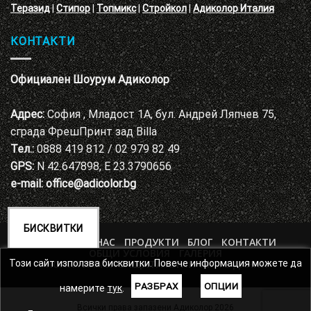
Теразид
|
Стипор
|
Топмикс
|
Стройкол
|
Адиколор Италия
КОНТАКТИ
Официален Шоурум Адиколор
Адрес:
София , Младост 1А, бул. Андрей Ляпчев 75,
сграда ФрешПринт зад Billa
Тел.:
0888 419 812 / 02 979 82 49
GPS:
N 42.647898, E 23.3790656
e-mail:
office@adicolor.bg
БИСКВИТКИ
НАЧАЛО
ЗА НАС
ПРОДУКТИ
БЛОГ
КОНТАКТИ
ОБЩИ УСЛОВИЯ
ГАЛЕРИЯ
ПОЛИТИКА ЗА ЗАЩИТА НА ЛИЧНИТЕ ДАННИ
Този сайт използва бисквитки. Повече информация можете да
РАЗБРАХ
ОПЦИИ
намерите
тук
.
Всички права запазени Адиколор 2026