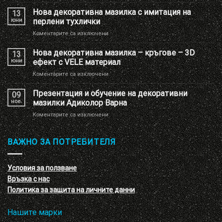
Ново
брандиране
Нова декоративна мазилка с имитация на
13
на
юни
перлени тухлички
Шоу
за
Коментарите са изключени
РУМ
Нова
Адиколор
декоративна
Нова декоративна мазилка – кръгове – 3D
13
мазилка
юни
ефект с VELE материал
с
за
Коментарите са изключени
имитация
Нова
на
декоративна
Презентация и обучение на декоративни
перлени
09
мазилка
тухлички
ное.
мазилки Адиколор Варна
–
за
Коментарите са изключени
кръгове
Презентация
–
и
3D
обучение
ВАЖНО ЗА ПОТРЕБИТЕЛЯ
ефект
на
с
декоративни
VELE
мазилки
материал
Условия за ползване
Адиколор
Връзка с нас
Варна
Политика за защита на личните данни
Нашите марки