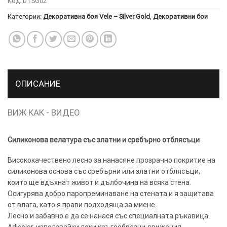
Код:
DTSG02
Категории:
Декоративна боя Vele – Silver Gold
,
Декоративни бои
ТОЗИ
×
САЙТ
ИЗПОЛЗВА
БИСКВИТКИ.
ПОВЕЧЕ
ИНФОРМАЦИЯ
ОПИСАНИЕ
МОЖЕТЕ
ДА
ВИЖ КАК - ВИДЕО
НАМЕРИТЕ
ТУК.
Силиконова велатура със златни и сребърно отблясъци
УСЛУГИ
ОПЦИИ
Висококачествено лесно за нанасяне прозрачно покритие на
силиконова основа със сребърни или златни отблясъци,
които ще вдъхнат живот и дълбочина на всяка стена.
Google
Осигурява добро паропреминаване на стената и я защитава
от влага, като я прави подходяща за миене.
Лесно и забавно е да се нанася със специалната ръкавица