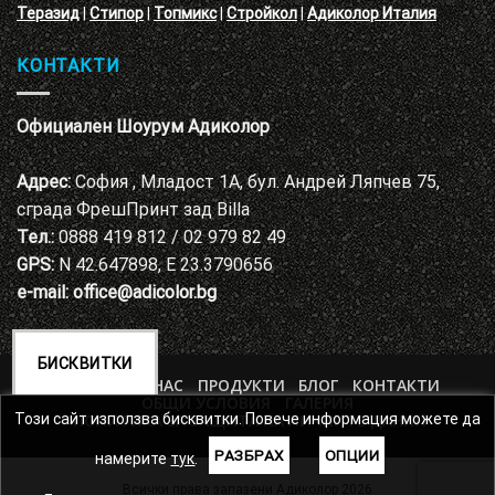
Теразид
|
Стипор
|
Топмикс
|
Стройкол
|
Адиколор Италия
КОНТАКТИ
Официален Шоурум Адиколор
Адрес:
София , Младост 1А, бул. Андрей Ляпчев 75,
сграда ФрешПринт зад Billa
Тел.:
0888 419 812 / 02 979 82 49
GPS:
N 42.647898, E 23.3790656
e-mail:
office@adicolor.bg
БИСКВИТКИ
НАЧАЛО
ЗА НАС
ПРОДУКТИ
БЛОГ
КОНТАКТИ
ОБЩИ УСЛОВИЯ
ГАЛЕРИЯ
ПОЛИТИКА ЗА ЗАЩИТА НА ЛИЧНИТЕ ДАННИ
Този сайт използва бисквитки. Повече информация можете да
РАЗБРАХ
ОПЦИИ
намерите
тук
.
Всички права запазени Адиколор 2026