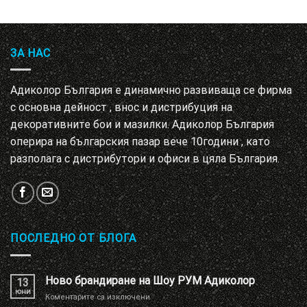
ЗА НАС
Адиколор България е динамично развиваща се фирма
с основна дейност , внос и дистрибуция на
декоративните бои и мазилки. Адиколор България
оперира на българския пазар вече 10години , като
разполага с дистрибутори и офиси в цяла България.
ПОСЛЕДНО ОТ БЛОГА
Ново брандиране на Шоу РУМ Адиколор
13
юни
за
Коментарите са изключени