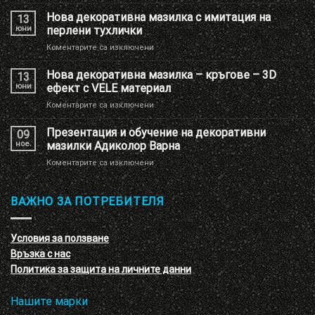
Ново
брандиране
Нова декоративна мазилка с имитация на
13
на
юни
перлени тухлички
Шоу
за
Коментарите са изключени
РУМ
Нова
Адиколор
декоративна
Нова декоративна мазилка – кръгове – 3D
13
мазилка
юни
ефект с VELE материал
с
за
Коментарите са изключени
имитация
Нова
на
декоративна
Презентация и обучение на декоративни
перлени
09
мазилка
тухлички
ное.
мазилки Адиколор Варна
–
за
Коментарите са изключени
кръгове
Презентация
–
и
3D
обучение
ВАЖНО ЗА ПОТРЕБИТЕЛЯ
ефект
на
с
декоративни
VELE
мазилки
материал
Условия за ползване
Адиколор
Връзка с нас
Варна
Политика за защита на личните данни
Нашите марки