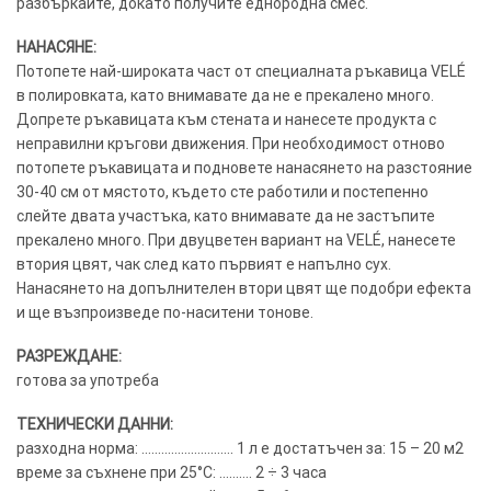
разбъркайте, докато получите еднородна смес.
НАНАСЯНЕ:
Потопете най-широката част от специалната ръкавица VELÉ
в полировката, като внимавате да не е прекалено много.
Допрете ръкавицата към стената и нанесете продукта с
неправилни кръгови движения. При необходимост отново
потопете ръкавицата и подновете нанасянето на разстояние
30-40 см от мястото, където сте работили и постепенно
слейте двата участъка, като внимавате да не застъпите
прекалено много. При двуцветен вариант на VELÉ, нанесете
втория цвят, чак след като първият е напълно сух.
Нанасянето на допълнителен втори цвят ще подобри ефекта
и ще възпроизведе по-наситени тонове.
РАЗРЕЖДАНЕ:
готова за употреба
ТЕХНИЧЕСКИ ДАННИ:
разходна норма: ………………………. 1 л е достатъчен за: 15 – 20 м2
време за съхнене при 25°C: ………. 2 ÷ 3 часа