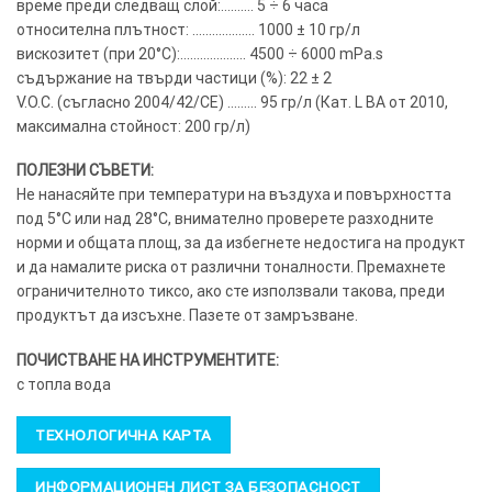
време преди следващ слой:………. 5 ÷ 6 часа
относителна плътност: ………………. 1000 ± 10 гр/л
вискозитет (при 20°C):……………….. 4500 ÷ 6000 mPa.s
съдържание на твърди частици (%): 22 ± 2
V.O.C. (съгласно 2004/42/CE) ……… 95 гр/л (Кат. L BA от 2010,
максимална стойност: 200 гр/л)
ПОЛЕЗНИ СЪВЕТИ:
Не нанасяйте при температури на въздуха и повърхността
под 5°C или над 28°C, внимателно проверете разходните
норми и общата площ, за да избегнете недостига на продукт
и да намалите риска от различни тоналности. Премахнете
ограничителното тиксо, ако сте използвали такова, преди
продуктът да изсъхне. Пазете от замръзване.
ПОЧИСТВАНЕ НА ИНСТРУМЕНТИТЕ:
с топла вода
ТЕХНОЛОГИЧНА КАРТА
ИНФОРМАЦИОНЕН ЛИСТ ЗА БЕЗОПАСНОСТ