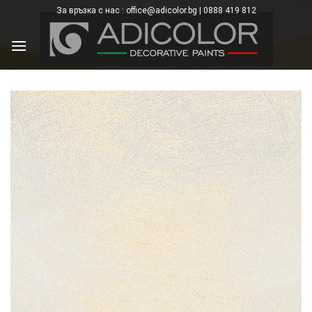
Skip
За връзка с нас : office@adicolor.bg | 0888 419 812
×
to
content