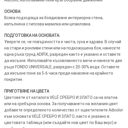
Adicolor, използвайки леки кръгообразни движения.
ОСНОВА:
Всяка подходяща за боядисване интериорна стена,
изпълнена с гипсова мазилка или шпакловка.
ПОДГОТОВКА НА ОСНОВАТА:
Уверете се, че повърхността е чиста, суха и здрава. В случай
на стари и ронливи стени или на подкожушена боя, нанесете
една ръка грунд ADIFIX, разреден както е указано и оставете
да изсъхне. Използвайте късовлакнесто мече и нанесете две
ръце FONDO UNIVERSALE, разреден с 20-30% вода. Оставете
да изсъхне поне за 5-6 часа преди нанасяне на крайното
покритие.
ПРИГОТВЯНЕ НА ЦВЕТА
Цветовете от каталога VELÉ СРЕБРО И ЗЛАТО са на златна
или на сребърна основа. За получаването на желания цвят
добавете определеното количество от оцветителите Adicolor
към основата VELÉ СРЕБРО И ЗЛАТО, както е указано в
цветовата таблица (или създайте нов цвят по Ваш вкус) и