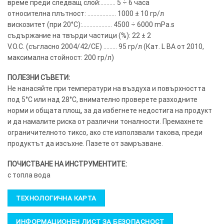
време преди следващ слой:………. 5 ÷ 6 часа
относителна плътност: ………………. 1000 ± 10 гр/л
вискозитет (при 20°C):……………….. 4500 ÷ 6000 mPa.s
съдържание на твърди частици (%): 22 ± 2
V.O.C. (съгласно 2004/42/CE) ……… 95 гр/л (Кат. L BA от 2010,
максимална стойност: 200 гр/л)
ПОЛЕЗНИ СЪВЕТИ:
Не нанасяйте при температури на въздуха и повърхността
под 5°C или над 28°C, внимателно проверете разходните
норми и общата площ, за да избегнете недостига на продукт
и да намалите риска от различни тоналности. Премахнете
ограничителното тиксо, ако сте използвали такова, преди
продуктът да изсъхне. Пазете от замръзване.
ПОЧИСТВАНЕ НА ИНСТРУМЕНТИТЕ:
с топла вода
ТЕХНОЛОГИЧНА КАРТА
ИНФОРМАЦИОНЕН ЛИСТ ЗА БЕЗОПАСНОСТ