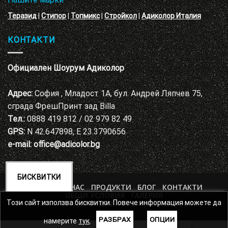
Теразид
|
Стипор
|
Топмикс
|
Стройкол
|
Адиколор Италия
КОНТАКТИ
Официален Шоурум Адиколор
Адрес:
София , Младост 1А, бул. Андрей Ляпчев 75,
сграда ФрешПринт зад Billa
Тел.:
0888 419 812 / 02 979 82 49
GPS:
N 42.647898, E 23.3790656
e-mail:
office@adicolor.bg
БИСКВИТКИ
НАЧАЛО
ЗА НАС
ПРОДУКТИ
БЛОГ
КОНТАКТИ
ОБЩИ УСЛОВИЯ
ГАЛЕРИЯ
ПОЛИТИКА ЗА ЗАЩИТА НА ЛИЧНИТЕ ДАННИ
Този сайт използва бисквитки. Повече информация можете да
РАЗБРАХ
ОПЦИИ
намерите
тук
.