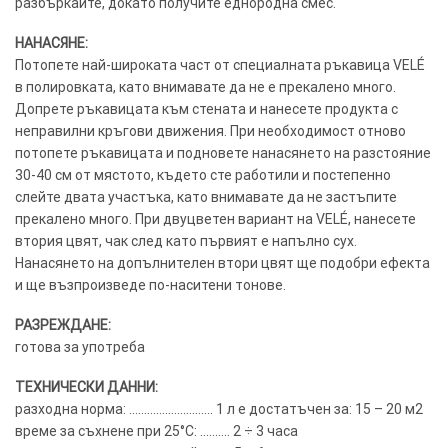
разбъркайте, докато получите еднородна смес.
НАНАСЯНЕ:
Потопете най-широката част от специалната ръкавица VELÉ
в полировката, като внимавате да не е прекалено много.
Допрете ръкавицата към стената и нанесете продукта с
неправилни кръгови движения. При необходимост отново
потопете ръкавицата и подновете нанасянето на разстояние
30-40 см от мястото, където сте работили и постепенно
слейте двата участъка, като внимавате да не застъпите
прекалено много. При двуцветен вариант на VELÉ, нанесете
втория цвят, чак след като първият е напълно сух.
Нанасянето на допълнителен втори цвят ще подобри ефекта
и ще възпроизведе по-наситени тонове.
РАЗРЕЖДАНЕ:
готова за употреба
ТЕХНИЧЕСКИ ДАННИ:
разходна норма: ………………………. 1 л е достатъчен за: 15 – 20 м2
време за съхнене при 25°C: ………. 2 ÷ 3 часа