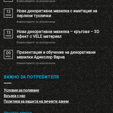
за
Коментарите са изключени
Ново
брандиране
Нова декоративна мазилка с имитация на
13
на
юни
перлени тухлички
Шоу
за
Коментарите са изключени
РУМ
Нова
Адиколор
декоративна
Нова декоративна мазилка – кръгове – 3D
13
мазилка
юни
ефект с VELE материал
с
за
Коментарите са изключени
имитация
Нова
на
декоративна
Презентация и обучение на декоративни
перлени
09
мазилка
тухлички
ное.
мазилки Адиколор Варна
–
за
Коментарите са изключени
кръгове
Презентация
–
и
3D
обучение
ВАЖНО ЗА ПОТРЕБИТЕЛЯ
ефект
на
с
декоративни
VELE
мазилки
материал
Условия за ползване
Адиколор
Връзка с нас
Варна
Политика за защита на личните данни
Нашите марки