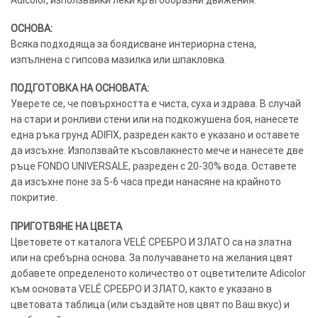
Adicolor, използвайки леки кръгообразни движения.
ОСНОВА:
Всяка подходяща за боядисване интериорна стена,
изпълнена с гипсова мазилка или шпакловка.
ПОДГОТОВКА НА ОСНОВАТА:
Уверете се, че повърхността е чиста, суха и здрава. В случай
на стари и ронливи стени или на подкожушена боя, нанесете
една ръка грунд ADIFIX, разреден както е указано и оставете
да изсъхне. Използвайте късовлакнесто мече и нанесете две
ръце FONDO UNIVERSALE, разреден с 20-30% вода. Оставете
да изсъхне поне за 5-6 часа преди нанасяне на крайното
покритие.
ПРИГОТВЯНЕ НА ЦВЕТА
Цветовете от каталога VELÉ СРЕБРО И ЗЛАТО са на златна
или на сребърна основа. За получаването на желания цвят
добавете определеното количество от оцветителите Adicolor
към основата VELÉ СРЕБРО И ЗЛАТО, както е указано в
цветовата таблица (или създайте нов цвят по Ваш вкус) и