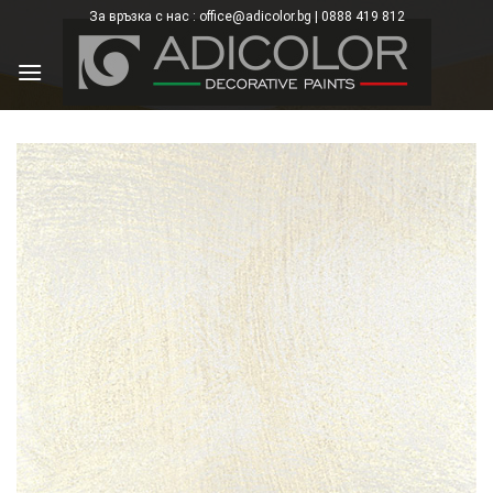
Skip
За връзка с нас : office@adicolor.bg | 0888 419 812
×
to
content