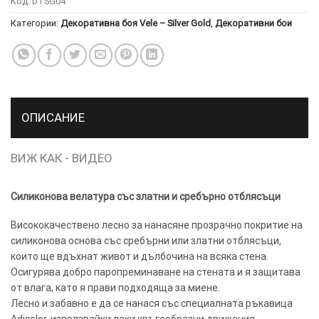
Код:
DTSG04
Категории:
Декоративна боя Vele – Silver Gold
,
Декоративни бои
ТОЗИ
×
САЙТ
ИЗПОЛЗВА
БИСКВИТКИ.
ПОВЕЧЕ
ИНФОРМАЦИЯ
ОПИСАНИЕ
МОЖЕТЕ
ДА
ВИЖ КАК - ВИДЕО
НАМЕРИТЕ
ТУК.
Силиконова велатура със златни и сребърно отблясъци
Висококачествено лесно за нанасяне прозрачно покритие на
УСЛУГИ
ОПЦИИ
силиконова основа със сребърни или златни отблясъци,
които ще вдъхнат живот и дълбочина на всяка стена.
Google
Осигурява добро паропреминаване на стената и я защитава
от влага, като я прави подходяща за миене.
Лесно и забавно е да се нанася със специалната ръкавица